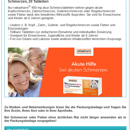
Schmerzen, 20 Tabletten
®
Ibu-ratiopharm
400 mg akut Schmerztabletten wirken gegen akute
Kopfschmerzen, Zahnschmerzen, Gelenkschmerzen oder Regelschmerzen
sowie Fieber dank des bewährten Wirkstoffs Ibuprofen. Sie sind für Erwachsene
und Kinder ab 6 Jahren geeignet.
- Lindern z. B. Kopf-, Zahn-, Gelenk- und Regelschmerzen sowie Fieber und
Entzündungen
- Teilbare Tabletten zur einfacheren Einnahme und individuellen Dosierung
- Geeignet für Erwachsene, Jugendliche und Kinder ab 6 Jahren
- Frei von Gluten und Laktose sowie anderen Inhaltsstoffen tierischen Ursprungs
Akute Schmerzen und Fieber hemmen
Zu Risiken und Nebenwirkungen lesen Sie die Packungsbeilage und fragen Sie
Ihre Ärztin, Ihren Arzt oder in Ihrer Apotheke.
Der Alltag wird oft zur Herausforderung, sobald man alles unter einen Hut kriegen
muss. Kommen dann noch Schmerzen hinzu, wird es schwierig, alle Aufgaben zu
Bei Schmerzen oder Fieber ohne ärztlichen Rat nicht länger anwenden als in
bewältigen. Bei der effektiven Behandlung von leichten bis mäßigen Schmerzen
der Packungsbeilage vorgegeben!
und Fieber hat sich der Wirkstoff Ibuprofen bewährt. Er lindert den Schmerz,
hemmt die Entzündung und senkt das Fieber.