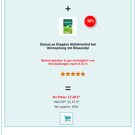
Der Wirkstoff Ibuprofen lindert Entzündungen und Schmerzen auch in Muskeln
+
®
und Gelenken. Ibu-ratiopharm
400 mg akut Schmerztabletten sind gut
verträglich und laktose- sowie glutenfrei. Außerdem enthalten sie keine
Inhaltsstoffe tierischen Ursprungs.
38%
DulcoLax Dragées Abführmittel bei
Verstopfung mit Bisacodyl
Befreit planbar & gut verträglich von
Verstopfungen nach 6-12 h
(224)
=
Ihr Preis:
17,34 €*
VK/UVP:
31,47 €*
Sie sparen:
45%