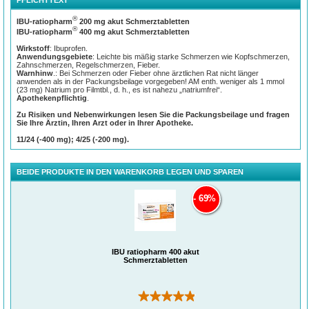
PFLICHTTEXT
®
Ibu-ratiopharm
400 mg akut Schmerztabletten bekämpfen akute Beschwerden
wie Kopfschmerzen, Zahnschmerzen, Gelenkschmerzen, Regelschmerzen,
®
IBU-ratiopharm
200 mg akut Schmerztabletten
entzündungsbedingte sowie erkältungsbedingte Schmerzen und Fieber. Da die
®
IBU-ratiopharm
400 mg akut Schmerztabletten
Tabletten teilbar sind, können sie einfacher eingenommen und individuell dosiert
werden.
Wirkstoff
: Ibuprofen.
Anwendungsgebiete
: Leichte bis mäßig starke Schmerzen wie Kopfschmerzen,
®
Ibu-ratiopharm
400 mg akut Schmerztabletten sind für Erwachsene,
Zahnschmerzen, Regelschmerzen, Fieber.
Jugendliche und Kinder ab 6 Jahren in der entsprechenden Dosierung geeignet.
Warnhinw
.: Bei Schmerzen oder Fieber ohne ärztlichen Rat nicht länger
anwenden als in der Packungsbeilage vorgegeben! AM enth. weniger als 1 mmol
(23 mg) Natrium pro Filmtbl., d. h., es ist nahezu „natriumfrei“.
Apothekenpflichtig
.
Zu Risiken und Nebenwirkungen lesen Sie die Packungsbeilage und fragen
Sie Ihre Ärztin, Ihren Arzt oder in Ihrer Apotheke.
11/24 (-400 mg); 4/25 (-200 mg).
BEIDE PRODUKTE IN DEN WARENKORB LEGEN UND SPAREN
69%
Ibuprofen lindert den Schmerz, hemmt die Entzündung und senkt das
Fieber
IBU ratiopharm 400 akut
Schmerzen, Entzündungen und Fieber werden im Körper unter anderem von
Schmerztabletten
Gewebshormonen verursacht, die man als Prostaglandine bezeichnet. Ibuprofen
®
hemmt die Produktion der Prostaglandine. Deshalb wirken Ibu-ratiopharm
400
mg akut Schmerztabletten schmerzlindernd und fiebersenkend. Weiterhin
können die Tabletten beispielsweise auch zur Behandlung von Sportverletzungen
(264)
verwendet werden.