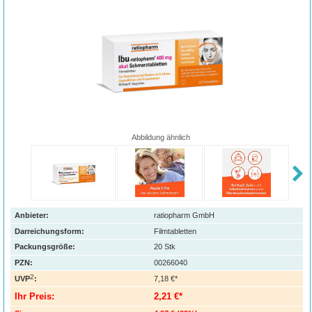
Abbildung ähnlich
Anbieter:
ratiopharm GmbH
Darreichungsform:
Filmtabletten
Packungsgröße:
20
Stk
PZN
:
00266040
2
UVP
:
7,18 €*
Ihr Preis:
2,21 €*