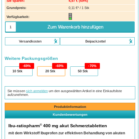
Sie sparen:
4,97 €
(
69%
)
Grundpreis:
0,11 €* / 1 Stk
Verfügbarkeit:
Zum Warenkorb hinzufügen
Versandkosten
Beipackzettel
Weitere Packungsgrößen
69%
69%
70%
10
Stk
20
Stk
50
Stk
Sie müssen
sich anmelden
um den ausgewählten Artikel in eine Einkaufsliste
aufzunehmen.
Produktinformation
Kundenbewertungen
®
Ibu-ratiopharm
400 mg akut Schmerztabletten
mit dem Wirkstoff Ibuprofen zur effektiven Behandlung von akuten