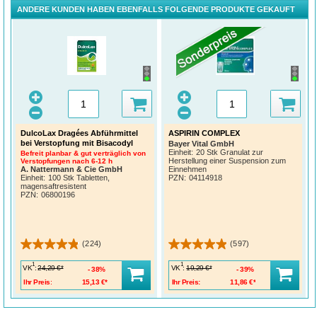
ANDERE KUNDEN HABEN EBENFALLS FOLGENDE PRODUKTE GEKAUFT
DulcoLax Dragées Abführmittel
ASPIRIN COMPLEX
bei Verstopfung mit Bisacodyl
Bayer Vital GmbH
Einheit:
20 Stk Granulat zur
Befreit planbar & gut verträglich von
Herstellung einer Suspension zum
Verstopfungen nach 6-12 h
A. Nattermann & Cie GmbH
Einnehmen
Einheit:
100 Stk Tabletten,
PZN
:
04114918
magensaftresistent
PZN
:
06800196
(224)
(597)
1
1
VK
:
VK
:
24,29 €*
19,29 €*
38%
39%
Ihr Preis:
15,13 €*
Ihr Preis:
11,86 €*