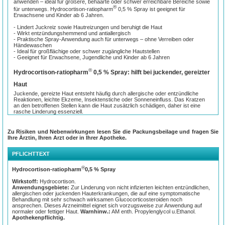
anwenden – ideal für größere, behaarte oder schwer erreichbare Bereiche sowie
®
für unterwegs. Hydrocortison-ratiopharm
0,5 % Spray ist geeignet für
Erwachsene und Kinder ab 6 Jahren.
- Lindert Juckreiz sowie Hautreizungen und beruhigt die Haut
- Wirkt entzündungshemmend und antiallergisch
- Praktische Spray-Anwendung auch für unterwegs – ohne Verreiben oder
Händewaschen
- Ideal für großflächige oder schwer zugängliche Hautstellen
- Geeignet für Erwachsene, Jugendliche und Kinder ab 6 Jahren
®
Hydrocortison-ratiopharm
0,5 % Spray: hilft bei juckender, gereizter
Haut
Juckende, gereizte Haut entsteht häufig durch allergische oder entzündliche
Reaktionen, leichte Ekzeme, Insektenstiche oder Sonneneinfluss. Das Kratzen
an den betroffenen Stellen kann die Haut zusätzlich schädigen, daher ist eine
rasche Linderung essenziell.
®
Hydrocortison-ratiopharm
0,5 % Spray reduziert Juckreiz sowie Hautreizungen
und beruhigt die Haut, indem es die Entzündung hemmt. So kehrt das
Zu Risiken und Nebenwirkungen lesen Sie die Packungsbeilage und fragen Sie
Wohlbefinden in der eigenen Haut schnell zurück. Der enthaltene Wirkstoff
Ihre Ärztin, Ihren Arzt oder in Ihrer Apotheke.
Hydrocortison ist entzündungshemmend und antiallergisch. Das Spray trägt mit
seiner niedrigen Wirkstärke zu einer guten Verträglichkeit bei.
PFLICHTTEXT
Gezielte Anwendung – auch geeignet für unterwegs und schwer
®
Hydrocortison-ratiopharm
0,5 % Spray
erreichbare Bereiche
Wirkstoff:
Hydrocortison.
Das Spray kann direkt auf die betroffenen Hautstellen aufgetragen werden –
Anwendungsgebiete:
Zur Linderung von nicht infizierten leichten entzündlichen,
ohne Verreiben oder anschließendes Händewaschen. Dadurch eignet es sich
allergischen oder juckenden Hauterkrankungen, die auf eine symptomatische
besonders für großflächige, schwer zugängliche oder behaarte Hautstellen und
Behandlung mit sehr schwach wirksamen Glucocorticosteroiden noch
ist praktisch für unterwegs. Auch bei Kindern ist die schnelle Anwendung von
ansprechen. Dieses Arzneimittel eignet sich vorzugsweise zur Anwendung auf
Vorteil.
normaler oder fettiger Haut.
Warnhinw.:
AM enth. Propylenglycol u.Ethanol.
Apothekenpflichtig.
Üblicherweise erfolgt sie 2 bis 3-mal täglich. Nachdem sich der Juckreiz und die