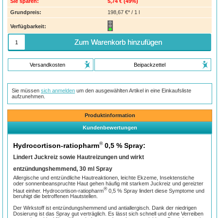
Sie sparen:
5,74 €
(
49%
)
Grundpreis:
198,67 €* / 1 l
Verfügbarkeit:
Zum Warenkorb hinzufügen
Versandkosten
Beipackzettel
Sie müssen
sich anmelden
um den ausgewählten Artikel in eine Einkaufsliste
aufzunehmen.
Produktinformation
Kundenbewertungen
®
Hydrocortison-ratiopharm
0,5 % Spray:
Lindert Juckreiz sowie Hautreizungen und wirkt
entzündungshemmend, 30 ml Spray
Allergische und entzündliche Hautreaktionen, leichte Ekzeme, Insektenstiche
oder sonnenbeanspruchte Haut gehen häufig mit starkem Juckreiz und gereizter
®
Haut einher. Hydrocortison-ratiopharm
0,5 % Spray lindert diese Symptome und
beruhigt die betroffenen Hautstellen.
Der Wirkstoff ist entzündungshemmend und antiallergisch. Dank der niedrigen
Dosierung ist das Spray gut verträglich. Es lässt sich schnell und ohne Verreiben