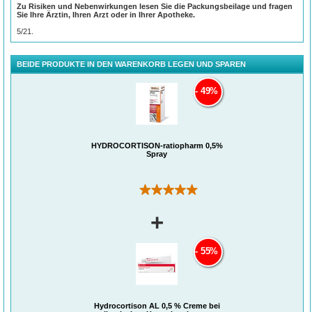
Reizung gebessert haben, reicht es, das Spray 1-mal täglich bzw. jeden 2. bis 3.
Zu Risiken und Nebenwirkungen lesen Sie die Packungsbeilage und fragen
®
Tag aufzutragen. Ohne ärztliche Rücksprache sollte Hydrocortison-ratiopharm
Sie Ihre Ärztin, Ihren Arzt oder in Ihrer Apotheke.
0,5 % Spray nicht länger als 2 Wochen angewendet werden.
5/21.
Es ist geeignet für Erwachsene, Jugendliche und Kinder ab 6 Jahren.
BEIDE PRODUKTE IN DEN WARENKORB LEGEN UND SPAREN
49%
HYDROCORTISON-ratiopharm 0,5%
Spray
(1)
+
55%
Hydrocortison AL 0,5 % Creme bei