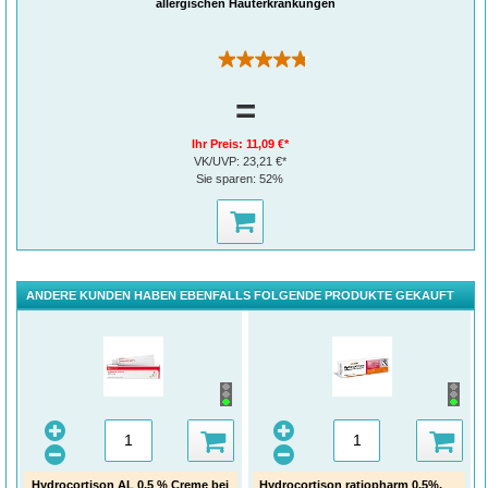
allergischen Hauterkrankungen
(102)
=
Ihr Preis:
11,09 €*
VK/UVP:
23,21 €*
Sie sparen:
52%
ANDERE KUNDEN HABEN EBENFALLS FOLGENDE PRODUKTE GEKAUFT
Hydrocortison AL 0,5 % Creme bei
Hydrocortison ratiopharm 0,5%,