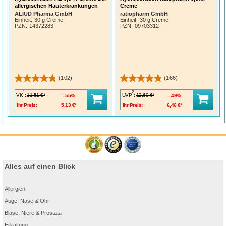
allergischen Hauterkrankungen
Creme
ALIUD Pharma GmbH
ratiopharm GmbH
Einheit:
30 g Creme
Einheit:
30 g Creme
PZN
:
14372283
PZN
:
09703312
(102)
(166)
1
2
VK
:
UVP
:
11,51 €*
12,69 €*
55%
49%
Ihr Preis:
5,13 €*
Ihr Preis:
6,46 €*
Alles auf einen Blick
Allergien
Auge, Nase & Ohr
Blase, Niere & Prostata
Erkältung