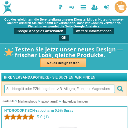
0
Cookies erleichtern die Bereitstellung unserer Dienste. Mit der Nutzung unserer
Dienste erklären Sie sich damit einverstanden, dass wir Cookies verwenden.
Weiterhin verwendet die Seite Google Analytics.
Google Analytics abschalten
weitere Informationen
OK
Testen Sie jetzt unser neues Design —
frischer Look, gleiche Produkte.
Neues Design testen
IHRE VERSANDAPOTHEKE - SIE SUCHEN, WIR FINDEN
Startseite
Markenshops
ratiopharm®
Hauterkrankungen
HYDROCORTISON-ratiopharm 0,5% Spray
5.0
(1)