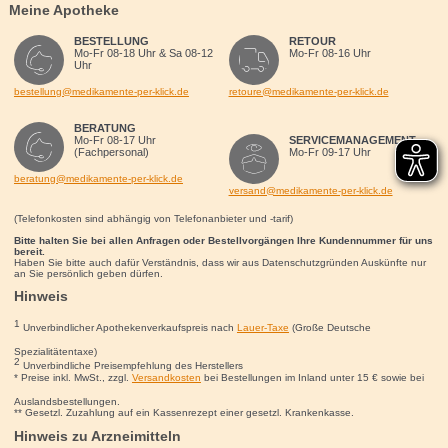
Meine Apotheke
BESTELLUNG
RETOUR
Mo-Fr 08-18 Uhr & Sa 08-12
Mo-Fr 08-16 Uhr
Uhr
bestellung@medikamente-per-klick.de
retoure@medikamente-per-klick.de
BERATUNG
Mo-Fr 08-17 Uhr
SERVICEMANAGEMENT
(Fachpersonal)
Mo-Fr 09-17 Uhr
beratung@medikamente-per-klick.de
versand@medikamente-per-klick.de
(Telefonkosten sind abhängig von Telefonanbieter und -tarif)
Bitte halten Sie bei allen Anfragen oder Bestellvorgängen Ihre Kundennummer für uns
bereit.
Haben Sie bitte auch dafür Verständnis, dass wir aus Datenschutzgründen Auskünfte nur
an Sie persönlich geben dürfen.
Hinweis
1
Unverbindlicher Apothekenverkaufspreis nach
Lauer-Taxe
(Große Deutsche
Spezialitätentaxe)
2
Unverbindliche Preisempfehlung des Herstellers
* Preise inkl. MwSt., zzgl.
Versandkosten
bei Bestellungen im Inland unter 15
€
sowie bei
Auslandsbestellungen.
** Gesetzl. Zuzahlung auf ein Kassenrezept einer gesetzl. Krankenkasse.
Hinweis zu Arzneimitteln