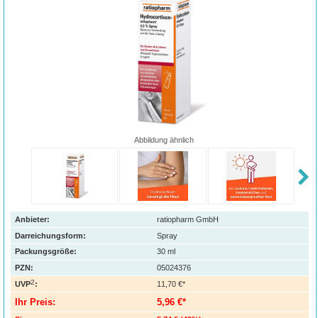
Abbildung ähnlich
Anbieter:
ratiopharm GmbH
Darreichungsform:
Spray
Packungsgröße:
30
ml
PZN
:
05024376
2
UVP
:
11,70 €*
Ihr Preis:
5,96 €*