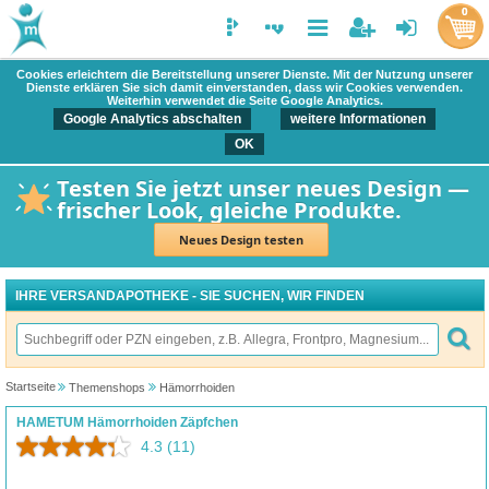
0
Cookies erleichtern die Bereitstellung unserer Dienste. Mit der Nutzung unserer
Dienste erklären Sie sich damit einverstanden, dass wir Cookies verwenden.
Weiterhin verwendet die Seite Google Analytics.
Google Analytics abschalten
weitere Informationen
OK
Testen Sie jetzt unser neues Design —
frischer Look, gleiche Produkte.
Neues Design testen
IHRE VERSANDAPOTHEKE - SIE SUCHEN, WIR FINDEN
Startseite
Themenshops
Hämorrhoiden
HAMETUM Hämorrhoiden Zäpfchen
4.3
(11)