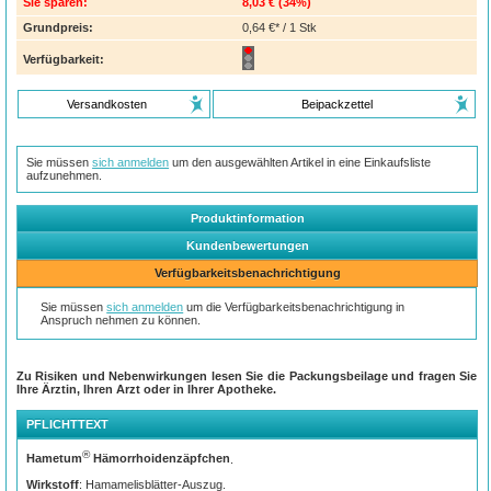
Sie sparen:
8,03 €
(
34%
)
Grundpreis:
0,64 €* / 1 Stk
Verfügbarkeit:
Versandkosten
Beipackzettel
Sie müssen
sich anmelden
um den ausgewählten Artikel in eine Einkaufsliste
aufzunehmen.
Produktinformation
Kundenbewertungen
Verfügbarkeitsbenachrichtigung
Sie müssen
sich anmelden
um die Verfügbarkeitsbenachrichtigung in
Anspruch nehmen zu können.
Zu Risiken und Nebenwirkungen lesen Sie die Packungsbeilage und fragen Sie
Ihre Ärztin, Ihren Arzt oder in Ihrer Apotheke.
PFLICHTTEXT
®
Hametum
Hämorrhoidenzäpfchen
.
Wirkstoff
: Hamamelisblätter-Auszug.