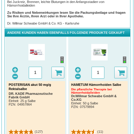
Bei
Juckreiz, Brennen, leichte Blutungen in den Anfangsstadien von
Hämorrhoidalleiden
Zu Risiken und Nebenwirkungen lesen Sie die Packungsbeilage und fragen
Sie Ihre Ärztin, Ihren Arzt oder in Ihrer Apotheke.
Dr. Willmar Schwabe GmbH & Co. KG - Karlsruhe
ANDERE KUNDEN HABEN EBENFALLS FOLGENDE PRODUKTE GEKAUFT
POSTERISAN akut 50 mg/g
HAMETUM Hämorrhoiden Salbe
Rektalsalbe
Die pflanzliche Therapie bei
Hämorrhoidalleiden
DR. KADE Pharmazeutische
Dr.Willmar Schwabe GmbH &
Fabrik GmbH
Co.KG
Einheit:
25 g Salbe
Einheit:
50 g Salbe
PZN
:
04957864
PZN
:
07579894
(127)
(11)