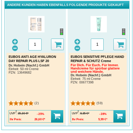
Aqua (Water) | C12-15 Alkyl Benzoate | Neopentyl Glycol Diheptanoate |
Propylene Glycol | Cetearyl Alcohol | Glycerin | Diethylamino Hydroxybenzoyl
ANDERE KUNDEN HABEN EBENFALLS FOLGENDE PRODUKTE GEKAUFT
Hexyl Benzoate | Ethylhexyl Triazone | Dibutyl Adipate | Butyrospermum Parkii
(Shea) Butter | Niacinamide | Sodium Ascorbyl Phosphate | Cetearyl Glucoside |
Tocopheryl Acetate | Cetyl Alcohol | Glyceryl Stearate | Tetrasodium
Iminodisuccinate | Phenoxyethanol | Sodium Acrylate/Sodium Acryloyldimethyl
Taurate Copolymer | Allantoin | Zinc PCA | Xanthan Gum | Citric Acid | Vitis
Vinifera (Grape) Fruit Extract | Disodium EDTA | Linalool | Sodium Metabisulfite |
Sodium Sulfite | Sodium Hydroxide | Sodium Hyaluronate | Scutellaria Baicalensis
Root Extract | Morus Alba Root Extract | Butylene Glycol | Citronellol | Ubiquinone
| Alpha-Isomethyl Ionone | Geraniol | Saxifraga Sarmentosa Extract | Citral |
Parfum (Fragrance)
EUBOS ANTI AGE HYALURON
EUBOS SENSITIVE PFLEGE HAND
DAY REPAIR PLUS LSF 20
REPAIR & SCHUTZ Creme
Für Dich. Für Euch. Für Immer.
Dr. Hobein (Nachf.) GmbH
Handcreme für spürbar glattere
Einheit:
50 ml Creme
und weichere Hände.
PZN
:
13649682
Dr. Hobein (Nachf.) GmbH
Einheit:
75 ml Creme
PZN
:
00677398
(2)
(59)
2
2
UVP
:
UVP
:
35,30 €*
8,35 €*
25%
28%
Ihr Preis:
26,60 €*
Ihr Preis:
5,99 €*