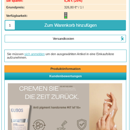
Sie sparen:
5,36 €
(
25%
)
Grundpreis:
326,80 €* / 1 l
Verfügbarkeit:
Zum Warenkorb hinzufügen
Versandkosten
Sie müssen
sich anmelden
um den ausgewählten Artikel in eine Einkaufsliste
aufzunehmen.
Produktinformation
Kundenbewertungen