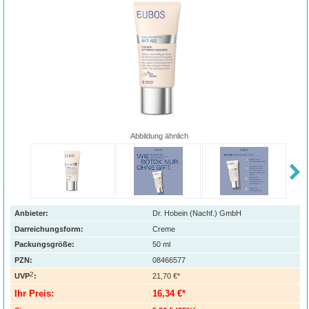
Abbildung ähnlich
Anbieter:
Dr. Hobein (Nachf.) GmbH
Darreichungsform:
Creme
Packungsgröße:
50
ml
PZN
:
08466577
2
UVP
:
21,70 €*
Ihr Preis:
16,34 €*