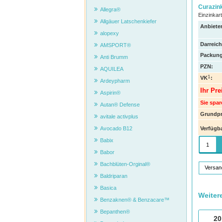
Curazin
Allegra®
Einzinkar
Allgäuer Latschenkiefer
Anbieter
alopexy
Darreic
AMSPORT®
Packung
Anti Brumm
PZN
:
AQUILEA
1
VK
:
Ardeypharm
Ihr Pre
Aspirin®
Sie spar
Autan® Defense
Grundpr
avitale activplus
Verfügba
Avocado B12
Babix
Babor
Bachblüten-Orginal®
Versan
Baldriparan
Basica
Weiter
Benzaknen® & Benzacare™
Bepanthen®
20