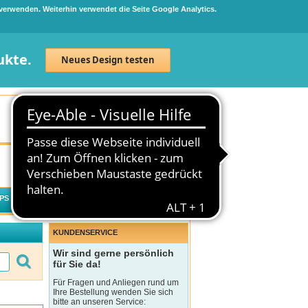
 verwenden. Weiterhin verwendet die Seite Google Analytics.
ukte.
Neues Design testen
Neuanmeldung
Anmelden
0
Artikel
0,00 €
PS
WECHSELWIRKUNGSCHECK
KUNDENSERVICE
Wir sind gerne persönlich
für Sie da!
Für Fragen und Anliegen rund um
Ihre Bestellung wenden Sie sich
bitte an unseren Service: