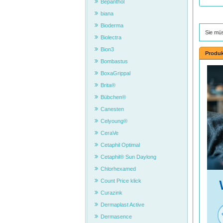
Bepanthol
biana
Bioderma
Sie mü
Biolectra
Bion3
Produk
Bombastus
BoxaGrippal
Brita®
Bübchen®
Canesten
Celyoung®
CeraVe
Cetaphil Optimal
Cetaphil® Sun Daylong
Chlorhexamed
Count Price klick
Curazink
Dermaplast Active
Dermasence