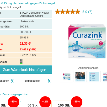
k® 15 mg Hartkaspeln gegen Zinkmangel
tig bei Zinkmangel!
5.0
(7)
:
STADA Consumer Health
Deutschland GmbH
hungsform:
Hartkapseln
sgröße:
100
Stk
00679411
35,98 €*
is:
22,33 €*
en:
13,65 €
(
38%
)
eis:
0,22 €* / 1 Stk
rkeit:
Abbildung ähnlich
Zum Warenkorb hinzufügen
dkosten
Beipackzettel
e Packungsgrößen
46%
42%
38%
Stk
50
Stk
100
Stk