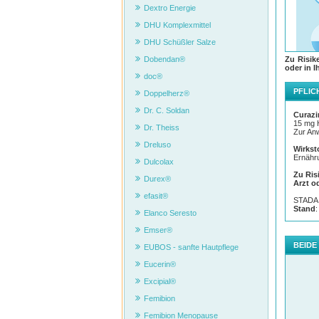
Dextro Energie
DHU Komplexmittel
DHU Schüßler Salze
Zu Risik
Dobendan®
oder in I
doc®
PFLIC
Doppelherz®
Dr. C. Soldan
Curazi
15 mg 
Dr. Theiss
Zur An
Dreluso
Wirkst
Ernähr
Dulcolax
Zu Ris
Durex®
Arzt o
efasit®
STADA 
Stand
Elanco Seresto
Emser®
BEIDE
EUBOS - sanfte Hautpflege
Eucerin®
Excipial®
Femibion
Femibion Menopause