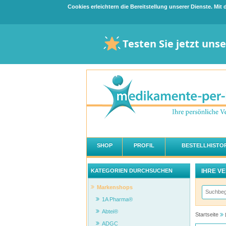
Cookies erleichtern die Bereitstellung unserer Dienste. Mi
Testen Sie jetzt uns
SHOP
PROFIL
BESTELLHISTOR
IHRE V
KATEGORIEN DURCHSUCHEN
Markenshops
1A Pharma®
Abtei®
Startseite
ADGC