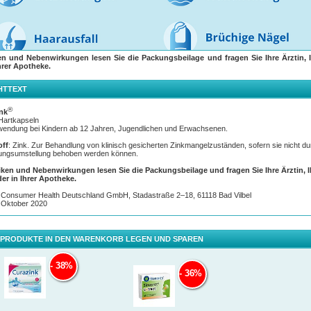
en und Nebenwirkungen lesen Sie die Packungsbeilage und fragen Sie Ihre Ärztin, I
hrer Apotheke.
HTTEXT
®
nk
Hartkapseln
wendung bei Kindern ab 12 Jahren, Jugendlichen und Erwachsenen.
off
: Zink. Zur Behandlung von klinisch gesicherten Zinkmangelzuständen, sofern sie nicht d
ungsumstellung behoben werden können.
iken und Nebenwirkungen lesen Sie die Packungsbeilage und fragen Sie Ihre Ärztin, 
der in Ihrer Apotheke.
Consumer Health Deutschland GmbH, Stadastraße 2–18, 61118 Bad Vilbel
: Oktober 2020
 PRODUKTE IN DEN WARENKORB LEGEN UND SPAREN
38%
36%