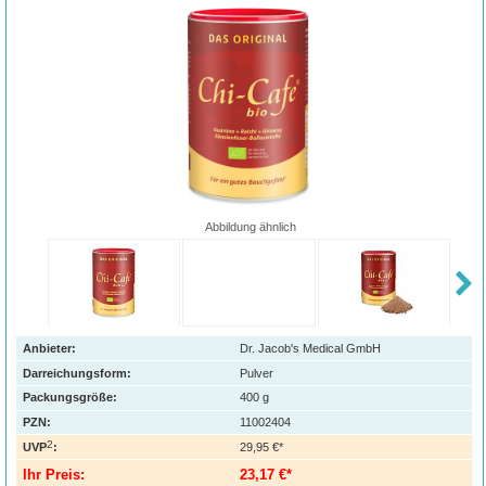
Abbildung ähnlich
Anbieter:
Dr. Jacob's Medical GmbH
Darreichungsform:
Pulver
Packungsgröße:
400
g
PZN
:
11002404
2
UVP
:
29,95 €*
Ihr Preis:
23,17 €*