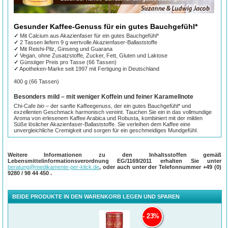
Gesunder Kaffee-Genuss für ein gutes Bauchgefühl*
✓
Mit Calcium aus Akazienfaser für ein gutes Bauchgefühl*
✓
2 Tassen liefern 9 g wertvolle Akazienfaser-Ballaststoffe
✓
Mit Reishi-Pilz, Ginseng und Guarana
✓
Vegan, ohne Zusatzstoffe, Zucker, Fett, Gluten und Laktose
✓
Günstiger Preis pro Tasse (66 Tassen)
✓
Apotheken-Marke seit 1997 mit Fertigung in Deutschland
400 g (66 Tassen)
Besonders mild – mit weniger Koffein und feiner Karamellnote
Chi-Cafe
bio
– der sanfte Kaffeegenuss, der ein gutes Bauchgefühl* und
exzellenten Geschmack harmonisch vereint. Tauchen Sie ein in das vollmundige
Aroma von erlesenem Kaffee Arabica und Robusta, kombiniert mit der milden
Süße löslicher Akazienfaser-Ballaststoffe. Sie verleihen dem Kaffee eine
unvergleichliche Cremigkeit und sorgen für ein geschmeidiges Mundgefühl.
Die sorgfältig ausgewählten aromatisierenden Pflanzenextrakte von Ganoderma
(Reishi-Pilz), Guarana und Ginseng runden dieses Geschmackserlebnis ab und
Weitere Informationen zu den Inhaltsstoffen gemäß
verleihen Chi-Cafe
bio
eine harmonisch-milde Nuance.
Lebensmittelinformationsverordnung EG/1169/2011 erhalten Sie unter
beratung@medikamente-per-klick.de
, oder auch unter der Telefonnummer
+49 (0)
Mit jeder Tasse Chi-Cafe
bio
erwecken Sie Ihr inneres „Chi“, Ihre Lebensenergie,
9280 / 98 44 450
.
und beflügeln Geist und Gemüt.* Lassen Sie sich verzaubern von diesem
einzigartigen Kaffeegenuss.
Natürliches Calcium für Verdauung, Energie-Stoffwechsel und
BEIDE PRODUKTE IN DEN WARENKORB LEGEN UND SPAREN
Knochen*
Chi-Cafe
bio
liefert Calcium aus der Akazienfaser. 3 Tassen enthalten 18 % der
23%
täglich empfohlenen Dosis an Calcium.