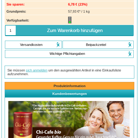
Sie sparen:
6,78 €
(
23%
)
Grundpreis:
57,93 €* / 1 kg
Verfügbarkeit:
Zum Warenkorb hinzufügen
Versandkosten
Beipackzettel
Wichtige Pflichtangaben
Sie müssen
sich anmelden
um den ausgewählten Artikel in eine Einkaufsliste
aufzunehmen.
Produktinformation
Kundenbewertungen