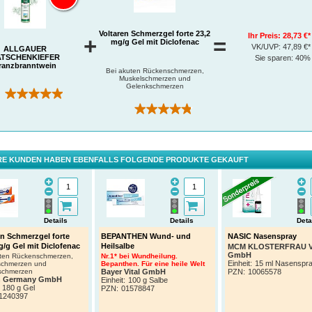
Voltaren Schmerzgel forte 23,2
Ihr Preis:
28,73 €*
+
=
mg/g Gel mit Diclofenac
VK/UVP:
47,89 €*
ALLGÄUER
ATSCHENKIEFER
Sie sparen:
40%
ranzbranntwein
Bei akuten Rückenschmerzen,
Muskelschmerzen und
Gelenkschmerzen
(50)
(228)
E KUNDEN HABEN EBENFALLS FOLGENDE PRODUKTE GEKAUFT
Details
Details
Deta
en Schmerzgel forte
BEPANTHEN Wund- und
NASIC Nasenspray
g/g Gel mit Diclofenac
Heilsalbe
MCM KLOSTERFRAU Ve
GmbH
uten Rückenschmerzen,
Nr.1* bei Wundheilung.
Einheit:
15 ml Nasenspr
schmerzen und
Bepanthen. Für eine heile Welt
schmerzen
Bayer Vital GmbH
PZN
:
10065578
n Germany GmbH
Einheit:
100 g Salbe
180 g Gel
PZN
:
01578847
1240397