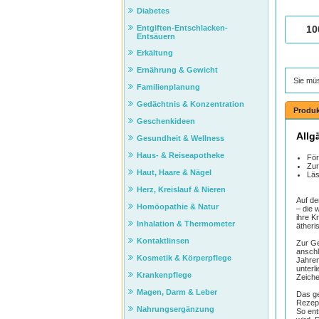
Diabetes
Entgiften-Entschlacken-
10
Entsäuern
Erkältung
Ernährung & Gewicht
Sie mü
Familienplanung
Gedächtnis & Konzentration
Produk
Geschenkideen
Allg
Gesundheit & Wellness
Haus- & Reiseapotheke
För
Zur
Haut, Haare & Nägel
Läs
Herz, Kreislauf & Nieren
Auf de
Homöopathie & Natur
– die 
ihre K
Inhalation & Thermometer
ätheri
Kontaktlinsen
Zur G
anschl
Kosmetik & Körperpflege
Jahren
unterl
Krankenpflege
Zeiche
Magen, Darm & Leber
Das ge
Rezept
Nahrungsergänzung
So ent