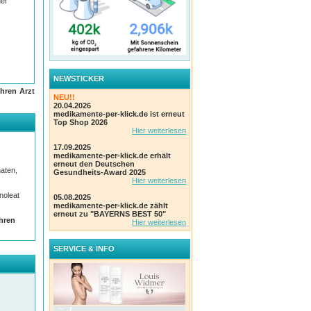
der
NEWSTICKER
hren Arzt
t nicht
NEU!!
der
20.04.2026
dung
medikamente-per-klick.de ist erneut
Top Shop 2026
Hier weiterlesen
17.09.2025
medikamente-per-klick.de erhält
erneut den Deutschen
aten,
Gesundheits-Award 2025
Hier weiterlesen
noleat
05.08.2025
medikamente-per-klick.de zählt
erneut zu "BAYERNS BEST 50"
Ihren
Hier weiterlesen
SERVICE & INFO