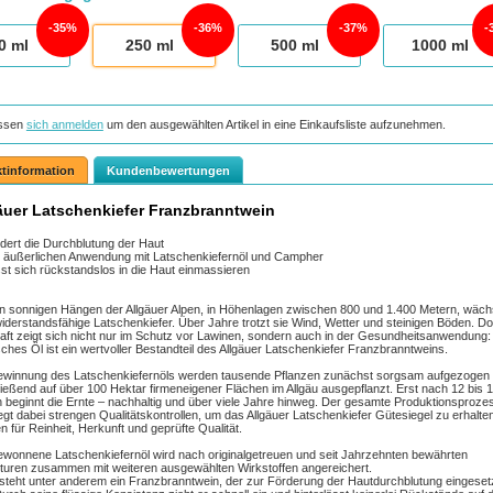
35%
36%
37%
0
ml
250
ml
500
ml
1000
ml
ssen
sich anmelden
um den ausgewählten Artikel in eine Einkaufsliste aufzunehmen.
tinformation
Kundenbewertungen
äuer Latschenkiefer Franzbranntwein
dert die Durchblutung der Haut
 äußerlichen Anwendung mit Latschenkiefernöl und Campher
st sich rückstandslos in die Haut einmassieren
n sonnigen Hängen der Allgäuer Alpen, in Höhenlagen zwischen 800 und 1.400 Metern, wächs
widerstandsfähige Latschenkiefer. Über Jahre trotzt sie Wind, Wetter und steinigen Böden. D
raft zeigt sich nicht nur im Schutz vor Lawinen, sondern auch in der Gesundheitsanwendung: 
sches Öl ist ein wertvoller Bestandteil des Allgäuer Latschenkiefer Franzbranntweins.
ewinnung des Latschenkiefernöls werden tausende Pflanzen zunächst sorgsam aufgezogen
ießend auf über 100 Hektar firmeneigener Flächen im Allgäu ausgepflanzt. Erst nach 12 bis 
 beginnt die Ernte – nachhaltig und über viele Jahre hinweg. Der gesamte Produktionsproze
iegt dabei strengen Qualitätskontrollen, um das Allgäuer Latschenkiefer Gütesiegel zu erhalten
n für Reinheit, Herkunft und geprüfte Qualität.
wonnene Latschenkiefernöl wird nach originalgetreuen und seit Jahrzehnten bewährten
uren zusammen mit weiteren ausgewählten Wirkstoffen angereichert.
steht unter anderem ein Franzbranntwein, der zur Förderung der Hautdurchblutung eingeset