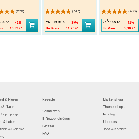
(228)
(747)
(496)
1
1
VK
:
VK
:
4,90 €*
19,99 €*
8,95 €*
42%
39%
41%
is:
20,39 €*
Ihr Preis:
12,29 €*
Ihr Preis:
5,30 €*
auf & Nieren
Rezepte
Markenshops
e & Natur
Themenshops
Schmerzen
Körperpflege
Infoblog
E-Rezept einlösen
m & Leber
Über uns
Glossar
skeln & Gelenke
Jobs & Karriere
FAQ
eke