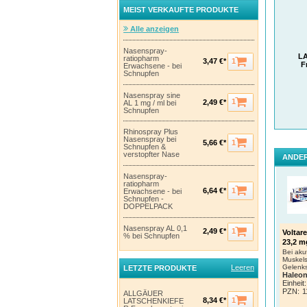
MEIST VERKAUFTE PRODUKTE
Alle anzeigen
Nasenspray-
L
ratiopharm
1
3,47 €*
F
Erwachsene - bei
Schnupfen
Nasenspray sine
1
2,49 €*
AL 1 mg / ml bei
Schnupfen
Rhinospray Plus
Nasenspray bei
1
5,66 €*
Schnupfen &
verstopfter Nase
ANDER
Nasenspray-
ratiopharm
1
6,64 €*
Erwachsene - bei
Schnupfen -
DOPPELPACK
Nasenspray AL 0,1
1
2,49 €*
Voltar
% bei Schnupfen
23,2 m
Bei ak
Muskel
Leeren
Gelenk
LETZTE PRODUKTE
Haleo
Einheit:
PZN
:
1
ALLGÄUER
1
8,34 €*
LATSCHENKIEFE