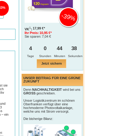
33%
-39%
1
17,99 €*
VK
:
Ihr Preis:
10,95 €*
Sie sparen:
7,04 €
4
0
44
37
Tage
Jetzt sichern
UNSER BEITRAG FÜR EINE GRÜNE
ZUKUNFT
t sie
och
Denn
NACHHALTIGKEIT
wird bei uns
Ihr
GROSS
geschrieben.
Unser Logistikzentrum im schönen
 und
Oberfranken verfügt über eine
13
hochmoderne Photovoltaikanlage,
ss
welche uns mit Strom versorgt.
 – ein
Die bisherige Bilanz:
zt