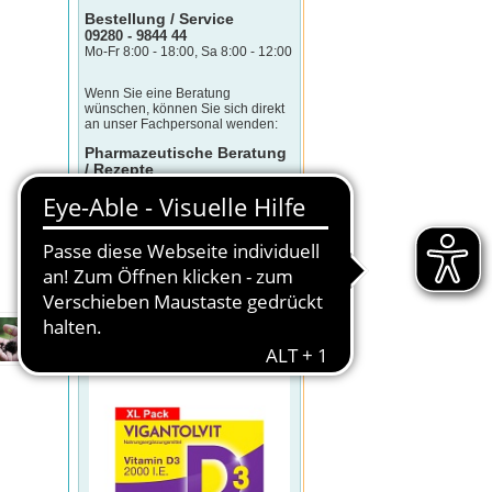
Bestellung / Service
09280 - 9844 44
Mo-Fr 8:00 - 18:00, Sa 8:00 - 12:00
Wenn Sie eine Beratung
wünschen, können Sie sich direkt
an unser Fachpersonal wenden:
Pharmazeutische Beratung
/ Rezepte
09280 - 9844 450
Mo-Fr 8:00 - 17:00
(Telefonkosten sind abhängig von
Telefonanbieter und -tarif)
KLICK DES TAGES
VIGANTOLVIT 2000 I.E. Vitamin D3
Weichkapseln
Sonderpreis