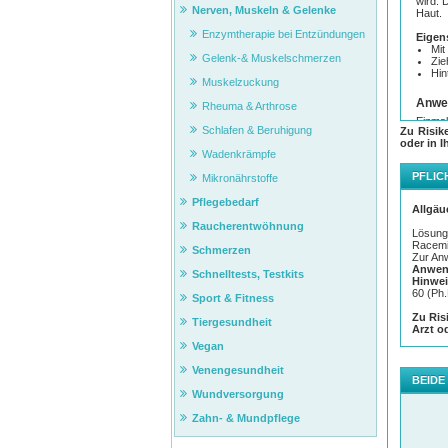
wird. 
Nerven, Muskeln & Gelenke
Haut.
Enzymtherapie bei Entzündungen
Eigen
Mit
Gelenk-& Muskelschmerzen
Zie
Hin
Muskelzuckung
Anwe
Rheuma & Arthrose
Einmal
Schlafen & Beruhigung
Zu Risik
Trockn
oder in I
länger
Wadenkrämpfe
Regel 
über d
PFLIC
Mikronährstoffe
Pflegebedarf
Allgäu
Raucherentwöhnung
Lösung,
Racemi
Schmerzen
Zur An
Anwen
Schnelltests, Testkits
Hinwei
60 (Ph.
Sport & Fitness
Zu Ris
Tiergesundheit
Arzt o
Vegan
Venengesundheit
BEIDE
Wundversorgung
Zahn- & Mundpflege