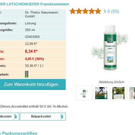
ER LATSCHENKIEFER Franzbranntwein
5.0
(50)
:
Dr. Theiss Naturwaren
GmbH
hungsform:
Lösung
sgröße:
250
ml
03403359
12,99 €*
is:
8,34 €*
en:
4,65 €
(
36%
)
eis:
33,36 €* / 1 l
rkeit:
Abbildung ähnlich
Zum Warenkorb hinzufügen
Dieses Arzneimittel enthält 50.0 Vol.-% Alkohol.
dkosten
Beipackzettel
e Packungsgrößen