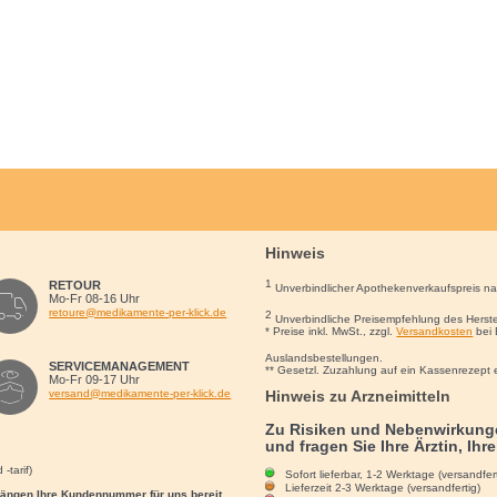
Hinweis
1
RETOUR
Unverbindlicher Apothekenverkaufspreis n
Mo-Fr 08-16 Uhr
retoure@medikamente-per-klick.de
2
Unverbindliche Preisempfehlung des Herste
* Preise inkl. MwSt., zzgl.
Versandkosten
bei 
Auslandsbestellungen.
SERVICEMANAGEMENT
** Gesetzl. Zuzahlung auf ein Kassenrezept 
Mo-Fr 09-17 Uhr
Hinweis zu Arzneimitteln
versand@medikamente-per-klick.de
Zu Risiken und Nebenwirkunge
und fragen Sie Ihre Ärztin, Ihr
-tarif)
Sofort lieferbar, 1-2 Werktage (versandfert
Lieferzeit 2-3 Werktage (versandfertig)
rgängen Ihre Kundennummer für uns bereit.