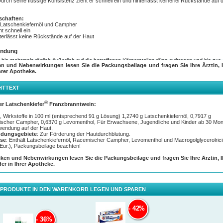
Durch seine flüssige Konsistenz zieht er schnell ein und hinterlässt keinerlei Rückstände auf 
schaften:
 Latschenkiefernöl und Campher
ht schnell ein
terlässt keine Rückstände auf der Haut
ndung
 bis mehrmals täglich äußerlich auf die betroffenen Körperstellen dünn auftragen und bis zur
en und Nebenwirkungen lesen Sie die Packungsbeilage und fragen Sie Ihre Ärztin, I
e in die Haut einreiben und einmassieren. Wenden Sie dieses Arzneimittel ohne ärztlichen Ra
hrer Apotheke.
 als 3 Tage an. Über die weitere Dauer der Behandlung entscheidet der behandelnde Arzt. In 
ist eine Anwendung über 1–2 Wochen ausreichend. Der therapeutische Nutzen einer Anwen
iesen Zeitraum hinaus ist nicht belegt.
HTTEXT
®
er Latschenkiefer
Franzbranntwein:
 Wirkstoffe in 100 ml (entsprechend 91 g Lösung) 1,2740 g Latschenkiefernöl, 0,7917 g
scher Campher, 0,6370 g Levomenthol, Für Erwachsene, Jugendliche und Kinder ab 30 Mon
wendung auf der Haut,
dungsgebiete
: Zur Förderung der Hautdurchblutung.
se
: Enthält Latschenkiefernöl, Racemischer Campher, Levomenthol und Macrogolglycerolrici
Eur.), Packungsbeilage beachten!
iken und Nebenwirkungen lesen Sie die Packungsbeilage und fragen Sie Ihre Ärztin, 
der in Ihrer Apotheke.
 PRODUKTE IN DEN WARENKORB LEGEN UND SPAREN
42%
36%