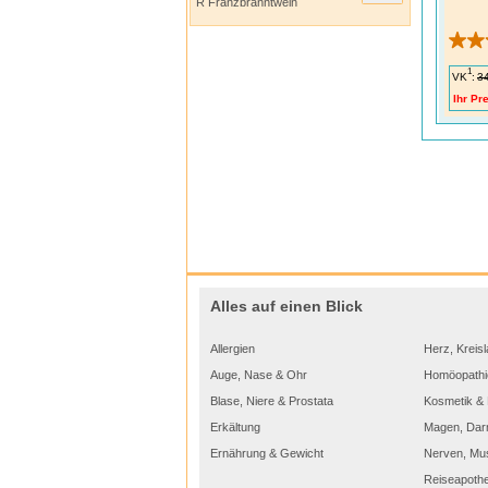
R Franzbranntwein
1
VK
:
3
Ihr Pre
Alles auf einen Blick
Allergien
Herz, Kreisl
Auge, Nase & Ohr
Homöopathi
Blase, Niere & Prostata
Kosmetik & 
Erkältung
Magen, Dar
Ernährung & Gewicht
Nerven, Mu
Reiseapoth