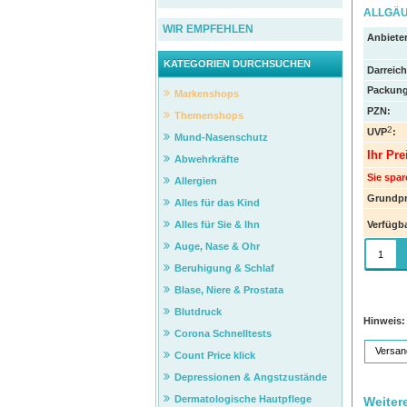
ALLGÄU
WIR EMPFEHLEN
Anbieter
KATEGORIEN DURCHSUCHEN
Darreic
Packung
Markenshops
PZN
:
Themenshops
2
UVP
:
Mund-Nasenschutz
Ihr Pre
Abwehrkräfte
Sie spar
Allergien
Grundpr
Alles für das Kind
Verfügba
Alles für Sie & Ihn
Auge, Nase & Ohr
Beruhigung & Schlaf
Blase, Niere & Prostata
Blutdruck
Hinweis:
Corona Schnelltests
Versan
Count Price klick
Depressionen & Angstzustände
Dermatologische Hautpflege
Weiter