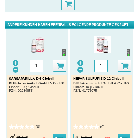
ANDERE KUNDEN HABEN EBENFALLS FOLGENDE PRODUKTE GEKAUFT
SARSAPARILLA D 6 Globuli
HEPAR SULFURIS D 12 Globuli
DHU-Arzneimittel GmbH & Co. KG
DHU-Arzneimittel GmbH & Co. KG
Einheit:
10 g Globuli
Einheit:
10 g Globuli
PZN
:
02930855
PZN
:
01773075
(0)
(0)
1
1
VK
:
VK
:
13,95 €*
12,95 €*
20%
38%