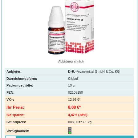
Abbildung ähnlich
Anbieter:
DHU-Arzneimittel GmbH & Co. KG
Darreichungsform:
Globuli
Packungsgröße:
10
g
PZN
:
02108150
1
VK
:
12,95 €*
Ihr Preis:
8,08 €*
Sie sparen:
4,87 €
(
38%
)
Grundpreis:
808,00 €* / 1 kg
Verfügbarkeit: