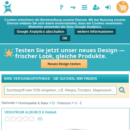
0
Cookies erleichtern die Bereitstellung unserer Dienste. Mit der Nutzung unserer
Dienste erklären Sie sich damit einverstanden, dass wir Cookies verwenden.
Weiterhin verwendet die Seite Google Analytics.
Google Analytics abschalten
weitere Informationen
OK
Testen Sie jetzt unser neues Design —
frischer Look, gleiche Produkte.
Neues Design testen
IHRE VERSANDAPOTHEKE - SIE SUCHEN, WIR FINDEN
Startseite
Homöopathie & Natur
D - Potenzen
U - Z
VERATRUM ALBUM D 6 Globuli
(0)