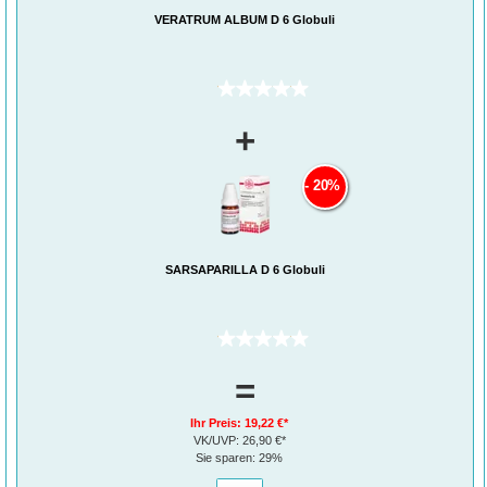
VERATRUM ALBUM D 6 Globuli
(0)
+
20%
SARSAPARILLA D 6 Globuli
(0)
=
Ihr Preis:
19,22 €*
VK/UVP:
26,90 €*
Sie sparen:
29%