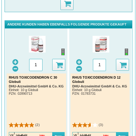
ANDERE KUNDEN HABEN EBENFALLS FOLGENDE PRODUKTE GEKAUFT
RHUS TOXICODENDRON C 30
RHUS TOXICODENDRON D 12
Globuli
Globuli
DHU-Arzneimittel GmbH & Co. KG
DHU-Arzneimittel GmbH & Co. KG
Einheit:
10 g Globuli
Einheit:
10 g Globuli
PZN
:
02890713
PZN
:
01783731
(2)
(3)
1
1
VK
:
VK
:
13,45 €*
12,95 €*
38%
38%