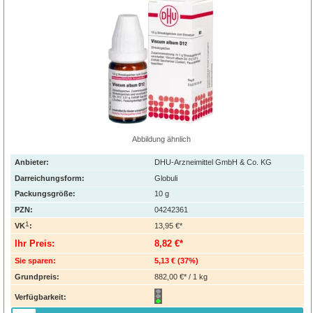
Abbildung ähnlich
Anbieter:
DHU-Arzneimittel GmbH & Co. KG
Darreichungsform:
Globuli
Packungsgröße:
10
g
PZN
:
04242361
1
VK
:
13,95 €*
Ihr Preis:
8,82 €*
Sie sparen:
5,13 €
(
37%
)
Grundpreis:
882,00 €* / 1 kg
Verfügbarkeit: