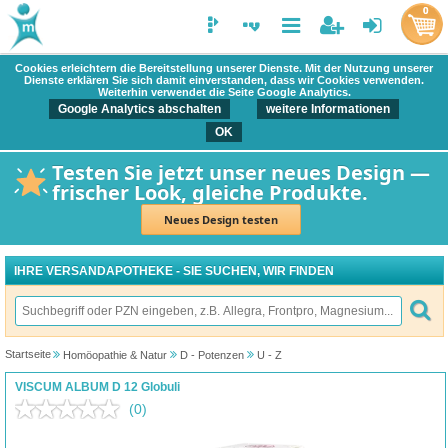
0
Cookies erleichtern die Bereitstellung unserer Dienste. Mit der Nutzung unserer
Dienste erklären Sie sich damit einverstanden, dass wir Cookies verwenden.
Weiterhin verwendet die Seite Google Analytics.
Google Analytics abschalten
weitere Informationen
OK
Testen Sie jetzt unser neues Design —
frischer Look, gleiche Produkte.
Neues Design testen
IHRE VERSANDAPOTHEKE - SIE SUCHEN, WIR FINDEN
Startseite
Homöopathie & Natur
D - Potenzen
U - Z
VISCUM ALBUM D 12 Globuli
(0)