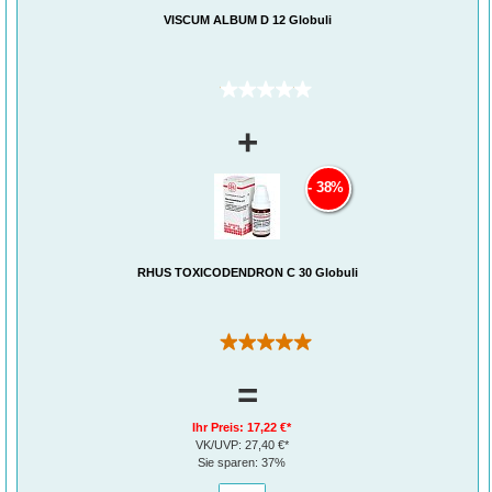
VISCUM ALBUM D 12 Globuli
(0)
+
38%
RHUS TOXICODENDRON C 30 Globuli
(2)
=
Ihr Preis:
17,22 €*
VK/UVP:
27,40 €*
Sie sparen:
37%