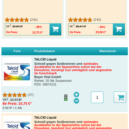
(241)
(241)
1
1
VK
:
VK
:
20,69 €*
38,47 €*
38%
34%
Ihr Preis:
12,73 €*
Ihr Preis:
25,56 €*
Foto
Produktdaten
Warenkorb
TALCID Liquid
Schnell gegen Sodbrennen und
optimales
Auskleiden in der Speiseröhre schon bei der
Einnahme, beruhigt Gut verträglich und angenehm
im Geschmack
Bayer Vital GmbH
Einheit:
20 Stk Suspension
PZN
:
06874131
(37)
1
VK
:
17,47 €*
Ihr Preis:
10,75 €*
0,54 €* / 1 Stk
TALCID Liquid
Schnell gegen Sodbrennen und
optimales
Auskleiden in der Speiseröhre schon bei der
Einnahme, beruhigt Gut verträglich und angenehm