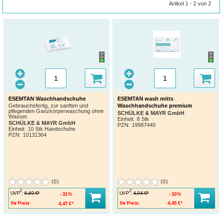
Artikel 1 - 2 von 2
ESEMTAN Waschhandschuhe
ESEMTAN wash mitts
Waschhandschuhe premium
Gebrauchsfertig, zur sanften und
pflegenden Ganzkörperwaschung ohne
SCHÜLKE & MAYR GmbH
Wasser.
Einheit:
8 Stk
SCHÜLKE & MAYR GmbH
PZN
:
19987440
Einheit:
10 Stk Handschuhe
PZN
:
10131364
(0)
(0)
2
2
UVP
:
UVP
:
6,49 €*
4,94 €*
31%
10%
Ihr Preis:
4,47 €*
Ihr Preis:
4,45 €*