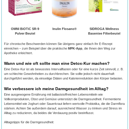
OMNI BiOTiC SR-9
Inulin Flosano®
SIDROGA Wellness
Pulver Beutel
Basentee Filterbeutel
Für chronische Beschwerden können Sie übrigens ganz einfach Ihr E-Rezept
einreichen – zum Beispiel über die praktische
MPK-App
, die Ihnen den Weg zur
Apotheke erleichtert.
Wann und wie oft sollte man eine Detox-Kur machen?
Eine Detox-Kur ist als bewusstes Intervallfasten oder für eine kurze Zeit sinnvoll, z. B.
um schlechte Gewohnheiten zu durchbrechen. Sie sollte jedoch nicht dauerhaft
durchgeführt werden, da einseitige Diäten und Kalorienreduktion den Körper belasten.
Wie verbessere ich meine Darmgesundheit im Alltag?
Eine ausgewogene Ernährung mit ballaststoffreichen Lebensmitteln wie
Vollkornprodukten, Obst und Gemüse unterstützt die Darmgesundheit. Fermentierte
Lebensmittel wie Joghurt oder Sauerkraut liefern wertvolle Probiotika, die die Darmflora
stärken. Achten Sie außerdem darauf, ausreichend Wasser zu trinken und Stress im
Alltag zu reduzieren, da beides die Verdauung positiv beeinflusst.
Alltagstipps für die Darmgesundheit: