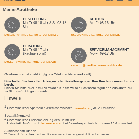
09280-9844 44
Meine Apotheke
BESTELLUNG
RETOUR
Mo-Fr 08-18 Uhr & Sa 08-12
Mo-Fr 08-16 Uhr
Uhr
bestellung@medikamente-per-klick.de
retoure@medikamente-per-klick.de
BERATUNG
Mo-Fr 08-17 Uhr
SERVICEMANAGEMENT
(Fachpersonal)
Mo-Fr 09-17 Uhr
beratung@medikamente-per-klick.de
versand@medikamente-per-klick.de
(Telefonkosten sind abhängig von Telefonanbieter und -tarif)
Bitte halten Sie bei allen Anfragen oder Bestellvorgängen Ihre Kundennummer für uns
bereit.
Haben Sie bitte auch dafür Verständnis, dass wir aus Datenschutzgründen Auskünfte nur
an Sie persönlich geben dürfen.
Hinweis
1
Unverbindlicher Apothekenverkaufspreis nach
Lauer-Taxe
(Große Deutsche
Spezialitätentaxe)
2
Unverbindliche Preisempfehlung des Herstellers
* Preise inkl. MwSt., zzgl.
Versandkosten
bei Bestellungen im Inland unter 15
€
sowie bei
Auslandsbestellungen.
** Gesetzl. Zuzahlung auf ein Kassenrezept einer gesetzl. Krankenkasse.