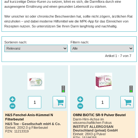
auf kurzzeitige Detox-Kuren zu setzen, lohnt es sich, die Darmflora durch eine
ausgewogene Ernährung und einen gesunden Lebensstil zu stärken.
Wer unsicher ist oder chronische Beschwerden hat, sollte nicht zögern, ärztlichen Rat
einzuholen – und dabei moderne Hilfsmittel wie die MPK-App für das Einreichen von
Rezepten nutzen. So unterstützen Sie Ihren Darm langfristig und nachhaltig.
Sortieren nach:
Filtern nach:
Artikel 1 - 7 von 7
H&S Fenchel-Anis-Kümmel N
OMNI BiOTiC SR-9 Pulver Beutel
Filterbeutel
Darm-Hirn-Achse im
wissenschaftlichen Fokus
H&S Tee - Gesellschaft mbH & Co.
INSTITUT ALLERGOSAN
Einheit:
20X2.0 g Filterbeutel
Deutschland (privat) GmbH
PZN
:
11213319
Einheit:
28X3 g Pulver
PZN
:
15198255