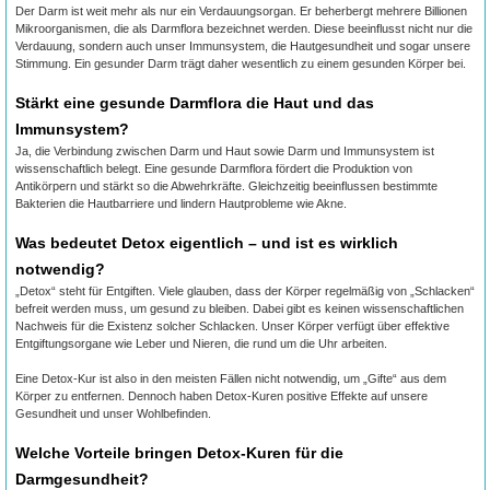
Der Darm ist weit mehr als nur ein Verdauungsorgan. Er beherbergt mehrere Billionen
Mikroorganismen, die als Darmflora bezeichnet werden. Diese beeinflusst nicht nur die
Verdauung, sondern auch unser Immunsystem, die Hautgesundheit und sogar unsere
Stimmung. Ein gesunder Darm trägt daher wesentlich zu einem gesunden Körper bei.
Stärkt eine gesunde Darmflora die Haut und das
Immunsystem?
Ja, die Verbindung zwischen Darm und Haut sowie Darm und Immunsystem ist
wissenschaftlich belegt. Eine gesunde Darmflora fördert die Produktion von
Antikörpern und stärkt so die Abwehrkräfte. Gleichzeitig beeinflussen bestimmte
Bakterien die Hautbarriere und lindern Hautprobleme wie Akne.
Was bedeutet Detox eigentlich – und ist es wirklich
notwendig?
„Detox“ steht für Entgiften. Viele glauben, dass der Körper regelmäßig von „Schlacken“
befreit werden muss, um gesund zu bleiben. Dabei gibt es keinen wissenschaftlichen
Nachweis für die Existenz solcher Schlacken. Unser Körper verfügt über effektive
Entgiftungsorgane wie Leber und Nieren, die rund um die Uhr arbeiten.
Eine Detox-Kur ist also in den meisten Fällen nicht notwendig, um „Gifte“ aus dem
Körper zu entfernen. Dennoch haben Detox-Kuren positive Effekte auf unsere
Gesundheit und unser Wohlbefinden.
Welche Vorteile bringen Detox-Kuren für die
Darmgesundheit?