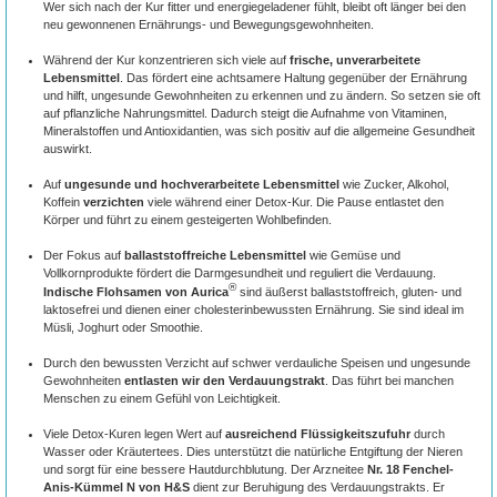
Wer sich nach der Kur fitter und energiegeladener fühlt, bleibt oft länger bei den
neu gewonnenen Ernährungs- und Bewegungsgewohnheiten.
Während der Kur konzentrieren sich viele auf
frische, unverarbeitete
Lebensmittel
. Das fördert eine achtsamere Haltung gegenüber der Ernährung
und hilft, ungesunde Gewohnheiten zu erkennen und zu ändern. So setzen sie oft
auf pflanzliche Nahrungsmittel. Dadurch steigt die Aufnahme von Vitaminen,
Mineralstoffen und Antioxidantien, was sich positiv auf die allgemeine Gesundheit
auswirkt.
Auf
ungesunde und hochverarbeitete Lebensmittel
wie Zucker, Alkohol,
Koffein
verzichten
viele während einer Detox-Kur. Die Pause entlastet den
Körper und führt zu einem gesteigerten Wohlbefinden.
Der Fokus auf
ballaststoffreiche Lebensmittel
wie Gemüse und
Vollkornprodukte fördert die Darmgesundheit und reguliert die Verdauung.
®
Indische Flohsamen von Aurica
sind äußerst ballaststoffreich, gluten- und
laktosefrei und dienen einer cholesterinbewussten Ernährung. Sie sind ideal im
Müsli, Joghurt oder Smoothie.
Durch den bewussten Verzicht auf schwer verdauliche Speisen und ungesunde
Gewohnheiten
entlasten wir den Verdauungstrakt
. Das führt bei manchen
Menschen zu einem Gefühl von Leichtigkeit.
Viele Detox-Kuren legen Wert auf
ausreichend Flüssigkeitszufuhr
durch
Wasser oder Kräutertees. Dies unterstützt die natürliche Entgiftung der Nieren
und sorgt für eine bessere Hautdurchblutung. Der Arzneitee
Nr. 18 Fenchel-
Anis-Kümmel N von H&S
dient zur Beruhigung des Verdauungstrakts. Er