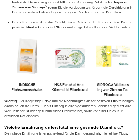
fördert die Darmbewegung und hilft so der Verdauung. Mit dem Tee
Ingwer-
®
Zitrone von Sidroga
regen Sie die Verdauung an, fördern die Durchblutung im
Darm und wirken Entzündungen entgegen. Der Tee stärkt die Darmflora.
Detox-Kuren vermitteln das Gefühl, etwas Gutes für den Körper zu tun. Dieses
positive Mindset reduziert Stress
und steigert das allgemeine Wohlbefinden.
INDISCHE
H&S Fenchel-Anis-
SIDROGA Wellness
Flohsamenschalen
Kümmel N Filterbeutel
Ingwer-Zitrone Tee
Filterbeutel
Wichtig
: Der langfristige Erfolg und die Nachhaltigkeit dieser positiven Effekte hängen
davon ab, ob die Detox-Kur als Einstieg in einen gesünderen Lebensstil genutzt wird.
Wer unsicher ist oder gesundheitliche Probleme hat, sollte vor einer Detox-Kur
ärztlichen Rat einholen.
Welche Ernährung unterstützt eine gesunde Darmflora?
Die richtige Ernährung ist entscheidend für die Darmgesundheit. Hier einige Tipps: