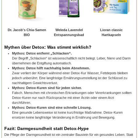
Dr. Jacob's Chia-Samen
Weleda Lavendel
Lioran classic
BIO
Entspannungsbad
Hartkapseln
Mythen über Detox: Was stimmt wirklich?
Mythos: Detox entfernt „Schlacken“.
Der Begriff „Schlacken“ ist wissenschaftlich nicht belegt. Leber, Niere und Darm
übernehmen die Entgiftung automatisch.
Mythos: Detox hilft nachhaltig beim Abnehmen.
Zwar verliert der Körper während einer Detox-Kur Wasser, Fettdepots bleiben
jedoch unberührt. Eine langfristige Ernährungsumstellung ist der Schlüssel zu
nachhaltigem Gewichtsverlust.
Mythos: Detox-Kuren sind für jeden sicher.
Falsch. Menschen mit chronischen Erkrankungen oder Vorerkrankungen sollten
Detox-Kuren nur nach Rücksprache mit einer Ärztin oder einem Arzt
durchführen.
Mythos: Detox-Kuren sind eine schnelle Lösung.
Eine gesunde Lebensweise ist keine kurzfristige Maßnahme. Detox-Kuren
ersetzen keine langfristige Veränderung in Ernährung und Bewegung.
Fazit: Darmgesundheit statt Detox-Hype
Die Pflege der Darmgesundheit ist ein zentraler Baustein für ein gesundes Leben. Statt