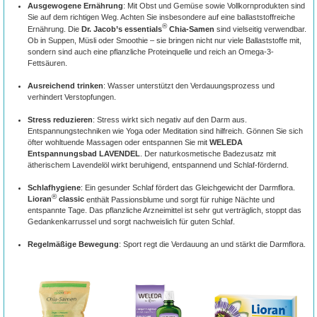
Ausgewogene Ernährung
: Mit Obst und Gemüse sowie Vollkornprodukten sind
Sie auf dem richtigen Weg. Achten Sie insbesondere auf eine ballaststoffreiche
®
Ernährung. Die
Dr. Jacob’s essentials
Chia-Samen
sind vielseitig verwendbar.
Ob in Suppen, Müsli oder Smoothie – sie bringen nicht nur viele Ballaststoffe mit,
sondern sind auch eine pflanzliche Proteinquelle und reich an Omega-3-
Fettsäuren.
Ausreichend trinken
: Wasser unterstützt den Verdauungsprozess und
verhindert Verstopfungen.
Stress reduzieren
: Stress wirkt sich negativ auf den Darm aus.
Entspannungstechniken wie Yoga oder Meditation sind hilfreich. Gönnen Sie sich
öfter wohltuende Massagen oder entspannen Sie mit
WELEDA
Entspannungsbad LAVENDEL
. Der naturkosmetische Badezusatz mit
ätherischem Lavendelöl wirkt beruhigend, entspannend und Schlaf-fördernd.
Schlafhygiene
: Ein gesunder Schlaf fördert das Gleichgewicht der Darmflora.
®
Lioran
classic
enthält Passionsblume und sorgt für ruhige Nächte und
entspannte Tage. Das pflanzliche Arzneimittel ist sehr gut verträglich, stoppt das
Gedankenkarrussel und sorgt nachweislich für guten Schlaf.
Regelmäßige Bewegung
: Sport regt die Verdauung an und stärkt die Darmflora.