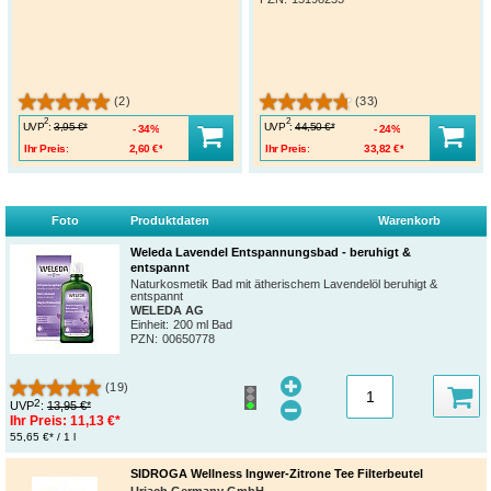
(2)
(33)
2
2
UVP
:
UVP
:
3,95 €*
44,50 €*
34%
24%
Ihr Preis:
2,60 €*
Ihr Preis:
33,82 €*
Foto
Produktdaten
Warenkorb
Weleda Lavendel Entspannungsbad - beruhigt &
entspannt
Naturkosmetik Bad mit ätherischem Lavendelöl beruhigt &
entspannt
WELEDA AG
Einheit:
200 ml Bad
PZN
:
00650778
(19)
2
UVP
:
13,95 €*
Ihr Preis:
11,13 €*
55,65 €* / 1 l
SIDROGA Wellness Ingwer-Zitrone Tee Filterbeutel
Uriach Germany GmbH