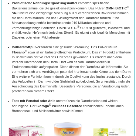
Probiotische Nahrungsergänzungsmittel
enthalten spezifische
®
Bakterienstämme, die Sie gezielt einsetzen können. Das Pulver
OMNi BiOTiC
SR-9
bietet eine einzigartige Mischung aus 9 verschiedenen Bakterienstämmen,
die den Darm stärken und das Gleichgewicht der Darmflora fördern. Eine
Monatspackung enthält beeindruckende 210 Milliarden lebende und
®
vermehrungsfähige Bakterien. OMNi BiOTiC
SR-9 ist glutenfrei, laktosefrei und
enthält weder Hefe noch tierisches Eiweiß. Es eignet sich ideal für Menschen mit
Diabetes oder einer Milchallergie.
Ballaststoffpulver
fördern eine gesunde Verdauung. Das Pulver
Inulin
®
Flosano
etwa ist ein ballaststoffreiches Präbiotikum. Das im Produkt enthaltene
Inulin wird aus der Wurzel des Chicorées gewonnen. Es erreicht nach dem
Verzehr unverändert den Darm. Dort wird es von Darmbakterien in
Fruktosemoleküle aufgespalten. Diese dienen der Darmflora als Nährstoffe. Sie
vermehren sich und verdrängen potentiell krankmachende Keime aus dem Darm.
Eine weitere Funktion kommt durch die Quellwirkung des Inulins zustande. Durch
das Aufquellen im Darm wird der Stuhlinhalt aufgelockert. So unterstützt Inulin die
Ausscheidung des Darminhalts. Besonders Personen, die an Verstopfung leiden,
profitieren von diesem Effekt.
Tees mit Fenchel oder Anis
unterstützen die Darmfunktion und wirken
®
beruhigend. Der
Sidroga
Wellness Basentee
enthält neben Fenchel auch
Brennnessel- und Melissenblätter sowie Kümmel.