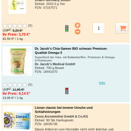
Einheit:
20X2.0 g Tee
PZN
:
07167571
(0)
2
UVP
:
5,20 €*
Ihr Preis:
3,70 €*
92,50 €* / 1 kg
Dr. Jacob's Chia-Samen BIO schwarz Premium-
Qualität Omega-3
Superfood der Inka: mit Ballaststoffen, Proteinen & Omega-
3-Fettsäuren
Dr. Jacob's Medical GmbH
Einheit:
700 g Beutel
PZN
:
18441070
Info
(0)
2
UVP
:
11,95 €*
Ihr Preis:
9,14 €*
13,06 €* / 1 kg
Lioran classic bei innerer Unruhe und
Schlafstörungen
Cesra Arzneimittel GmbH & Co.KG
Einheit:
80 Stk Hartkapseln
PZN
:
18435738
Dieser Artikel ist vom Hersteller nicht mehr lieferbar und