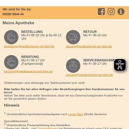
Wir sind für Sie da:
09280-9844 44
Meine Apotheke
BESTELLUNG
RETOUR
Mo-Fr 08-18 Uhr & Sa 08-12
Mo-Fr 08-16 Uhr
Uhr
bestellung@medikamente-per-klick.de
retoure@medikamente-per-klick.de
BERATUNG
Mo-Fr 08-17 Uhr
SERVICEMANAGEMENT
(Fachpersonal)
Mo-Fr 09-17 Uhr
beratung@medikamente-per-klick.de
versand@medikamente-per-klick.de
(Telefonkosten sind abhängig von Telefonanbieter und -tarif)
Bitte halten Sie bei allen Anfragen oder Bestellvorgängen Ihre Kundennummer für uns
bereit.
Haben Sie bitte auch dafür Verständnis, dass wir aus Datenschutzgründen Auskünfte nur
an Sie persönlich geben dürfen.
Hinweis
1
Unverbindlicher Apothekenverkaufspreis nach
Lauer-Taxe
(Große Deutsche
Spezialitätentaxe)
2
Unverbindliche Preisempfehlung des Herstellers
* Preise inkl. MwSt., zzgl.
Versandkosten
bei Bestellungen im Inland unter 15
€
sowie bei