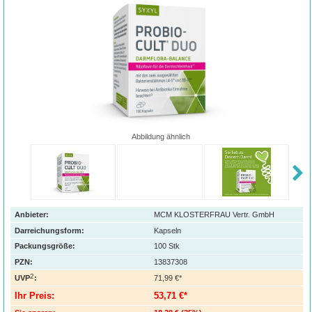
Abbildung ähnlich
Anbieter:
MCM KLOSTERFRAU Vertr. GmbH
Darreichungsform:
Kapseln
Packungsgröße:
100
Stk
PZN
:
13837308
2
UVP
:
71,99 €*
Ihr Preis:
53,71 €*