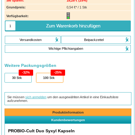
Sie sparen:
18,28 €
(
25%
)
Grundpreis:
0,54 €* / 1 Stk
Verfügbarkeit:
Zum Warenkorb hinzufügen
Versandkosten
Beipackzettel
Wichtige Pflichtangaben
Weitere Packungsgrößen
32%
25%
30
Stk
100
Stk
Sie müssen
sich anmelden
um den ausgewählten Artikel in eine Einkaufsliste
aufzunehmen.
Produktinformation
Kundenbewertungen
PROBIO-Cult Duo Syxyl Kapseln