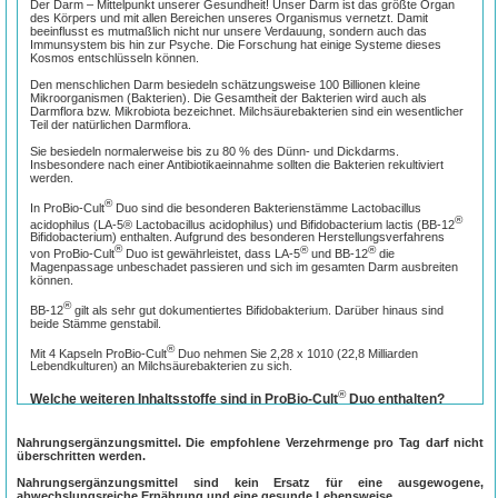
Der Darm – Mittelpunkt unserer Gesundheit! Unser Darm ist das größte Organ
des Körpers und mit allen Bereichen unseres Organismus vernetzt. Damit
beeinflusst es mutmaßlich nicht nur unsere Verdauung, sondern auch das
Immunsystem bis hin zur Psyche. Die Forschung hat einige Systeme dieses
Kosmos entschlüsseln können.
Den menschlichen Darm besiedeln schätzungsweise 100 Billionen kleine
Mikroorganismen (Bakterien). Die Gesamtheit der Bakterien wird auch als
Darmflora bzw. Mikrobiota bezeichnet. Milchsäurebakterien sind ein wesentlicher
Teil der natürlichen Darmflora.
Sie besiedeln normalerweise bis zu 80 % des Dünn- und Dickdarms.
Insbesondere nach einer Antibiotikaeinnahme sollten die Bakterien rekultiviert
werden.
®
In ProBio-Cult
Duo sind die besonderen Bakterienstämme Lactobacillus
®
acidophilus (LA-5® Lactobacillus acidophilus) und Bifidobacterium lactis (BB-12
Bifidobacterium) enthalten. Aufgrund des besonderen Herstellungsverfahrens
®
®
®
von ProBio-Cult
Duo ist gewährleistet, dass LA-5
und BB-12
die
Magenpassage unbeschadet passieren und sich im gesamten Darm ausbreiten
können.
®
BB-12
gilt als sehr gut dokumentiertes Bifidobakterium. Darüber hinaus sind
beide Stämme genstabil.
®
Mit 4 Kapseln ProBio-Cult
Duo nehmen Sie 2,28 x 1010 (22,8 Milliarden
Lebendkulturen) an Milchsäurebakterien zu sich.
®
Welche weiteren Inhaltsstoffe sind in ProBio-Cult
Duo enthalten?
Neben wasserlöslichen Vitaminen des B-Komplexes ist zusätzlich das fettlösliche
Vitamin D
(Cholecalciferol) enthalten. Vitamin D trägt zu einer normalen
3
Nahrungsergänzungsmittel. Die empfohlene Verzehrmenge pro Tag darf nicht
Aufnahme/Verwertung von Calcium und Phosphor und zu einer normalen
überschritten werden.
Funktion des Immunsystems bei.
Nahrungsergänzungsmittel sind kein Ersatz für eine ausgewogene,
Antibiotika wirken oft nicht selektiv, sondern zerstören nützliche wie schädliche
abwechslungsreiche Ernährung und eine gesunde Lebensweise.