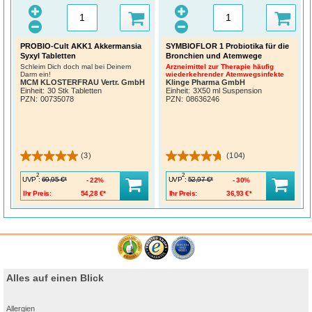
PROBIO-Cult AKK1 Akkermansia
SYMBIOFLOR 1 Probiotika für die
Syxyl Tabletten
Bronchien und Atemwege
Schleim Dich doch mal bei Deinem
Arzneimittel zur Therapie häufig
Darm ein!
wiederkehrender Atemwegsinfekte
MCM KLOSTERFRAU Vertr. GmbH
Klinge Pharma GmbH
Einheit:
30 Stk Tabletten
Einheit:
3X50 ml Suspension
PZN
:
00735078
PZN
:
08636246
(3)
(104)
2
2
UVP
:
UVP
:
69,95 €*
52,97 €*
22%
30%
Ihr Preis:
54,28 €*
Ihr Preis:
36,93 €*
Alles auf einen Blick
Allergien