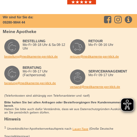
Wir sind für Sie da:
09280-9844 44
Meine Apotheke
BESTELLUNG
RETOUR
Mo-Fr 08-18 Uhr & Sa 08-12
Mo-Fr 08-16 Uhr
Uhr
bestellung@medikamente-per-klick.de
retoure@medikamente-per-klick.de
BERATUNG
Mo-Fr 08-17 Uhr
SERVICEMANAGEMENT
(Fachpersonal)
Mo-Fr 09-17 Uhr
beratung@medikamente-per-klick.de
versand@medikamente-per-klick.de
(Telefonkosten sind abhängig von Telefonanbieter und -tarif)
Bitte halten Sie bei allen Anfragen oder Bestellvorgängen Ihre Kundennummer für uns
bereit.
Haben Sie bitte auch dafür Verständnis, dass wir aus Datenschutzgründen Auskünfte nur
an Sie persönlich geben dürfen.
Hinweis
1
Unverbindlicher Apothekenverkaufspreis nach
Lauer-Taxe
(Große Deutsche
Spezialitätentaxe)