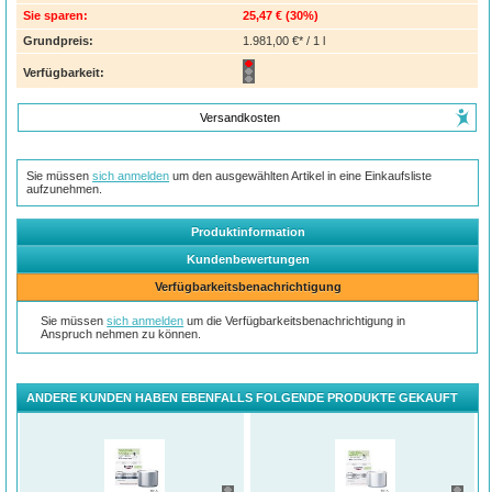
Sie sparen:
25,47 €
(
30%
)
Grundpreis:
1.981,00 €* / 1 l
Verfügbarkeit:
Versandkosten
Sie müssen
sich anmelden
um den ausgewählten Artikel in eine Einkaufsliste
aufzunehmen.
Produktinformation
Kundenbewertungen
Verfügbarkeitsbenachrichtigung
Sie müssen
sich anmelden
um die Verfügbarkeitsbenachrichtigung in
Anspruch nehmen zu können.
ANDERE KUNDEN HABEN EBENFALLS FOLGENDE PRODUKTE GEKAUFT