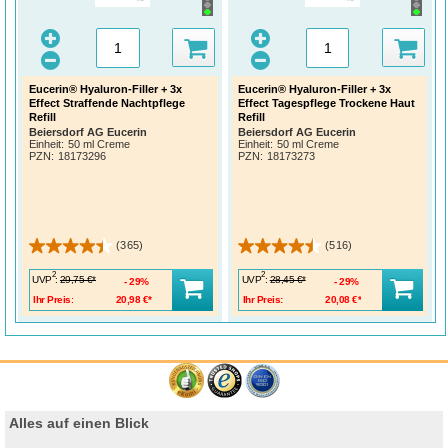
Eucerin® Hyaluron-Filler + 3x
Eucerin® Hyaluron-Filler + 3x
Effect Straffende Nachtpflege
Effect Tagespflege Trockene Haut
Refill
Refill
Beiersdorf AG Eucerin
Beiersdorf AG Eucerin
Einheit:
50 ml Creme
Einheit:
50 ml Creme
PZN
:
18173296
PZN
:
18173273
(365)
(516)
2
2
UVP
:
UVP
:
29,75 €*
28,45 €*
29%
29%
Ihr Preis:
20,98 €*
Ihr Preis:
20,08 €*
Alles auf einen Blick