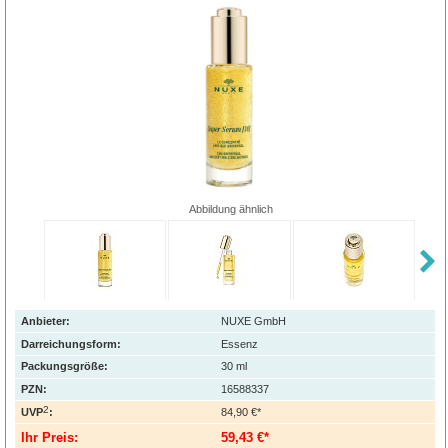
Abbildung ähnlich
Anbieter:
NUXE GmbH
Darreichungsform:
Essenz
Packungsgröße:
30
ml
PZN
:
16588337
2
UVP
:
84,90 €*
Ihr Preis:
59,43 €*