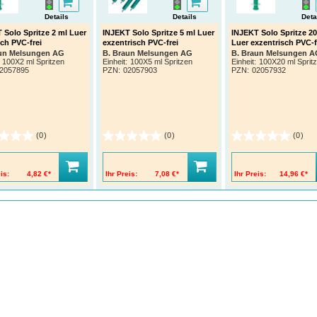
Details
Details
Deta
 Solo Spritze 2 ml Luer
INJEKT Solo Spritze 5 ml Luer
INJEKT Solo Spritze 20
sch PVC-frei
exzentrisch PVC-frei
Luer exzentrisch PVC-f
aun Melsungen AG
B. Braun Melsungen AG
B. Braun Melsungen A
100X2 ml Spritzen
Einheit:
100X5 ml Spritzen
Einheit:
100X20 ml Sprit
2057895
PZN
:
02057903
PZN
:
02057932
(0)
(0)
(0)
is:
4,82 €*
Ihr Preis:
7,08 €*
Ihr Preis:
14,96 €*