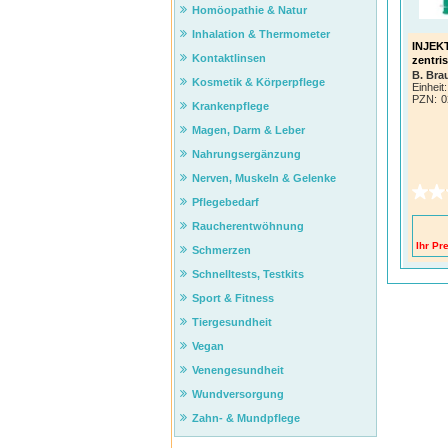
Homöopathie & Natur
Inhalation & Thermometer
INJEKT
Kontaktlinsen
zentri
B. Br
Kosmetik & Körperpflege
Einheit:
PZN
:
0
Krankenpflege
Magen, Darm & Leber
Nahrungsergänzung
Nerven, Muskeln & Gelenke
Pflegebedarf
Raucherentwöhnung
Ihr Pre
Schmerzen
Schnelltests, Testkits
Sport & Fitness
Tiergesundheit
Vegan
Venengesundheit
Wundversorgung
Zahn- & Mundpflege