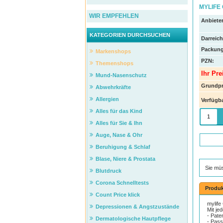
MYLIFE 
WIR EMPFEHLEN
Anbieter
KATEGORIEN DURCHSUCHEN
Darreic
Packung
Markenshops
PZN
:
Themenshops
Ihr Pre
Mund-Nasenschutz
Grundpr
Abwehrkräfte
Allergien
Verfügba
Alles für das Kind
Alles für Sie & Ihn
Auge, Nase & Ohr
Beruhigung & Schlaf
Blase, Niere & Prostata
Sie mü
Blutdruck
Corona Schnelltests
Produk
Count Price klick
mylife
Depressionen & Angstzustände
Mit je
- Pate
Dermatologische Hautpflege
- Pass