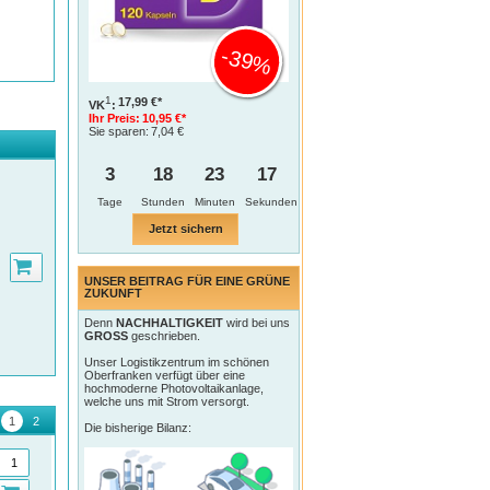
-39%
1
17,99 €*
VK
:
Ihr Preis:
10,95 €*
Sie sparen:
7,04 €
3
18
23
17
Tage
Jetzt sichern
UNSER BEITRAG FÜR EINE GRÜNE
ZUKUNFT
Denn
NACHHALTIGKEIT
wird bei uns
GROSS
geschrieben.
Unser Logistikzentrum im schönen
Oberfranken verfügt über eine
hochmoderne Photovoltaikanlage,
welche uns mit Strom versorgt.
Die bisherige Bilanz: