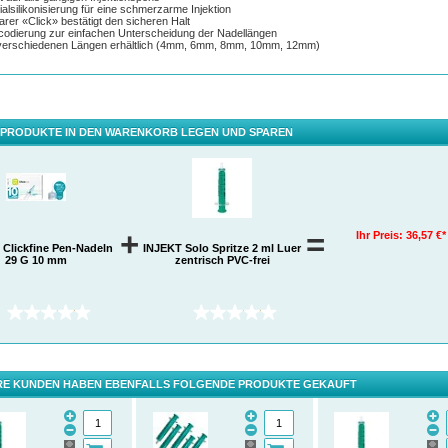
ialsilikonisierung für eine schmerzarme Injektion
arer «Click» bestätigt den sicheren Halt
codierung zur einfachen Unterscheidung der Nadellängen
 verschiedenen Längen erhältlich (4mm, 6mm, 8mm, 10mm, 12mm)
 PRODUKTE IN DEN WARENKORB LEGEN UND SPAREN
+
=
Ihr Preis:
36,57 €*
Clickfine Pen-Nadeln
INJEKT Solo Spritze 2 ml Luer
29 G 10 mm
zentrisch PVC-frei
(0)
(0)
E KUNDEN HABEN EBENFALLS FOLGENDE PRODUKTE GEKAUFT