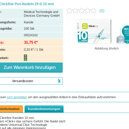
Clickfine Pen-Nadeln 29 G 10 mm
(0)
:
Medical Technologie and
Devices Germany GmbH
hungsform:
Kanüle
sgröße:
100
Stk
05524162
is:
31,75 €*
Abbildung ähnlich
eis:
0,32 €* / 1 Stk
rkeit:
Zum Warenkorb hinzufügen
Versandkosten
ssen
sich anmelden
um den ausgewählten Artikel in eine Einkaufsliste aufzunehmen.
tinformation
Kundenbewertungen
 Clickfine Kanülen 10 mm
dem «Click» das sichere Gefühl: Die Nadel sitzt!
ntierte Universal Click Technologie
t auf alle gängigen Injektionspens