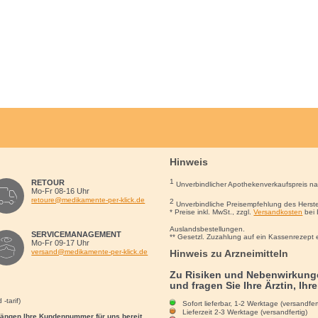
Hinweis
1
RETOUR
Unverbindlicher Apothekenverkaufspreis n
Mo-Fr 08-16 Uhr
retoure@medikamente-per-klick.de
2
Unverbindliche Preisempfehlung des Herste
* Preise inkl. MwSt., zzgl.
Versandkosten
bei 
Auslandsbestellungen.
SERVICEMANAGEMENT
** Gesetzl. Zuzahlung auf ein Kassenrezept 
Mo-Fr 09-17 Uhr
Hinweis zu Arzneimitteln
versand@medikamente-per-klick.de
Zu Risiken und Nebenwirkunge
und fragen Sie Ihre Ärztin, Ihr
-tarif)
Sofort lieferbar, 1-2 Werktage (versandfert
Lieferzeit 2-3 Werktage (versandfertig)
rgängen Ihre Kundennummer für uns bereit.