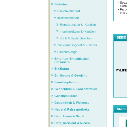
- Spez
Diabetes
- Hörb
- Farb
Diabetikerbedarf
- In 5
Injektionsbedarf
Einmalspritzen & -Kanülen
Insulininjektion & -Kanülen
BEIDE
Kühl- & Systemtaschen
Zuckermessgerät & Zubehör
Diabetes/Auge
Entgiften-Entschlacken-
Entsäuern
Erkältung
MYLIFE 
Ernährung & Gewicht
Familienplanung
Gedächtnis & Konzentration
Geschenkideen
Gesundheit & Wellness
ANDER
Haus- & Reiseapotheke
Haut, Haare & Nägel
Herz, Kreislauf & Nieren