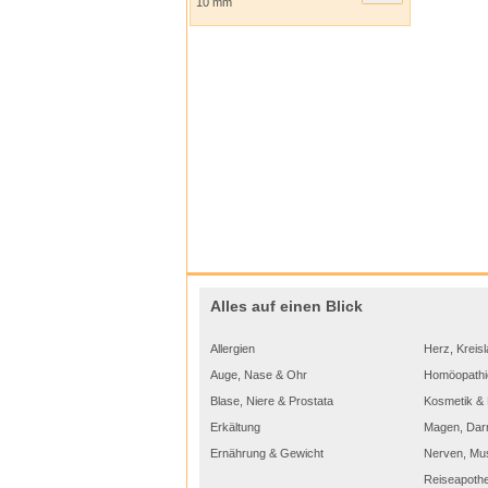
10 mm
Alles auf einen Blick
Allergien
Herz, Kreisl
Auge, Nase & Ohr
Homöopathi
Blase, Niere & Prostata
Kosmetik & 
Erkältung
Magen, Dar
Ernährung & Gewicht
Nerven, Mu
Reiseapoth