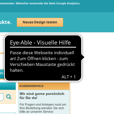
 verwenden. Weiterhin verwendet die Seite Google Analytics.
ukte.
Neues Design testen
Neuanmeldung
Anmelden
0
Artikel
0,00 €
PS
WECHSELWIRKUNGSCHECK
KUNDENSERVICE
Wir sind gerne persönlich
für Sie da!
Für Fragen und Anliegen rund um
Ihre Bestellung wenden Sie sich
bitte an unseren Service: