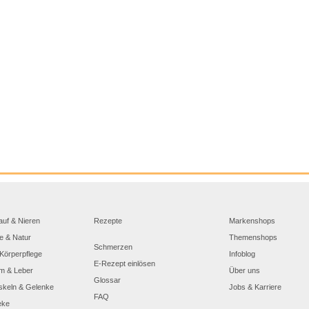
auf & Nieren
Rezepte
Markenshops
e & Natur
Themenshops
Schmerzen
Körperpflege
Infoblog
E-Rezept einlösen
m & Leber
Über uns
Glossar
skeln & Gelenke
Jobs & Karriere
FAQ
eke