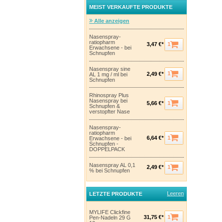
MEIST VERKAUFTE PRODUKTE
Alle anzeigen
Nasenspray-
ratiopharm
1
3,47 €*
Erwachsene - bei
Schnupfen
Nasenspray sine
1
2,49 €*
AL 1 mg / ml bei
Schnupfen
Rhinospray Plus
Nasenspray bei
1
5,66 €*
Schnupfen &
verstopfter Nase
Nasenspray-
ratiopharm
1
6,64 €*
Erwachsene - bei
Schnupfen -
DOPPELPACK
Nasenspray AL 0,1
1
2,49 €*
% bei Schnupfen
Leeren
LETZTE PRODUKTE
MYLIFE Clickfine
1
31,75 €*
Pen-Nadeln 29 G