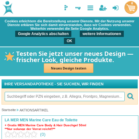
0
Cookies erleichtern die Bereitstellung unserer Dienste. Mit der Nutzung unserer
Dienste erklären Sie sich damit einverstanden, dass wir Cookies verwenden.
Weiterhin verwendet die Seite Google Analytics.
Google Analytics abschalten
weitere Informationen
OK
Testen Sie jetzt unser neues Design —
frischer Look, gleiche Produkte.
Neues Design testen
IHRE VERSANDAPOTHEKE - SIE SUCHEN, WIR FINDEN
Startseite
AKTIONSARTIKEL
LA MER MEN Marine Care Eau de Toilette
+ Gratis MEN Marine Care Body & Hair Duschgel 50ml
**Nur solange der Vorrat reicht!!**
(0)