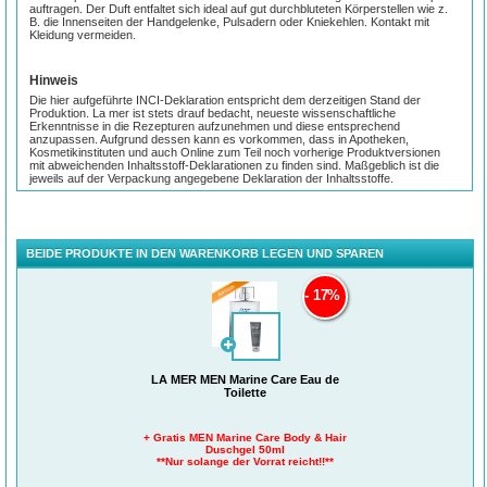
auftragen. Der Duft entfaltet sich ideal auf gut durchbluteten Körperstellen wie z.
B. die Innenseiten der Handgelenke, Pulsadern oder Kniekehlen. Kontakt mit
Kleidung vermeiden.
Hinweis
Die hier aufgeführte INCI-Deklaration entspricht dem derzeitigen Stand der
Produktion. La mer ist stets drauf bedacht, neueste wissenschaftliche
Erkenntnisse in die Rezepturen aufzunehmen und diese entsprechend
anzupassen. Aufgrund dessen kann es vorkommen, dass in Apotheken,
Kosmetikinstituten und auch Online zum Teil noch vorherige Produktversionen
mit abweichenden Inhaltsstoff-Deklarationen zu finden sind. Maßgeblich ist die
jeweils auf der Verpackung angegebene Deklaration der Inhaltsstoffe.
Frei von Silikonen, Parabenen, Paraffinen, PEGs und Mikroplastik
INCIs
BEIDE PRODUKTE IN DEN WARENKORB LEGEN UND SPAREN
ALCOHOL DENAT., AQUA (WATER), PARFUM (FRAGRANCE),
TETRAMETHYL ACETYLOCTAHYDRONAPHTHALENES, GLYCERIN,
17%
HEXAMETHYLINDENOPYRAN, MARIS LIMUS (SEA SILT) EXTRACT,
COUMARIN, LIMONENE, CITRUS AURANTIUM PEEL OIL, CITRUS LIMON
PEEL OIL, HYDROXYCITRONELLAL, ALPHA-ISOMETHYL IONONE, VANILLIN,
LINALYL ACETATE, PINENE, LINALOOL, ROSE KETONES, EUGENOL,
CINNAMAL, CITRAL, MENTHOL, ALPHA-TERPINENE.
LA MER MEN Marine Care Eau de
Toilette
+ Gratis MEN Marine Care Body & Hair
Duschgel 50ml
**Nur solange der Vorrat reicht!!**