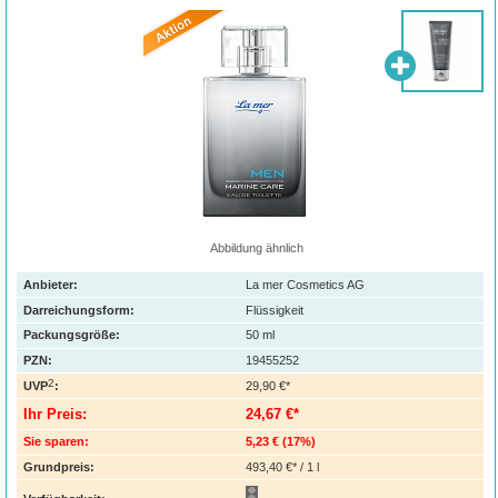
Abbildung ähnlich
Anbieter:
La mer Cosmetics AG
Darreichungsform:
Flüssigkeit
Packungsgröße:
50
ml
PZN
:
19455252
2
UVP
:
29,90 €*
Ihr Preis:
24,67 €*
Sie sparen:
5,23 €
(
17%
)
Grundpreis:
493,40 €* / 1 l