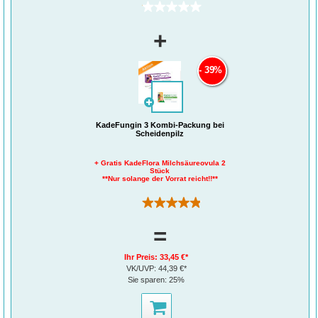
(0)
+
39%
KadeFungin 3 Kombi-Packung bei
Scheidenpilz
+ Gratis KadeFlora Milchsäureovula 2
Stück
**Nur solange der Vorrat reicht!!**
(110)
=
Ihr Preis:
33,45 €*
VK/UVP:
44,39 €*
Sie sparen:
25%