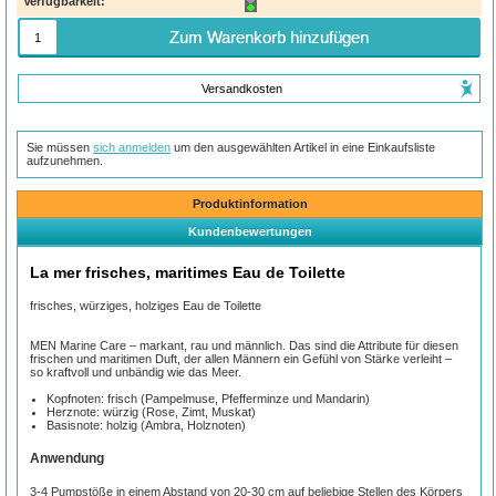
Verfügbarkeit:
Zum Warenkorb hinzufügen
Versandkosten
Sie müssen
sich anmelden
um den ausgewählten Artikel in eine Einkaufsliste
aufzunehmen.
Produktinformation
Kundenbewertungen
La mer frisches, maritimes Eau de Toilette
frisches, würziges, holziges Eau de Toilette
MEN Marine Care – markant, rau und männlich. Das sind die Attribute für diesen
frischen und maritimen Duft, der allen Männern ein Gefühl von Stärke verleiht –
so kraftvoll und unbändig wie das Meer.
Kopfnoten: frisch (Pampelmuse, Pfefferminze und Mandarin)
Herznote: würzig (Rose, Zimt, Muskat)
Basisnote: holzig (Ambra, Holznoten)
Anwendung
3-4 Pumpstöße in einem Abstand von 20-30 cm auf beliebige Stellen des Körpers