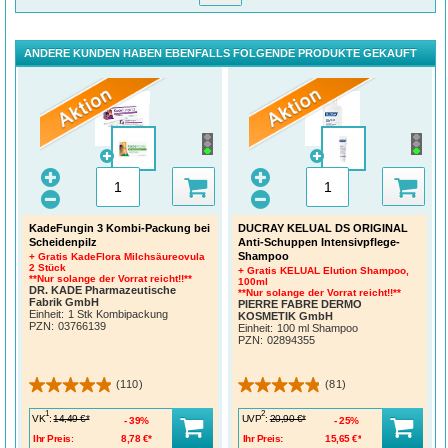
ANDERE KUNDEN HABEN EBENFALLS FOLGENDE PRODUKTE GEKAUFT
KadeFungin 3 Kombi-Packung bei
DUCRAY KELUAL DS ORIGINAL
Scheidenpilz
Anti-Schuppen Intensivpflege-
Shampoo
+ Gratis KadeFlora Milchsäureovula
2 Stück
+ Gratis KELUAL Elution Shampoo,
**Nur solange der Vorrat reicht!!**
100ml
DR. KADE Pharmazeutische
**Nur solange der Vorrat reicht!!**
Fabrik GmbH
PIERRE FABRE DERMO
Einheit:
1 Stk Kombipackung
KOSMETIK GmbH
PZN
:
03766139
Einheit:
100 ml Shampoo
PZN
:
02894355
(110)
(81)
1
2
VK
:
UVP
:
14,49 €*
20,90 €*
39%
25%
Ihr Preis:
8,78 €*
Ihr Preis:
15,65 €*