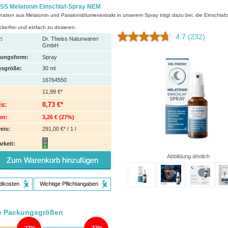
SS Melatonin Einschlaf-Spray NEM
ation aus Melatonin und Passionsblumenextrakt in unserem Spray trägt dazu bei, die Einschlafz
kerfrei und einfach zu dosieren.
4.7
(232)
:
Dr. Theiss Naturwaren
GmbH
hungsform:
Spray
sgröße:
30
ml
16764550
11,99 €*
is:
8,73 €*
en:
3,26 €
(
27%
)
eis:
291,00 €* / 1 l
rkeit:
Abbildung ähnlich
Zum Warenkorb hinzufügen
dkosten
Wichtige Pflichtangaben
e Packungsgrößen