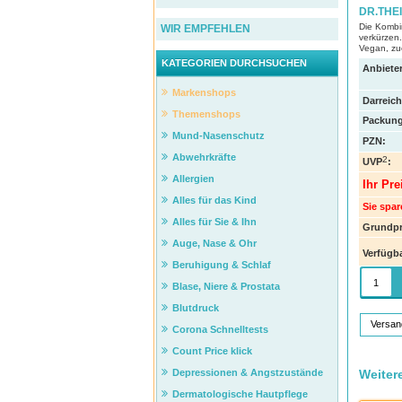
DR.THEI
Die Kombin
WIR EMPFEHLEN
verkürzen.
Vegan, zuc
KATEGORIEN DURCHSUCHEN
Anbieter
Markenshops
Darreic
Themenshops
Packung
Mund-Nasenschutz
PZN
:
Abwehrkräfte
2
UVP
:
Allergien
Ihr Pre
Alles für das Kind
Sie spar
Alles für Sie & Ihn
Grundpr
Auge, Nase & Ohr
Verfügba
Beruhigung & Schlaf
Blase, Niere & Prostata
Blutdruck
Versan
Corona Schnelltests
Count Price klick
Weiter
Depressionen & Angstzustände
Dermatologische Hautpflege