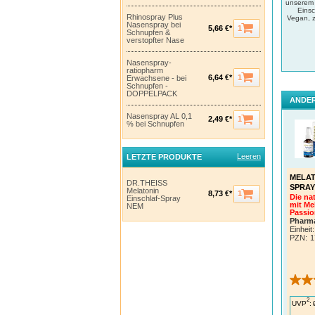
unserem 
Einsc
Rhinospray Plus
Vegan, z
Nasenspray bei
1
5,66 €*
Schnupfen &
verstopfter Nase
Nasenspray-
ratiopharm
1
6,64 €*
Erwachsene - bei
Schnupfen -
DOPPELPACK
ANDER
Nasenspray AL 0,1
1
2,49 €*
% bei Schnupfen
Leeren
LETZTE PRODUKTE
MELAT
DR.THEISS
SPRAY
Melatonin
1
8,73 €*
Die nat
Einschlaf-Spray
mit Me
NEM
Passi
Pharm
Einheit:
PZN
:
1
2
UVP
: