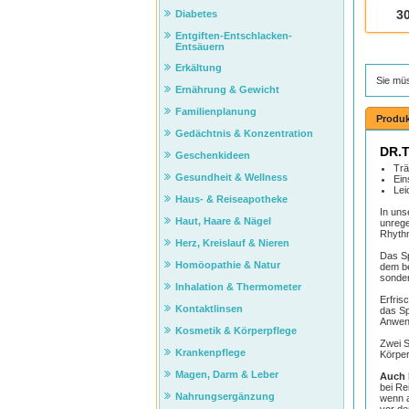
Diabetes
3
Entgiften-Entschlacken-
Entsäuern
Erkältung
Sie mü
Ernährung & Gewicht
Familienplanung
Produk
Gedächtnis & Konzentration
DR.T
Geschenkideen
Trä
Gesundheit & Wellness
Ein
Lei
Haus- & Reiseapotheke
In uns
Haut, Haare & Nägel
unrege
Rhythm
Herz, Kreislauf & Nieren
Das Sp
Homöopathie & Natur
dem be
sonder
Inhalation & Thermometer
Erfris
Kontaktlinsen
das Sp
Anwend
Kosmetik & Körperpflege
Zwei S
Krankenpflege
Körper
Magen, Darm & Leber
Auch 
bei Re
Nahrungsergänzung
wenn a