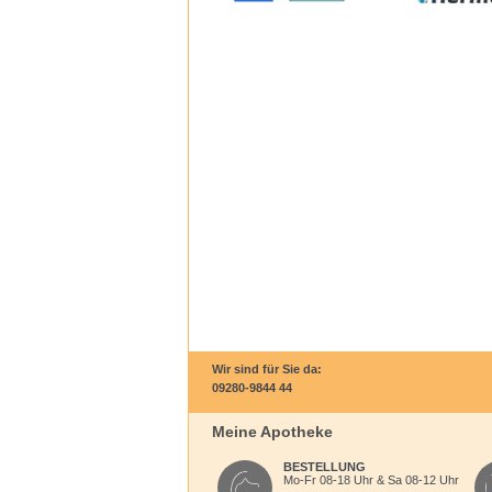
Wir sind für Sie da:
09280-9844 44
Meine Apotheke
BESTELLUNG
Mo-Fr 08-18 Uhr & Sa 08-12 Uhr