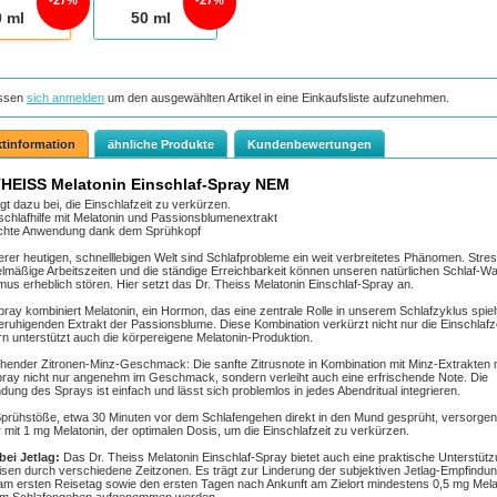
27%
27%
0
ml
50
ml
ssen
sich anmelden
um den ausgewählten Artikel in eine Einkaufsliste aufzunehmen.
tinformation
ähnliche Produkte
Kundenbewertungen
HEISS Melatonin Einschlaf-Spray NEM
gt dazu bei, die Einschlafzeit zu verkürzen.
schlafhilfe mit Melatonin und Passionsblumenextrakt
chte Anwendung dank dem Sprühkopf
erer heutigen, schnelllebigen Welt sind Schlafprobleme ein weit verbreitetes Phänomen. Stres
lmäßige Arbeitszeiten und die ständige Erreichbarkeit können unseren natürlichen Schlaf-W
us erheblich stören. Hier setzt das Dr. Theiss Melatonin Einschlaf-Spray an.
ray kombiniert Melatonin, ein Hormon, das eine zentrale Rolle in unserem Schlafzyklus spielt
ruhigenden Extrakt der Passionsblume. Diese Kombination verkürzt nicht nur die Einschlafze
n unterstützt auch die körpereigene Melatonin-Produktion.
chender Zitronen-Minz-Geschmack: Die sanfte Zitrusnote in Kombination mit Minz-Extrakten
ray nicht nur angenehm im Geschmack, sondern verleiht auch eine erfrischende Note. Die
ung des Sprays ist einfach und lässt sich problemlos in jedes Abendritual integrieren.
prühstöße, etwa 30 Minuten vor dem Schlafengehen direkt in den Mund gesprüht, versorgen
 mit 1 mg Melatonin, der optimalen Dosis, um die Einschlafzeit zu verkürzen.
bei Jetlag:
Das Dr. Theiss Melatonin Einschlaf-Spray bietet auch eine praktische Unterstüt
isen durch verschiedene Zeitzonen. Es trägt zur Linderung der subjektiven Jetlag-Empfindun
m ersten Reisetag sowie den ersten Tagen nach Ankunft am Zielort mindestens 0,5 mg Mela