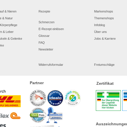
auf & Nieren
Rezepte
Markenshops
e & Natur
Themenshops
Schmerzen
Körperpflege
Infoblog
E-Rezept einlösen
m & Leber
Über uns
Glossar
skeln & Gelenke
Jobs & Karriere
FAQ
eke
Newsletter
Widerrufsformular
Freiumschläge
Partner
Zertifikat
Auszeichnunge