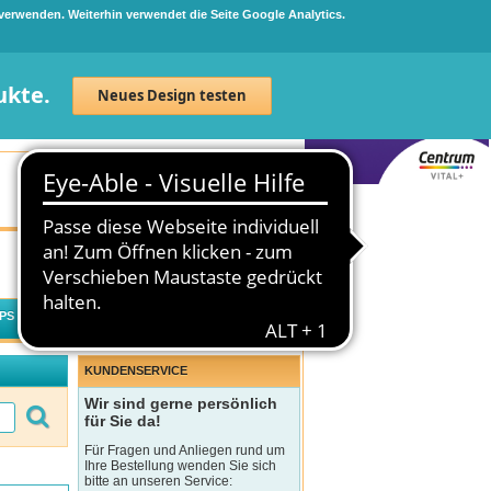
 verwenden. Weiterhin verwendet die Seite Google Analytics.
ukte.
Neues Design testen
Neuanmeldung
Anmelden
0
Artikel
0,00 €
PS
WECHSELWIRKUNGSCHECK
KUNDENSERVICE
Wir sind gerne persönlich
für Sie da!
Für Fragen und Anliegen rund um
Ihre Bestellung wenden Sie sich
bitte an unseren Service: