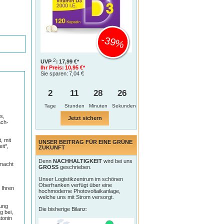
-39%
2
UVP
:
17,99 €*
Ihr Preis:
10,95 €*
Sie sparen:
7,04 €
2
11
28
25
Tage
s,
Jetzt sichern
ach-
, mit
UNSER BEITRAG FÜR EINE GRÜNE
it*,
ZUKUNFT
Denn
NACHHALTIGKEIT
wird bei uns
 macht
GROSS
geschrieben.
Unser Logistikzentrum im schönen
Oberfranken verfügt über eine
 Ihren
hochmoderne Photovoltaikanlage,
welche uns mit Strom versorgt.
zung
Die bisherige Bilanz:
g bei,
tonin