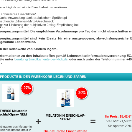
em Schlafengehen aufgenommen werden.
nin trägt dazu bei, die Einschlafzeit zu verkürzen.
 schnelleres Einschlafen*
fache Anwendung dank praktischem Sprühkopf
rischender Zitronen-Minz-Geschmack
gt zur Linderung der subjektiven Jetlag-Empfindung bei
 Melatonin und Passionsblumenextrakt
ergänzungsmittel. Die empfohlene Verzehrmenge pro Tag darf nicht überschritten w
ndung:
ergänzungsmittel sind kein Ersatz für eine ausgewogene, abwechslungsreiche 
 gesunde Lebensweise.
hstöße ca. 30 Minuten vor dem Schlafengehen direkt in den Mund sprühen (2 Sprühstöße =
nin). Die positive Wirkung stellt sich ein, wenn kurz vor dem Schlafengehen 1 mg Melatonin
b der Reichweite von Kindern lagern.
nommen wird.
Informationen zu den Inhaltsstoffen gemäß Lebensmittelinformationsverordnung EG/
tlag:
1 Sprühstoß vor dem Schlafengehen direkt in den Mund sprühen. Die positive Wirkung s
 Sie unter
beratung@medikamente-per-klick.de
, oder auch unter der Telefonnummer
+49
in, wenn am ersten Reisetag kurz vor dem Schlafengehen sowie an den ersten Tagen nach A
0
.
lort mindestens 0,5 mg Melatonin (=1 Sprühstoß) aufgenommen wird. Bitte halten Sie den
opf mithilfe der Verschlusskappe nach Anwendung verschlossen, um Verunreinigungen und 
cknen zu verhindern.
 PRODUKTE IN DEN WARENKORB LEGEN UND SPAREN
ise:
ei übermäßigem Verzehr abführend wirken. Schwangeren, Stillenden, bei Langzeiteinnahme
27%
rsonen, die Medikamente einnehmen, empfehlen wir vor dem Verzehr die Rücksprache mit 
Einnahme nur vor dem Schlafengehen und nicht vor dem Bedienen von Maschinen oder dem
30%
hren. Nicht zusammen mit Alkohol einnehmen.
um Verzehr durch Erwachsene bestimmt.
THEISS Melatonin
schlaf-Spray NEM
MELATONIN EINSCHLAF-
Ihr Preis:
15,42 €*
+
=
SPRAY
VK/UVP:
21,59 €*
Sie sparen:
29%
bination aus Melatonin
ssionsblumenextrakt in
Die natürliche Einschlafhilfe