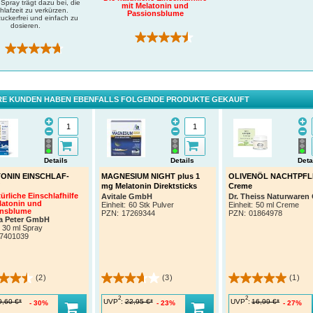
Spray trägt dazu bei, die
mit Melatonin und
hlafzeit zu verkürzen.
Passionsblume
uckerfrei und einfach zu
dosieren.
(2)
(232)
E KUNDEN HABEN EBENFALLS FOLGENDE PRODUKTE GEKAUFT
Details
Details
Deta
ONIN EINSCHLAF-
MAGNESIUM NIGHT plus 1
OLIVENÖL NACHTPF
mg Melatonin Direktsticks
Creme
ürliche Einschlafhilfe
Avitale GmbH
Dr. Theiss Naturware
latonin und
Einheit:
60 Stk Pulver
Einheit:
50 ml Creme
onsblume
PZN
:
17269344
PZN
:
01864978
a Peter GmbH
30 ml Spray
7401039
(2)
(3)
(1)
2
2
UVP
:
UVP
:
9,60 €*
22,95 €*
16,99 €*
30%
23%
27%