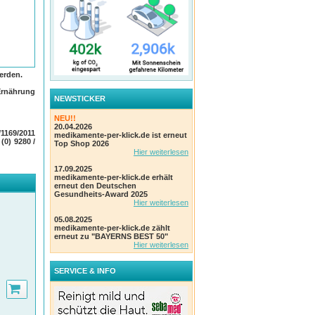
erden.
Ernährung
NEWSTICKER
 1 mg
NEU!!
20.04.2026
1169/2011
medikamente-per-klick.de ist erneut
tellt
 (0) 9280 /
Top Shop 2026
nkunft
Hier weiterlesen
ein
17.09.2025
medikamente-per-klick.de erhält
erneut den Deutschen
Gesundheits-Award 2025
Hier weiterlesen
 sowie
dem
05.08.2025
medikamente-per-klick.de zählt
erneut zu "BAYERNS BEST 50"
Hier weiterlesen
SERVICE & INFO