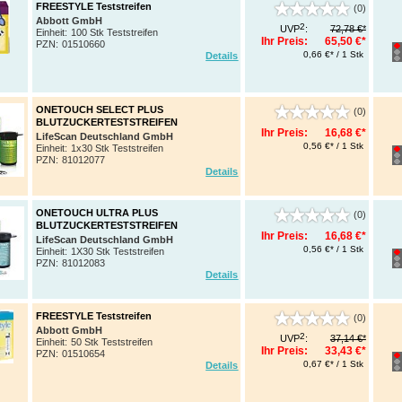
FREESTYLE Teststreifen
(0)
Abbott GmbH
2
UVP
:
72,78 €*
Einheit:
100 Stk Teststreifen
Ihr Preis:
65,50 €*
PZN
:
01510660
0,66 €* / 1 Stk
Details
ONETOUCH SELECT PLUS
(0)
BLUTZUCKERTESTSTREIFEN
Ihr Preis:
16,68 €*
LifeScan Deutschland GmbH
0,56 €* / 1 Stk
Einheit:
1x30 Stk Teststreifen
PZN
:
81012077
Details
ONETOUCH ULTRA PLUS
(0)
BLUTZUCKERTESTSTREIFEN
Ihr Preis:
16,68 €*
LifeScan Deutschland GmbH
0,56 €* / 1 Stk
Einheit:
1X30 Stk Teststreifen
PZN
:
81012083
Details
FREESTYLE Teststreifen
(0)
Abbott GmbH
2
UVP
:
37,14 €*
Einheit:
50 Stk Teststreifen
Ihr Preis:
33,43 €*
PZN
:
01510654
0,67 €* / 1 Stk
Details