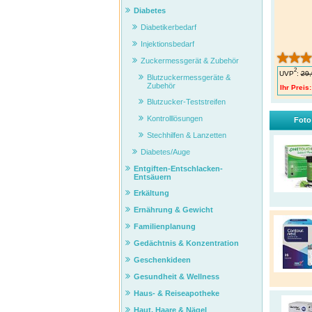
Diabetes
Diabetikerbedarf
Injektionsbedarf
Zuckermessgerät & Zubehör
2
UVP
:
29,
Blutzuckermessgeräte &
Zubehör
Ihr Preis:
Blutzucker-Teststreifen
Kontrolllösungen
Foto
Stechhilfen & Lanzetten
Diabetes/Auge
Entgiften-Entschlacken-
Entsäuern
Erkältung
Ernährung & Gewicht
Familienplanung
Gedächtnis & Konzentration
Geschenkideen
Gesundheit & Wellness
Haus- & Reiseapotheke
Haut, Haare & Nägel