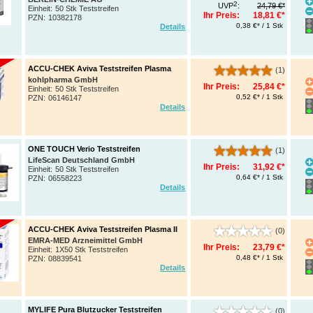
2
UVP
:
24,79 €*
Einheit:
50 Stk Teststreifen
Ihr Preis:
18,81 €*
PZN
:
10382178
0,38 €* / 1 Stk
Details
ACCU-CHEK Aviva Teststreifen Plasma
(1)
kohlpharma GmbH
Ihr Preis:
25,84 €*
Einheit:
50 Stk Teststreifen
0,52 €* / 1 Stk
PZN
:
06146147
Details
ONE TOUCH Verio Teststreifen
(1)
LifeScan Deutschland GmbH
Ihr Preis:
31,92 €*
Einheit:
50 Stk Teststreifen
0,64 €* / 1 Stk
PZN
:
06558223
Details
ACCU-CHEK Aviva Teststreifen Plasma II
(0)
EMRA-MED Arzneimittel GmbH
Ihr Preis:
23,79 €*
Einheit:
1X50 Stk Teststreifen
0,48 €* / 1 Stk
PZN
:
08839541
Details
MYLIFE Pura Blutzucker Teststreifen
(0)