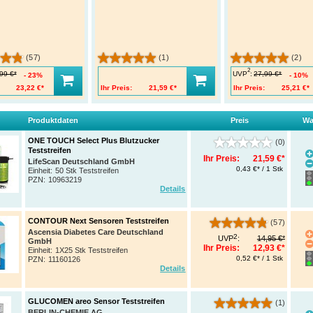
(57)
(1)
(2)
2
UVP
:
99 €*
27,99 €*
23%
10%
23,22 €*
Ihr Preis:
21,59 €*
Ihr Preis:
25,21 €*
Produktdaten
Preis
Wa
ONE TOUCH Select Plus Blutzucker
(0)
Teststreifen
Ihr Preis:
21,59 €*
LifeScan Deutschland GmbH
0,43 €* / 1 Stk
Einheit:
50 Stk Teststreifen
PZN
:
10963219
Details
CONTOUR Next Sensoren Teststreifen
(57)
Ascensia Diabetes Care Deutschland
2
UVP
:
14,95 €*
GmbH
Ihr Preis:
12,93 €*
Einheit:
1X25 Stk Teststreifen
0,52 €* / 1 Stk
PZN
:
11160126
Details
GLUCOMEN areo Sensor Teststreifen
(1)
BERLIN-CHEMIE AG