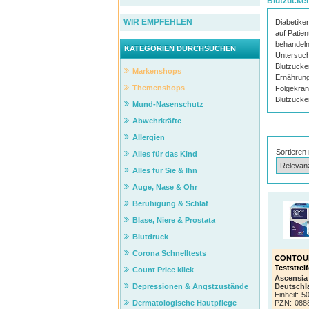
Blutzucker
WIR EMPFEHLEN
Diabetike
auf Patien
behandeln
KATEGORIEN DURCHSUCHEN
Untersuch
Blutzucke
Markenshops
Ernährung
Themenshops
Folgekran
Blutzucker
Mund-Nasenschutz
Abwehrkräfte
Allergien
Sortieren
Alles für das Kind
Alles für Sie & Ihn
Auge, Nase & Ohr
Beruhigung & Schlaf
Blase, Niere & Prostata
Blutdruck
Corona Schnelltests
CONTOUR
Teststrei
Count Price klick
Ascensia
Deutsch
Depressionen & Angstzustände
Einheit:
50
PZN
:
088
Dermatologische Hautpflege