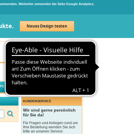
 verwenden. Weiterhin verwendet die Seite Google Analytics.
ukte.
Neues Design testen
Neuanmeldung
Anmelden
0
Artikel
0,00 €
PS
WECHSELWIRKUNGSCHECK
KUNDENSERVICE
Wir sind gerne persönlich
für Sie da!
Für Fragen und Anliegen rund um
Ihre Bestellung wenden Sie sich
bitte an unseren Service: