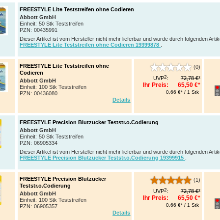
FREESTYLE Lite Teststreifen ohne Codieren
Abbott GmbH
Einheit:
50 Stk Teststreifen
PZN
:
00435991
Dieser Artikel ist vom Hersteller nicht mehr lieferbar und wurde durch folgenden Artik
FREESTYLE Lite Teststreifen ohne Codieren 19399878
.
FREESTYLE Lite Teststreifen ohne
(0)
Codieren
2
UVP
:
72,78 €*
Abbott GmbH
Ihr Preis:
65,50 €*
Einheit:
100 Stk Teststreifen
0,66 €* / 1 Stk
PZN
:
00436080
Details
FREESTYLE Precision Blutzucker Teststr.o.Codierung
Abbott GmbH
Einheit:
50 Stk Teststreifen
PZN
:
06905334
Dieser Artikel ist vom Hersteller nicht mehr lieferbar und wurde durch folgenden Artik
FREESTYLE Precision Blutzucker Teststr.o.Codierung 19399915
.
FREESTYLE Precision Blutzucker
(1)
Teststr.o.Codierung
2
UVP
:
72,78 €*
Abbott GmbH
Ihr Preis:
65,50 €*
Einheit:
100 Stk Teststreifen
0,66 €* / 1 Stk
PZN
:
06905357
Details