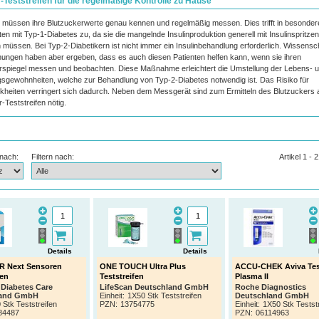
-Teststreifen für die regelmäßige Kontrolle zu Hause
r müssen ihre Blutzuckerwerte genau kennen und regelmäßig messen. Dies trifft in besond
ten mit Typ-1-Diabetes zu, da sie die mangelnde Insulinproduktion generell mit Insulinspritze
 müssen. Bei Typ-2-Diabetikern ist nicht immer ein Insulinbehandlung erforderlich. Wissensch
ungen haben aber ergeben, dass es auch diesen Patienten helfen kann, wenn sie ihren
rspiegel messen und beobachten. Diese Maßnahme erleichtert die Umstellung der Lebens- 
sgewohnheiten, welche zur Behandlung von Typ-2-Diabetes notwendig ist. Das Risiko für
kheiten verringert sich dadurch. Neben dem Messgerät sind zum Ermitteln des Blutzuckers
-Teststreifen nötig.
 nach:
Filtern nach:
Artikel 1 - 
Details
Details
 Next Sensoren
ONE TOUCH Ultra Plus
ACCU-CHEK Aviva Test
fen
Teststreifen
Plasma II
 Diabetes Care
LifeScan Deutschland GmbH
Roche Diagnostics
land GmbH
Einheit:
1X50 Stk Teststreifen
Deutschland GmbH
 Stk Teststreifen
PZN
:
13754775
Einheit:
1X50 Stk Testst
84487
PZN
:
06114963