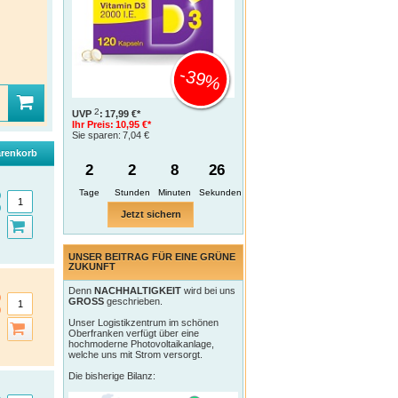
-39%
2
UVP
:
17,99 €*
Ihr Preis:
10,95 €*
Sie sparen:
7,04 €
renkorb
2
2
8
25
Tage
Jetzt sichern
UNSER BEITRAG FÜR EINE GRÜNE
ZUKUNFT
Denn
NACHHALTIGKEIT
wird bei uns
GROSS
geschrieben.
Unser Logistikzentrum im schönen
Oberfranken verfügt über eine
hochmoderne Photovoltaikanlage,
welche uns mit Strom versorgt.
Die bisherige Bilanz: