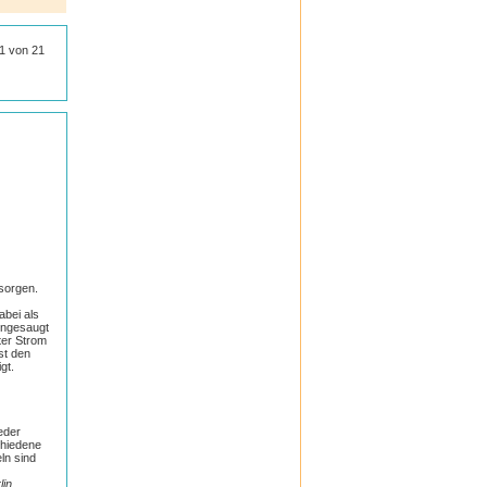
Ferrotone
Formoline
Formoline L112
21 von 21
frei
Frontline
Formigran
GeloMyrtol forte
Granu Fink
Grippostad C
Hansaplast
Hansepharm Powereiweiss
Hautfit
H & S
Iberogast
Klimaktoplant
Klosterfrau
Kneipp
Kytta
tsorgen.
La Roche-Posay
Layenberger
abei als
Lemon Pharma
eingesaugt
ter Strom
Lierac
st den
Loceryl
gt.
Louis Widmer
Medipharma Cosmetics
Meditonsin
Miradent
eder
Mucosolvan
chiedene
Nasic
eln sind
Neo Angin
Nicorette
lin