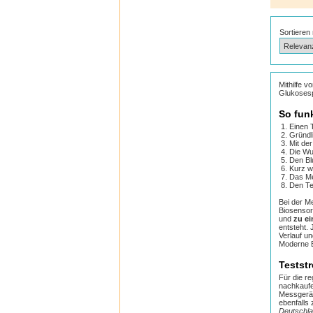
Sortieren
Mithilfe 
Glukosesp
So fun
Einen 
Gründl
Mit de
Die Wu
Den Bl
Kurz w
Das Me
Den Te
Bei der Me
Biosensor
und
zu ei
entsteht.
Verlauf u
Moderne B
Testst
Für die r
nachkaufe
Messgerät
ebenfalls
Deutschla