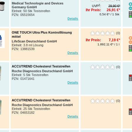
Medical Technologie and Devices
2
UVP
:
29,90 €*
Germany GmbH
Ihr Preis:
26,91 €*
Einheit:
50 Stk Teststreifen
0,54 €* / 1 Stk
PZN
:
05515654
Details
ONE TOUCH Ultra Plus Kontrolllösung
(0)
mittel
Ihr Preis:
7,19 €*
LifeScan Deutschland GmbH
1.892,11 €* / 1 l
Einheit:
3.8 ml Lösung
PZN
:
13881539
Details
ACCUTREND Cholesterol Teststreifen
(0)
Roche Diagnostics Deutschland GmbH
Einheit:
5 Stk Teststreifen
PZN
:
01471641
Details
ACCUTREND Cholesterol Teststreifen
(0)
Roche Diagnostics Deutschland GmbH
Einheit:
25 Stk Teststreifen
PZN
:
04653182
Details