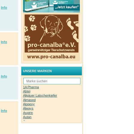
Info
Info
UNSERE MARKEN
Info
1A Pharma
Abtei
Allgäuer Latschenkiefer
Almased
Alopexy
Always
Info
Aspirin
Autan
Avene
Bachblüten-Orginal
Bepanthen