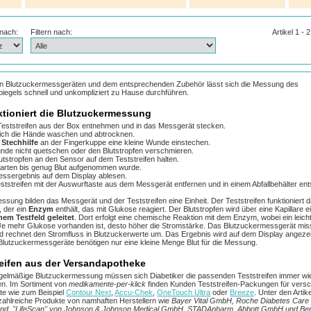
 nach:
Filtern nach:
Artikel 1 - 
von Blutzuckermessgeräten und dem entsprechenden Zubehör lässt sich die Messung des
iegels schnell und unkompliziert zu Hause durchführen.
ktioniert die Blutzuckermessung
Teststreifen aus der Box entnehmen und in das Messgerät stecken.
ich die Hände waschen und abtrocknen.
r
Stechhilfe
an der Fingerkuppe eine kleine Wunde einstechen.
nde nicht quetschen oder den Blutstropfen verschmieren.
utstropfen an den Sensor auf dem Teststreifen halten.
arten bis genug Blut aufgenommen wurde.
ssergebnis auf dem Display ablesen.
ststreifen mit der Auswurftaste aus dem Messgerät entfernen und in einem Abfallbehälter en
ssung bilden das Messgerät und der Teststreifen eine Einheit. Der Teststreifen funktioniert d
, der ein
Enzym
enthält, das mit Glukose reagiert. Der Blutstropfen wird über eine Kapillare 
nem Testfeld geleitet
. Dort erfolgt eine chemische Reaktion mit dem Enzym, wobei ein leich
 Je mehr Glukose vorhanden ist, desto höher die Stromstärke. Das Blutzuckermessgerät mis
nd rechnet den Stromfluss in Blutzuckerwerte um. Das Ergebnis wird auf dem Display angezei
lutzuckermessgeräte benötigen nur eine kleine Menge Blut für die Messung.
reifen aus der Versandapotheke
egelmäßige Blutzuckermessung müssen sich Diabetiker die passenden Teststreifen immer wi
n. Im Sortiment von
medikamente-per-klick
finden Kunden Teststreifen-Packungen für vers
e wie zum Beispiel
Contour Next
,
Accu-Chek
,
OneTouch Ultra
oder
Breeze
. Unter den Artik
 zahlreiche Produkte von namhaften Herstellern wie
Bayer Vital GmbH, Roche Diabetes Care
nd, "LifeScan" von Johnson & Johnson Medical GmbH, STADApharm, Abbott GmbH und Ber