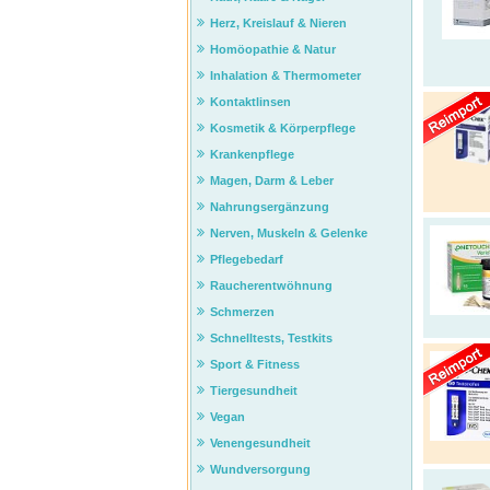
Herz, Kreislauf & Nieren
Homöopathie & Natur
Inhalation & Thermometer
Kontaktlinsen
Kosmetik & Körperpflege
Krankenpflege
Magen, Darm & Leber
Nahrungsergänzung
Nerven, Muskeln & Gelenke
Pflegebedarf
Raucherentwöhnung
Schmerzen
Schnelltests, Testkits
Sport & Fitness
Tiergesundheit
Vegan
Venengesundheit
Wundversorgung