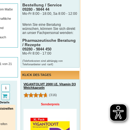
Bestellung / Service
09280 - 9844 44
erem Maße
Mo-Fr 8:00 - 18:00, Sa 8:00 - 12:00
n
aftliche
Wenn Sie eine Beratung
und
wünschen, können Sie sich direkt
an unser Fachpersonal wenden:
 auch
Pharmazeutische Beratung
/ Rezepte
09280 - 9844 450
Mo-Fr 8:00 - 17:00
(Telefonkosten sind abhängig von
21 von 21
Telefonanbieter und -tarif)
KLICK DES TAGES
VIGANTOLVIT 2000 I.E. Vitamin D3
Weichkapseln
(316)
Details
Sonderpreis
streifen
reifen