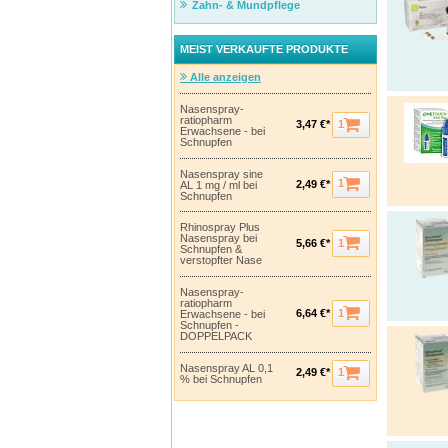
Zahn- & Mundpflege
MEIST VERKAUFTE PRODUKTE
Alle anzeigen
Nasenspray-
ratiopharm
1
3,47 €*
Erwachsene - bei
Schnupfen
Nasenspray sine
1
2,49 €*
AL 1 mg / ml bei
Schnupfen
Rhinospray Plus
Nasenspray bei
1
5,66 €*
Schnupfen &
verstopfter Nase
Nasenspray-
ratiopharm
1
6,64 €*
Erwachsene - bei
Schnupfen -
DOPPELPACK
Nasenspray AL 0,1
1
2,49 €*
% bei Schnupfen