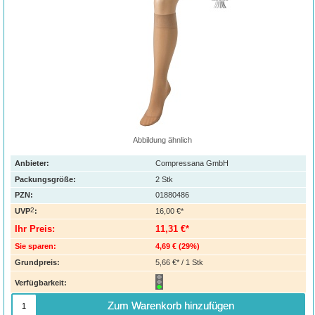
Abbildung ähnlich
Anbieter:
Compressana GmbH
Packungsgröße:
2
Stk
PZN
:
01880486
2
UVP
:
16,00 €*
Ihr Preis:
11,31 €*
Sie sparen:
4,69 €
(
29%
)
Grundpreis:
5,66 €* / 1 Stk
Verfügbarkeit:
Zum Warenkorb hinzufügen