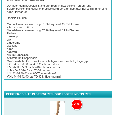
Der nach dem neuesten Stand der Technik gearbeitete Fersen- und
Spitzenbereich mit Maschenbremse sorgt bei sachgemäßer Behandlung für eine
hohe Haltbarkeit.
Denier: 140 den
Materialzusammensetzung: 78 % Polyamid, 22 % Elastan
<;br /> Denier: 140 den
Materialzusammensetzung: 78 % Polyamid, 22 % Elastan
Farben:
make-up
silk
cafecreme
diamant
fumo
schwarz
silk im Doppelpack
schwarz im Doppelpack
Größentabelle: Gr. Konfektion Schuhgrößen Gewicht/kg Figurtyp
I XS 34-36 36-38 ca. 43-52 schmal - klein
II S 36-38 37-39 ca. 50-60 schmal - normal
III M 40-42 39-40 ca. 57-66 normal
IV L 42-44 40-42 ca. 63-75 normal-groß
V XL 44-46 41-43 ca. 73-90 kräftig - normal
VI XXL 48-50/52 41-43 > 80 extra
BEIDE PRODUKTE IN DEN WARENKORB LEGEN UND SPAREN
29%