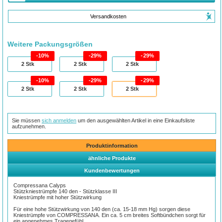
Versandkosten
Weitere Packungsgrößen
10%
29%
29%
2
Stk
2
Stk
2
Stk
10%
29%
29%
2
Stk
2
Stk
2
Stk
Sie müssen
sich anmelden
um den ausgewählten Artikel in eine Einkaufsliste
aufzunehmen.
Produktinformation
ähnliche Produkte
Kundenbewertungen
Compressana Calyps
Stützkniestrümpfe 140 den - Stützklasse III
Kniestrümpfe mit hoher Stützwirkung
Für eine hohe Stützwirkung von 140 den (ca. 15-18 mm Hg) sorgen diese
Kniestrümpfe von COMPRESSANA. Ein ca. 5 cm breites Softbündchen sorgt für
ein angenehmes Tragegefühl.