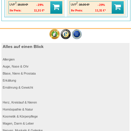
2
2
UVP
:
UVP
:
16,00 €*
16,00 €*
29%
29%
Ihr Preis:
11,31 €*
Ihr Preis:
11,31 €*
Alles auf einen Blick
Allergien
Auge, Nase & Ohr
Blase, Niere & Prostata
Erkältung
Ernährung & Gewicht
Herz, Kreislauf & Nieren
Homöopathie & Natur
Kosmetik & Körperpflege
Magen, Darm & Leber
Nerven, Muskeln & Gelenke