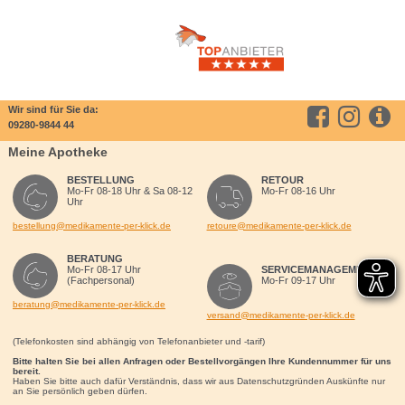
Wir sind für Sie da:
09280-9844 44
Meine Apotheke
BESTELLUNG
RETOUR
Mo-Fr 08-18 Uhr & Sa 08-12
Mo-Fr 08-16 Uhr
Uhr
bestellung@medikamente-per-klick.de
retoure@medikamente-per-klick.de
BERATUNG
Mo-Fr 08-17 Uhr
SERVICEMANAGEMENT
(Fachpersonal)
Mo-Fr 09-17 Uhr
beratung@medikamente-per-klick.de
versand@medikamente-per-klick.de
(Telefonkosten sind abhängig von Telefonanbieter und -tarif)
Bitte halten Sie bei allen Anfragen oder Bestellvorgängen Ihre Kundennummer für uns
bereit.
Haben Sie bitte auch dafür Verständnis, dass wir aus Datenschutzgründen Auskünfte nur
an Sie persönlich geben dürfen.