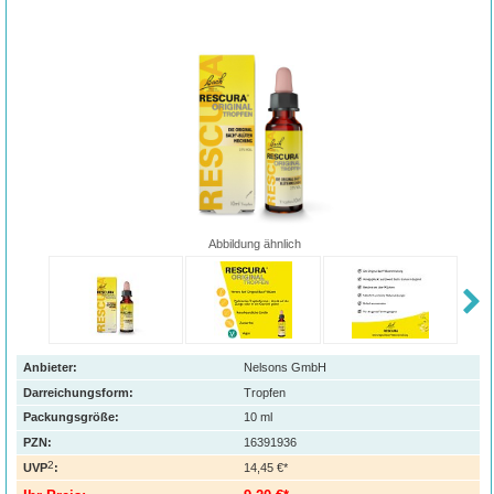
Abbildung ähnlich
Anbieter:
Nelsons GmbH
Darreichungsform:
Tropfen
Packungsgröße:
10
ml
PZN
:
16391936
2
UVP
:
14,45 €*