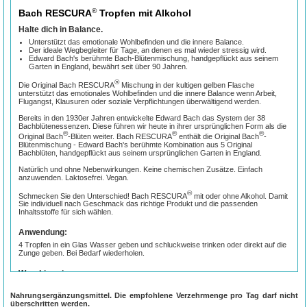
®
Bach RESCURA
Tropfen mit Alkohol
Halte dich in Balance.
Unterstützt das emotionale Wohlbefinden und die innere Balance.
Der ideale Wegbegleiter für Tage, an denen es mal wieder stressig wird.
Edward Bach's berühmte Bach-Blütenmischung, handgepflückt aus seinem
Garten in England, bewährt seit über 90 Jahren.
®
Die Original Bach RESCURA
Mischung in der kultigen gelben Flasche
unterstützt das emotionales Wohlbefinden und die innere Balance wenn Arbeit,
Flugangst, Klausuren oder soziale Verpflichtungen überwältigend werden.
Bereits in den 1930er Jahren entwickelte Edward Bach das System der 38
Bachblütenessenzen. Diese führen wir heute in ihrer ursprünglichen Form als die
®
®
®
Original Bach
-Blüten weiter. Bach RESCURA
enthält die Original Bach
-
Blütenmischung - Edward Bach's berühmte Kombination aus 5 Original
Bachblüten, handgepflückt aus seinem ursprünglichen Garten in England.
Natürlich und ohne Nebenwirkungen. Keine chemischen Zusätze. Einfach
anzuwenden. Laktosefrei. Vegan.
®
Schmecken Sie den Unterschied! Bach RESCURA
mit oder ohne Alkohol. Damit
Sie individuell nach Geschmack das richtige Produkt und die passenden
Inhaltsstoffe für sich wählen.
Anwendung:
4 Tropfen in ein Glas Wasser geben und schluckweise trinken oder direkt auf die
Zunge geben. Bei Bedarf wiederholen.
Warnhinweise:
Lassen Sie sich vor der Anwendung beraten, wenn Sie stillen, schwanger sind,
eine Schwangerschaft planen oder an Allergien leiden.
Nahrungsergänzungsmittel. Die empfohlene Verzehrmenge pro Tag darf nicht
Außerhalb der Reichweite von Kindern aufbewahren.
überschritten werden.