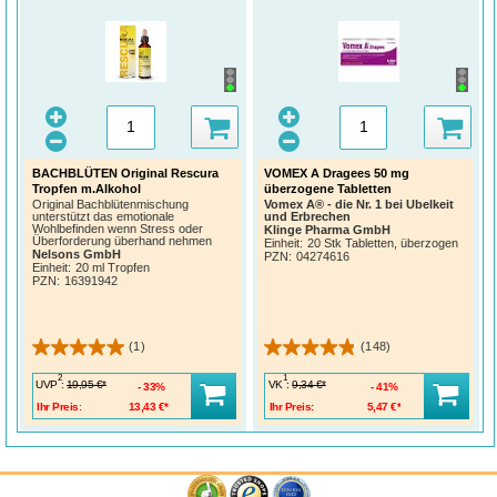
BACHBLÜTEN Original Rescura
VOMEX A Dragees 50 mg
Tropfen m.Alkohol
überzogene Tabletten
Original Bachblütenmischung
Vomex A® - die Nr. 1 bei Übelkeit
unterstützt das emotionale
und Erbrechen
Wohlbefinden wenn Stress oder
Klinge Pharma GmbH
Überforderung überhand nehmen
Einheit:
20 Stk Tabletten, überzogen
Nelsons GmbH
PZN
:
04274616
Einheit:
20 ml Tropfen
PZN
:
16391942
(1)
(148)
2
1
UVP
:
VK
:
19,95 €*
9,34 €*
33%
41%
Ihr Preis:
13,43 €*
Ihr Preis:
5,47 €*