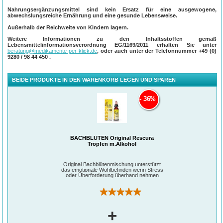
Nahrungsergänzungsmittel sind kein Ersatz für eine ausgewogene,
Inhalt:
abwechslungsreiche Ernährung und eine gesunde Lebensweise.
®
Die Bach RESCURA
Tropfen enthalten die Original Bach®-Blütenmischung
Außerhalb der Reichweite von Kindern lagern.
bestehend aus den 5 Bachblüten Rock Rose (Gelbes Sonnenröschen), Clematis
(Weiße Waldrebe), Impatiens (Drüsentragendes Springkraut), Cherry Plum
Weitere Informationen zu den Inhaltsstoffen gemäß
(Kirschpflaume) und Star of Bethlehem (Doldiger Milchstern).
Lebensmittelinformationsverordnung EG/1169/2011 erhalten Sie unter
beratung@medikamente-per-klick.de
, oder auch unter der Telefonnummer
+49 (0)
9280 / 98 44 450
.
BEIDE PRODUKTE IN DEN WARENKORB LEGEN UND SPAREN
36%
BACHBLÜTEN Original Rescura
Tropfen m.Alkohol
Original Bachblütenmischung unterstützt
das emotionale Wohlbefinden wenn Stress
oder Überforderung überhand nehmen
(1)
+