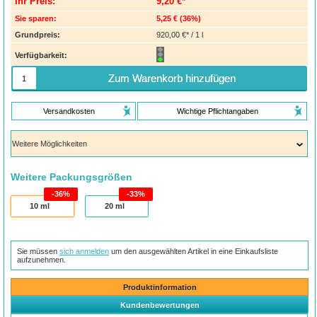
Ihr Preis:
9,20 €*
Sie sparen:
5,25 €
(
36%
)
Grundpreis:
920,00 €* / 1 l
Verfügbarkeit:
Zum Warenkorb hinzufügen
Versandkosten
Wichtige Pflichtangaben
Weitere Packungsgrößen
36%
33%
10
ml
20
ml
Sie müssen
sich anmelden
um den ausgewählten Artikel in eine Einkaufsliste
aufzunehmen.
Produktinformation
Kundenbewertungen