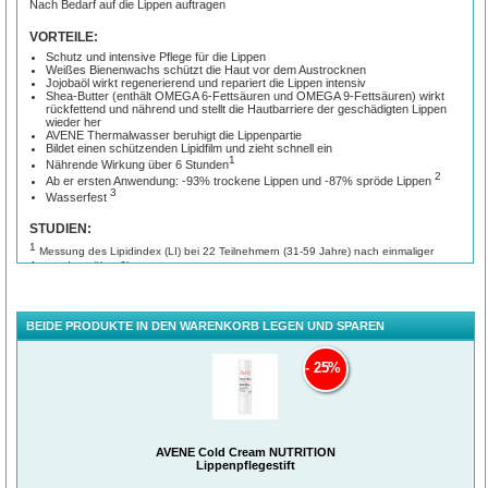
Nach Bedarf auf die Lippen auftragen
VORTEILE:
Schutz und intensive Pflege für die Lippen
Weißes Bienenwachs schützt die Haut vor dem Austrocknen
Jojobaöl wirkt regenerierend und repariert die Lippen intensiv
Shea-Butter (enthält OMEGA 6-Fettsäuren und OMEGA 9-Fettsäuren) wirkt
rückfettend und nährend und stellt die Hautbarriere der geschädigten Lippen
wieder her
AVENE Thermalwasser beruhigt die Lippenpartie
Bildet einen schützenden Lipidfilm und zieht schnell ein
1
Nährende Wirkung über 6 Stunden
2
Ab er ersten Anwendung: -93% trockene Lippen und -87% spröde Lippen
3
Wasserfest
STUDIEN:
1
Messung des Lipidindex (LI) bei 22 Teilnehmern (31-59 Jahre) nach einmaliger
Anwendung über 6h.
2
Interne Anwenderstudie bei 33 Teilnehmern (18-61 Jahre). Bewertung nach der 1.
Anwendung mittels Fragebogen.
3
Interne Anwenderstudie zur Messung der Wasserfestigkeit bei 17 Teilnehmern (30-
48 Jahre) zum Zeitpunkt T0, T direkt nach der Anwendung und nach 2h Anwendung
BEIDE PRODUKTE IN DEN WARENKORB LEGEN UND SPAREN
sowie nach 1,2 und 3 Bädern.
INGREDIENTS:
25%
RICINUS COMMUNIS (CASTOR) SEED OIL (RICINUS COMMUNIS SEED
OIL). CAPRYLIC/ CAPRIC TRIGLYCERIDE. BEESWAX (CERA ALBA).
CARTHAMUS TINCTORIUS (SAFFLOWER) SEED OIL (CATHAMUS
TINTORIUS SEED OIL). BUTYROSPERMUM PARKII (SHEA) BUTTER
(BUTYROSPERMUM PARKII BUTTER). COPERNICIA CERIFERA
AVENE Cold Cream NUTRITION
(CARNAUBA) WAX (COPERNICIA CERIFERA CERA). SIMMONDSIA
Lippenpflegestift
CHINENSIS (JOJOBA) SEED OIL (SIMMONDSIA CHINENSIS SEED OIL).
AVENE THERMAL SPRING WATER (AVENE AQUA). BISABOLOL. CETYL