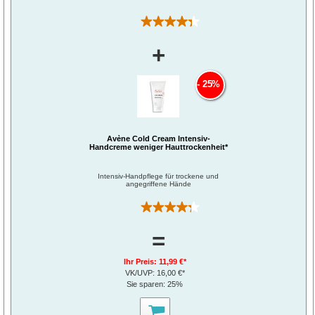
ALCOHOL. FRAGRANCE (PARFUM).
(180)
+
25%
Avène Cold Cream Intensiv-
Handcreme weniger Hauttrockenheit*
Intensiv-Handpflege für trockene und
angegriffene Hände
(64)
=
Ihr Preis:
11,99 €*
VK/UVP:
16,00 €*
Sie sparen:
25%