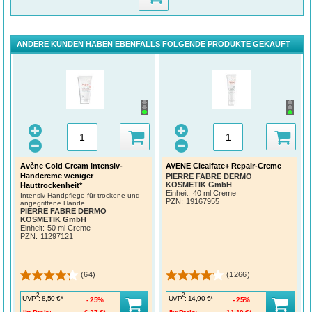
ANDERE KUNDEN HABEN EBENFALLS FOLGENDE PRODUKTE GEKAUFT
Avène Cold Cream Intensiv-
AVENE Cicalfate+ Repair-Creme
Handcreme weniger
PIERRE FABRE DERMO
KOSMETIK GmbH
Hauttrockenheit*
Einheit:
40 ml Creme
Intensiv-Handpflege für trockene und
PZN
:
19167955
angegriffene Hände
PIERRE FABRE DERMO
KOSMETIK GmbH
Einheit:
50 ml Creme
PZN
:
11297121
(64)
(1266)
2
2
UVP
:
UVP
:
8,50 €*
14,90 €*
25%
25%