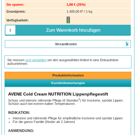
Sie sparen:
1,88 €
(
25%
)
Grundpreis:
1.405,00 €* / 1 kg
Verfügbarkeit:
Zum Warenkorb hinzufügen
Versandkosten
Sie müssen
sich anmelden
um den ausgewählten Artikel in eine Einkaufsliste
aufzunehmen.
Produktinformation
Kundenbewertungen
AVENE Cold Cream NUTRITION Lippenpflegestift
1
Schutz und intensiv nährende Pflege (6 Stunden
) für trockene, spröde Lippen.
Schützt auch bei extrem kalten Temperaturen.
INDIKATION:
Intensive und nährende Pflege für empfindliche trockene und spröde Lippen
Für die ganze Familie (Kinder ab 2 Jahren)
ANWENDUNG: