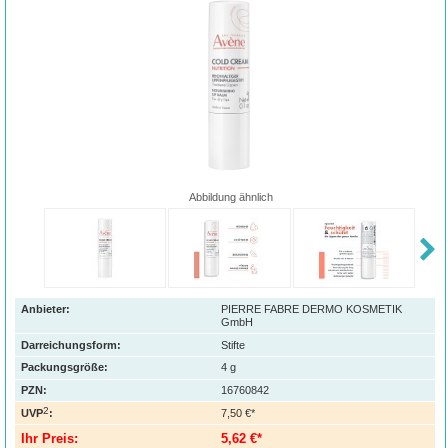
Abbildung ähnlich
Anbieter:
PIERRE FABRE DERMO KOSMETIK
GmbH
Darreichungsform:
Stifte
Packungsgröße:
4
g
PZN
:
16760842
2
UVP
:
7,50 €*
Ihr Preis:
5,62 €*