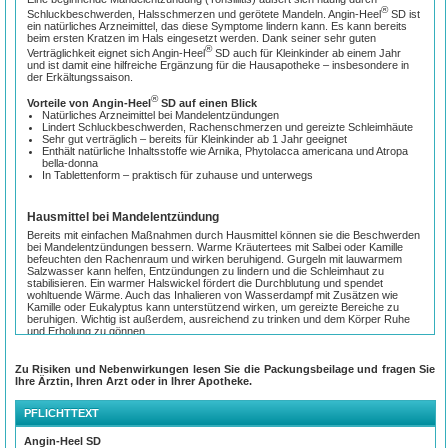
®
Schluckbeschwerden, Halsschmerzen und gerötete Mandeln. Angin-Heel
SD ist
ein natürliches Arzneimittel, das diese Symptome lindern kann. Es kann bereits
beim ersten Kratzen im Hals eingesetzt werden. Dank seiner sehr guten
®
Verträglichkeit eignet sich Angin-Heel
SD auch für Kleinkinder ab einem Jahr
und ist damit eine hilfreiche Ergänzung für die Hausapotheke – insbesondere in
der Erkältungssaison.
®
Vorteile von Angin-Heel
SD auf einen Blick
Natürliches Arzneimittel bei Mandelentzündungen
Lindert Schluckbeschwerden, Rachenschmerzen und gereizte Schleimhäute
Sehr gut verträglich – bereits für Kleinkinder ab 1 Jahr geeignet
Enthält natürliche Inhaltsstoffe wie Arnika, Phytolacca americana und Atropa
bella-donna
In Tablettenform – praktisch für zuhause und unterwegs
Hausmittel bei Mandelentzündung
Bereits mit einfachen Maßnahmen durch Hausmittel können sie die Beschwerden
bei Mandelentzündungen bessern. Warme Kräutertees mit Salbei oder Kamille
befeuchten den Rachenraum und wirken beruhigend. Gurgeln mit lauwarmem
Salzwasser kann helfen, Entzündungen zu lindern und die Schleimhaut zu
stabilisieren. Ein warmer Halswickel fördert die Durchblutung und spendet
wohltuende Wärme. Auch das Inhalieren von Wasserdampf mit Zusätzen wie
Kamille oder Eukalyptus kann unterstützend wirken, um gereizte Bereiche zu
beruhigen. Wichtig ist außerdem, ausreichend zu trinken und dem Körper Ruhe
und Erholung zu gönnen.
Infekten vorbeugen – Immunsystem stärken
Zu Risiken und Nebenwirkungen lesen Sie die Packungsbeilage und fragen Sie
Ein starkes Immunsystem ist die beste Voraussetzung, um Mandelentzündungen
Ihre Ärztin, Ihren Arzt oder in Ihrer Apotheke.
vorzubeugen. Ausreichend Schlaf, eine ausgewogene Ernährung und
regelmäßige Bewegung an der frischen Luft unterstützen die körpereigenen
PFLICHTTEXT
Abwehrkräfte. Auch bewusst eingeplante Ruhepausen helfen, Stress zu
reduzieren und die Gesundheit zu stabilisieren. Besonders in der kalten
Jahreszeit ist es sinnvoll, auf eine ausreichende Luftfeuchtigkeit in Innenräumen
Angin-Heel SD