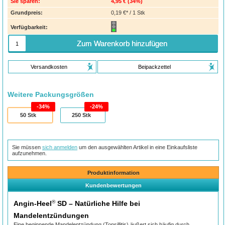
Sie sparen:
4,95 €
(
34%
)
Grundpreis:
0,19 €* / 1 Stk
Verfügbarkeit:
Zum Warenkorb hinzufügen
Versandkosten
Beipackzettel
Weitere Packungsgrößen
34%
24%
50
Stk
250
Stk
Sie müssen
sich anmelden
um den ausgewählten Artikel in eine Einkaufsliste
aufzunehmen.
Produktinformation
Kundenbewertungen
®
Angin-Heel
SD – Natürliche Hilfe bei
Mandelentzündungen
Eine beginnende Mandelentzündung (Tonsillitis) äußert sich häufig durch