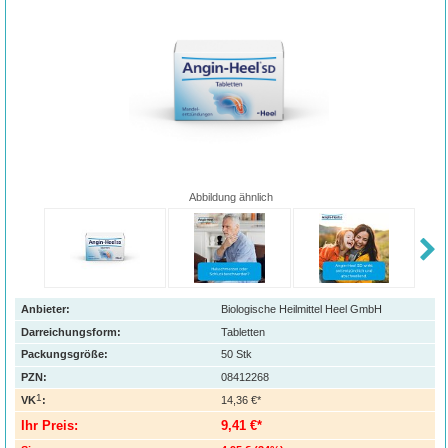
Abbildung ähnlich
Anbieter:
Biologische Heilmittel Heel GmbH
Darreichungsform:
Tabletten
Packungsgröße:
50
Stk
PZN
:
08412268
1
VK
:
14,36 €*
Ihr Preis:
9,41 €*