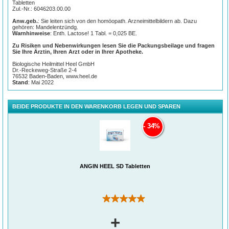
zu achten, da trockene Luft die Schleimhäute reizt und anfälliger für Infektionen
Tabletten
macht. Wer frühzeitig auf erste Anzeichen reagiert und zusätzlich auf bewährte
Zul.-Nr.: 6046203.00.00
Hausmittel oder natürliche Unterstützung setzt, kann den Verlauf einer Infektion
positiv beeinflussen.
Anw.geb.
: Sie leiten sich von den homöopath. Arzneimittelbildern ab. Dazu
gehören: Mandelentzündg.
Warnhinweise
: Enth. Lactose! 1 Tabl. = 0,025 BE.
Zu Risiken und Nebenwirkungen lesen Sie die Packungsbeilage und fragen
Sie Ihre Ärztin, Ihren Arzt oder in Ihrer Apotheke.
Biologische Heilmittel Heel GmbH
Dr.-Reckeweg-Straße 2-4
76532 Baden-Baden, www.heel.de
Stand
: Mai 2022
BEIDE PRODUKTE IN DEN WARENKORB LEGEN UND SPAREN
34%
ANGIN HEEL SD Tabletten
(1)
+