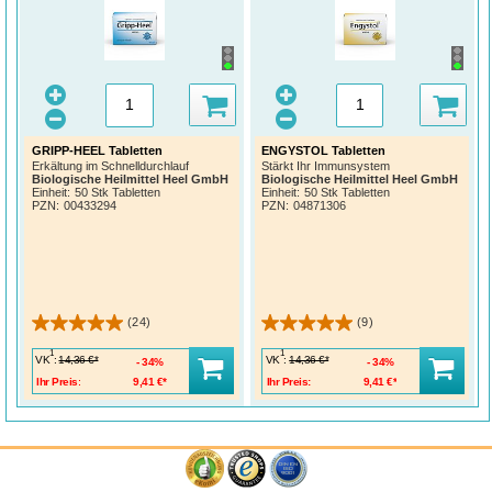
GRIPP-HEEL Tabletten
ENGYSTOL Tabletten
Erkältung im Schnelldurchlauf
Stärkt Ihr Immunsystem
Biologische Heilmittel Heel GmbH
Biologische Heilmittel Heel GmbH
Einheit:
50 Stk Tabletten
Einheit:
50 Stk Tabletten
PZN
:
00433294
PZN
:
04871306
(24)
(9)
1
1
VK
:
VK
:
14,36 €*
14,36 €*
34%
34%
Ihr Preis:
9,41 €*
Ihr Preis:
9,41 €*