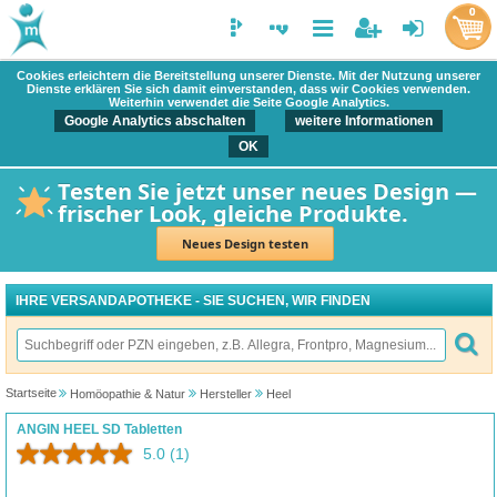
0
Cookies erleichtern die Bereitstellung unserer Dienste. Mit der Nutzung unserer
Dienste erklären Sie sich damit einverstanden, dass wir Cookies verwenden.
Weiterhin verwendet die Seite Google Analytics.
Google Analytics abschalten
weitere Informationen
OK
Testen Sie jetzt unser neues Design —
frischer Look, gleiche Produkte.
Neues Design testen
IHRE VERSANDAPOTHEKE - SIE SUCHEN, WIR FINDEN
Startseite
Homöopathie & Natur
Hersteller
Heel
ANGIN HEEL SD Tabletten
5.0
(1)