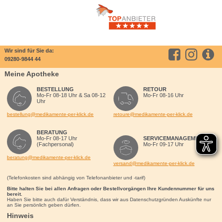
Wir sind für Sie da:
09280-9844 44
Meine Apotheke
BESTELLUNG
RETOUR
Mo-Fr 08-18 Uhr & Sa 08-12
Mo-Fr 08-16 Uhr
Uhr
bestellung@medikamente-per-klick.de
retoure@medikamente-per-klick.de
BERATUNG
Mo-Fr 08-17 Uhr
SERVICEMANAGEMENT
(Fachpersonal)
Mo-Fr 09-17 Uhr
beratung@medikamente-per-klick.de
versand@medikamente-per-klick.de
(Telefonkosten sind abhängig von Telefonanbieter und -tarif)
Bitte halten Sie bei allen Anfragen oder Bestellvorgängen Ihre Kundennummer für uns
bereit.
Haben Sie bitte auch dafür Verständnis, dass wir aus Datenschutzgründen Auskünfte nur
an Sie persönlich geben dürfen.
Hinweis