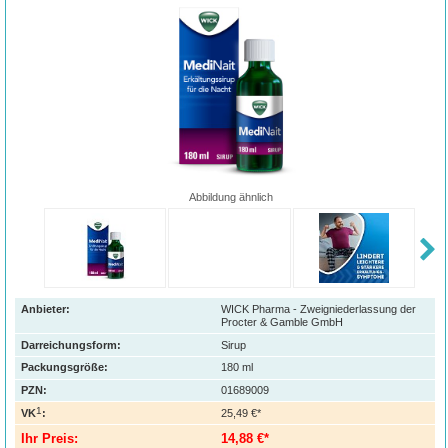
Abbildung ähnlich
Anbieter:
WICK Pharma - Zweigniederlassung der
Procter & Gamble GmbH
Darreichungsform:
Sirup
Packungsgröße:
180
ml
PZN
:
01689009
1
VK
:
25,49 €*
Ihr Preis:
14,88 €*