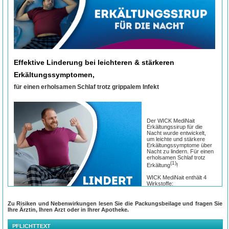
Effektive Linderung bei leichteren & stärkeren
Erkältungssymptomen,
für einen erholsamen Schlaf trotz grippalem Infekt
Der WICK MediNait
Erkältungssirup für die
Nacht wurde entwickelt,
um leichte und stärkere
Erkältungssymptome über
Nacht zu lindern. Für einen
erholsamen Schlaf trotz
(1)
Erkältung
!
WICK MediNait enthält 4
Wirkstoffe:
Paracetamol zur Linderung
von Kopf-, Glieder- und
Zu Risiken und Nebenwirkungen lesen Sie die Packungsbeilage und fragen Sie
Halsschmerzen sowie
Ihre Ärztin, Ihren Arzt oder in Ihrer Apotheke.
Fieber, Ephedrin zur
Abschwellung der
PFLICHTTEXT
Nasenschleimhäute bei