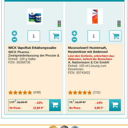
WICK VapoRub Erkältungssalbe
Mucosolvan® Hustensaft,
Hustenlöser mit Ambroxol
WICK Pharma -
Zweigniederlassung der Procter &
Löst den Schleim, erleichtert das
Gamble GmbH
Einheit:
100 g Salbe
Abhusten, befreit die Bronchien
A. Nattermann & Cie GmbH
PZN
:
00358730
Einheit:
100 ml Lösung zum
Einnehmen
PZN
:
00743422
(698)
(231)
2
1
UVP
:
VK
:
21,99 €*
11,97 €*
42%
43%
Ihr Preis:
12,80 €*
Ihr Preis:
6,80 €*