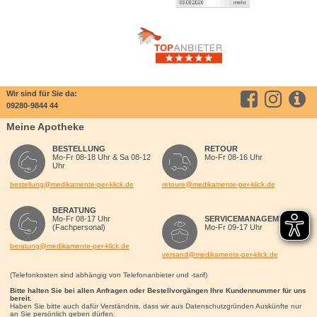
Wir sind für Sie da:
09280-9844 44
Meine Apotheke
BESTELLUNG
RETOUR
Mo-Fr 08-18 Uhr & Sa 08-12
Mo-Fr 08-16 Uhr
Uhr
bestellung@medikamente-per-klick.de
retoure@medikamente-per-klick.de
BERATUNG
Mo-Fr 08-17 Uhr
SERVICEMANAGEMENT
(Fachpersonal)
Mo-Fr 09-17 Uhr
beratung@medikamente-per-klick.de
versand@medikamente-per-klick.de
(Telefonkosten sind abhängig von Telefonanbieter und -tarif)
Bitte halten Sie bei allen Anfragen oder Bestellvorgängen Ihre Kundennummer für uns
bereit.
Haben Sie bitte auch dafür Verständnis, dass wir aus Datenschutzgründen Auskünfte nur
an Sie persönlich geben dürfen.