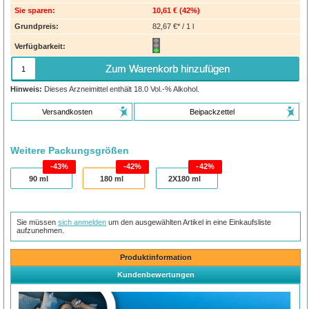
Sie sparen:
10,61 €
(
42%
)
Grundpreis:
82,67 €* / 1 l
Verfügbarkeit:
Zum Warenkorb hinzufügen
Hinweis:
Dieses Arzneimittel enthält 18.0 Vol.-% Alkohol.
Versandkosten
Beipackzettel
Weitere Packungsgrößen
43%
42%
42%
90
ml
180
ml
2X180
ml
Sie müssen
sich anmelden
um den ausgewählten Artikel in eine Einkaufsliste
aufzunehmen.
Produktinformation
Kundenbewertungen