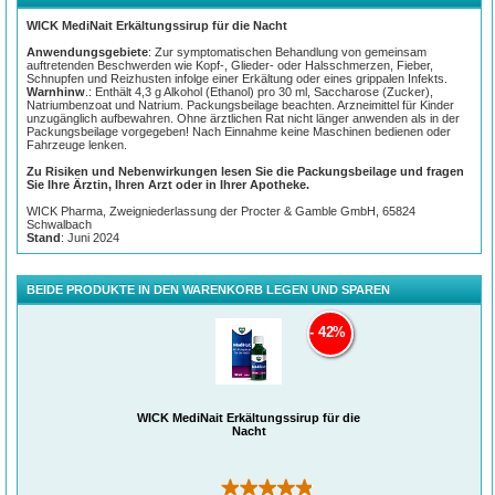
verstopfter Nase und
Doxylamin gegen eine
WICK MediNait Erkältungssirup für die Nacht
laufende Nase; außerdem
Dextromethorphan zur Linderung des Hustenreizes.
Anwendungsgebiete
: Zur symptomatischen Behandlung von gemeinsam
auftretenden Beschwerden wie Kopf-, Glieder- oder Halsschmerzen, Fieber,
Schnupfen und Reizhusten infolge einer Erkältung oder eines grippalen Infekts.
Warnhinw
.: Enthält 4,3 g Alkohol (Ethanol) pro 30 ml, Saccharose (Zucker),
Natriumbenzoat und Natrium. Packungsbeilage beachten. Arzneimittel für Kinder
unzugänglich aufbewahren. Ohne ärztlichen Rat nicht länger anwenden als in der
Packungsbeilage vorgegeben! Nach Einnahme keine Maschinen bedienen oder
Fahrzeuge lenken.
Zu Risiken und Nebenwirkungen lesen Sie die Packungsbeilage und fragen
Die Anwendung ist
Sie Ihre Ärztin, Ihren Arzt oder in Ihrer Apotheke.
zugelassen für
Erwachsene und
WICK Pharma, Zweigniederlassung der Procter & Gamble GmbH, 65824
Jugendliche ab 16 Jahren.
Schwalbach
Nicht länger als 3 Tage in
Stand
: Juni 2024
Folge ohne ärztlichen Rat
anwenden.
BEIDE PRODUKTE IN DEN WARENKORB LEGEN UND SPAREN
Anwendungsempfehlung:
Eine Dosis (30 ml) kurz vor
dem Schlafengehen
42%
angewendet lindert 6
leichtere und stärkere
Erkältungssymptome über
Nacht.
WICK MediNait Erkältungssirup für die
Nacht
(723)