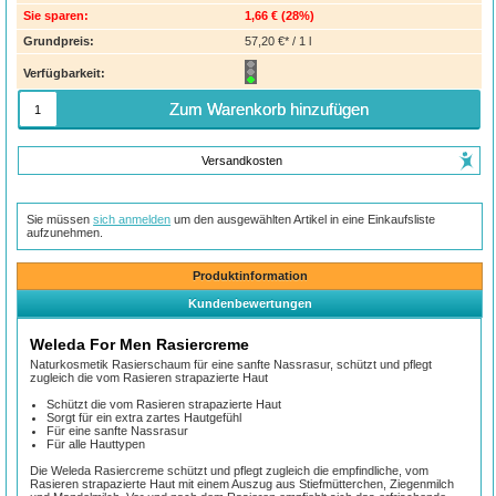
Sie sparen:
1,66 €
(
28%
)
Grundpreis:
57,20 €* / 1 l
Verfügbarkeit:
Zum Warenkorb hinzufügen
Versandkosten
Sie müssen
sich anmelden
um den ausgewählten Artikel in eine Einkaufsliste
aufzunehmen.
Produktinformation
Kundenbewertungen
Weleda For Men Rasiercreme
Naturkosmetik Rasierschaum für eine sanfte Nassrasur, schützt und pflegt
zugleich die vom Rasieren strapazierte Haut
Schützt die vom Rasieren strapazierte Haut
Sorgt für ein extra zartes Hautgefühl
Für eine sanfte Nassrasur
Für alle Hauttypen
Die Weleda Rasiercreme schützt und pflegt zugleich die empfindliche, vom
Rasieren strapazierte Haut mit einem Auszug aus Stiefmütterchen, Ziegenmilch