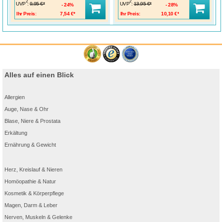
2
2
UVP
:
UVP
:
9,95 €*
13,95 €*
24%
28%
Ihr Preis:
7,54 €*
Ihr Preis:
10,10 €*
Alles auf einen Blick
Allergien
Auge, Nase & Ohr
Blase, Niere & Prostata
Erkältung
Ernährung & Gewicht
Herz, Kreislauf & Nieren
Homöopathie & Natur
Kosmetik & Körperpflege
Magen, Darm & Leber
Nerven, Muskeln & Gelenke