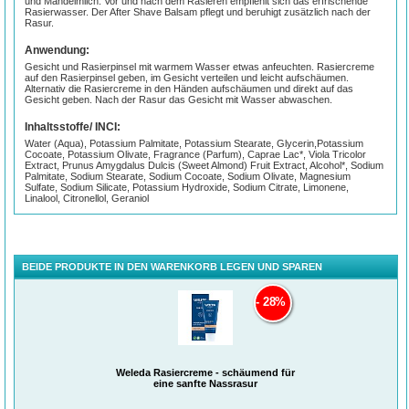
und Mandelmilch. Vor und nach dem Rasieren empfiehlt sich das erfrischende
Rasierwasser. Der After Shave Balsam pflegt und beruhigt zusätzlich nach der
Rasur.
Anwendung:
Gesicht und Rasierpinsel mit warmem Wasser etwas anfeuchten. Rasiercreme
auf den Rasierpinsel geben, im Gesicht verteilen und leicht aufschäumen.
Alternativ die Rasiercreme in den Händen aufschäumen und direkt auf das
Gesicht geben. Nach der Rasur das Gesicht mit Wasser abwaschen.
Inhaltsstoffe/ INCI:
Water (Aqua), Potassium Palmitate, Potassium Stearate, Glycerin,Potassium
Cocoate, Potassium Olivate, Fragrance (Parfum), Caprae Lac*, Viola Tricolor
Extract, Prunus Amygdalus Dulcis (Sweet Almond) Fruit Extract, Alcohol*, Sodium
Palmitate, Sodium Stearate, Sodium Cocoate, Sodium Olivate, Magnesium
Sulfate, Sodium Silicate, Potassium Hydroxide, Sodium Citrate, Limonene,
Linalool, Citronellol, Geraniol
BEIDE PRODUKTE IN DEN WARENKORB LEGEN UND SPAREN
28%
Weleda Rasiercreme - schäumend für
eine sanfte Nassrasur