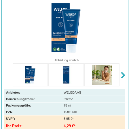
Abbildung ähnlich
Anbieter:
WELEDA AG
Darreichungsform:
Creme
Packungsgröße:
75
ml
PZN
:
15815601
2
UVP
:
5,95 €*
Ihr Preis:
4,29 €*