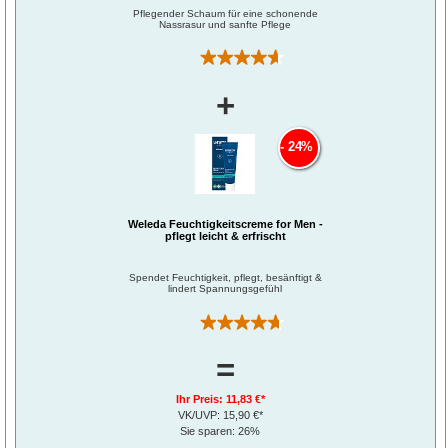
Pflegender Schaum für eine schonende
Nassrasur und sanfte Pflege
(76)
+
24%
Weleda Feuchtigkeitscreme for Men -
pflegt leicht & erfrischt
Spendet Feuchtigkeit, pflegt, besänftigt &
lindert Spannungsgefühl
(10)
=
Ihr Preis:
11,83 €*
VK/UVP:
15,90 €*
Sie sparen:
26%