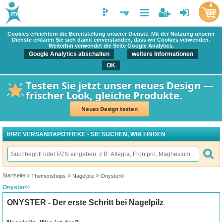
0
Cookies erleichtern die Bereitstellung unserer Dienste. Mit der Nutzung unserer
Dienste erklären Sie sich damit einverstanden, dass wir Cookies verwenden.
Weiterhin verwendet die Seite Google Analytics.
Google Analytics abschalten
weitere Informationen
OK
Testen Sie jetzt unser neues Design —
frischer Look, gleiche Produkte.
Neues Design testen
IHRE VERSANDAPOTHEKE - SIE SUCHEN, WIR FINDEN
Startseite
Themenshops
Nagelpilz
Onyster®
Onyster®
ONYSTER - Der erste Schritt bei Nagelpilz