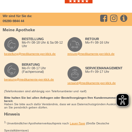
Wir sind für Sie da:
09280-9844 44
Meine Apotheke
BESTELLUNG
RETOUR
Mo-Fr 08-18 Uhr & Sa 08-12
Mo-Fr 08-16 Uhr
Uhr
bestellung@medikamente-per-klick.de
retoure@medikamente-per-klick.de
BERATUNG
Mo-Fr 08-17 Uhr
SERVICEMANAGEMENT
(Fachpersonal)
Mo-Fr 09-17 Uhr
beratung@medikamente-per-klick.de
versand@medikamente-per-klick.de
(Telefonkosten sind abhängig von Telefonanbieter und -tarif)
Bitte halten Sie bei allen Anfragen oder Bestellvorgängen Ihre Kundennummer für uns
bereit.
Haben Sie bitte auch dafür Verständnis, dass wir aus Datenschutzgründen Auskünfte nur
an Sie persönlich geben dürfen.
Hinweis
1
Unverbindlicher Apothekenverkaufspreis nach
Lauer-Taxe
(Große Deutsche
Spezialitätentaxe)