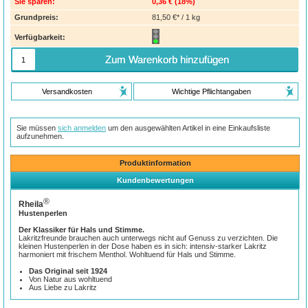
Sie sparen:
0,36 €
(
18%
)
Grundpreis:
81,50 €* / 1 kg
Verfügbarkeit:
Zum Warenkorb hinzufügen
Versandkosten
Wichtige Pflichtangaben
Sie müssen
sich anmelden
um den ausgewählten Artikel in eine Einkaufsliste
aufzunehmen.
Produktinformation
Kundenbewertungen
®
Rheila
Hustenperlen
Der Klassiker für Hals und Stimme.
Lakritzfreunde brauchen auch unterwegs nicht auf Genuss zu verzichten. Die
kleinen Hustenperlen in der Dose haben es in sich: intensiv-starker Lakritz
harmoniert mit frischem Menthol. Wohltuend für Hals und Stimme.
Das Original seit 1924
Von Natur aus wohltuend
Aus Liebe zu Lakritz