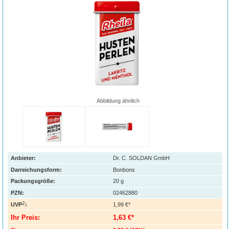
Abbildung ähnlich
Anbieter:
Dr. C. SOLDAN GmbH
Darreichungsform:
Bonbons
Packungsgröße:
20
g
PZN
:
02462880
2
UVP
:
1,99 €*
Ihr Preis:
1,63 €*