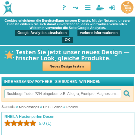
0
Cookies erleichtern die Bereitstellung unserer Dienste. Mit der Nutzung unserer
Dienste erklären Sie sich damit einverstanden, dass wir Cookies verwenden.
Weiterhin verwendet die Seite Google Analytics.
Google Analytics abschalten
weitere Informationen
OK
Testen Sie jetzt unser neues Design —
frischer Look, gleiche Produkte.
Neues Design testen
IHRE VERSANDAPOTHEKE - SIE SUCHEN, WIR FINDEN
Startseite
Markenshops
Dr. C. Soldan
Rheila®
RHEILA Hustenperlen Dosen
5.0
(1)