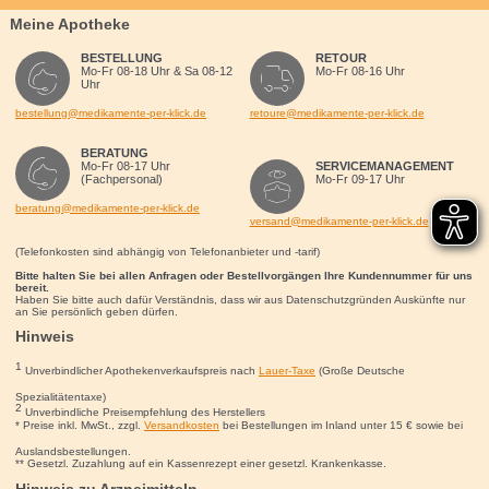
Meine Apotheke
BESTELLUNG
RETOUR
Mo-Fr 08-18 Uhr & Sa 08-12
Mo-Fr 08-16 Uhr
Uhr
bestellung@medikamente-per-klick.de
retoure@medikamente-per-klick.de
BERATUNG
Mo-Fr 08-17 Uhr
SERVICEMANAGEMENT
(Fachpersonal)
Mo-Fr 09-17 Uhr
beratung@medikamente-per-klick.de
versand@medikamente-per-klick.de
(Telefonkosten sind abhängig von Telefonanbieter und -tarif)
Bitte halten Sie bei allen Anfragen oder Bestellvorgängen Ihre Kundennummer für uns
bereit.
Haben Sie bitte auch dafür Verständnis, dass wir aus Datenschutzgründen Auskünfte nur
an Sie persönlich geben dürfen.
Hinweis
1
Unverbindlicher Apothekenverkaufspreis nach
Lauer-Taxe
(Große Deutsche
Spezialitätentaxe)
2
Unverbindliche Preisempfehlung des Herstellers
* Preise inkl. MwSt., zzgl.
Versandkosten
bei Bestellungen im Inland unter 15
€
sowie bei
Auslandsbestellungen.
** Gesetzl. Zuzahlung auf ein Kassenrezept einer gesetzl. Krankenkasse.
Hinweis zu Arzneimitteln