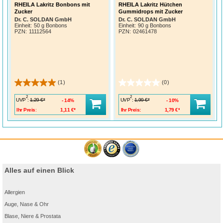
RHEILA Lakritz Bonbons mit
RHEILA Lakritz Hütchen
Zucker
Gummidrops mit Zucker
Dr. C. SOLDAN GmbH
Dr. C. SOLDAN GmbH
Einheit:
50 g Bonbons
Einheit:
90 g Bonbons
PZN
:
11112564
PZN
:
02461478
(1)
(0)
2
2
UVP
:
UVP
:
1,29 €*
1,99 €*
14%
10%
Ihr Preis:
1,11 €*
Ihr Preis:
1,79 €*
Alles auf einen Blick
Allergien
Auge, Nase & Ohr
Blase, Niere & Prostata