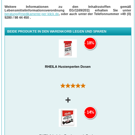
Weitere Informationen zu den Inhaltsstoffen gemäß
Lebensmittelinformationsverordnung EG/1169/2011 erhalten Sie unter
beratung@medikamente-per-klick.de
, oder auch unter der Telefonnummer
+49 (0)
9280 / 98 44 450
.
BEIDE PRODUKTE IN DEN WARENKORB LEGEN UND SPAREN
18%
RHEILA Hustenperlen Dosen
(1)
+
14%