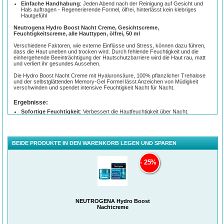
Einfache Handhabung
: Jeden Abend nach der Reinigung auf Gesicht und
Hals auftragen - Regenerierende Formel, ölfrei, hinterlässt kein klebriges
Hautgefühl
Neutrogena Hydro Boost Nacht Creme, Gesichtscreme,
Feuchtigkeitscreme, alle Hauttypen, ölfrei, 50 ml
Verschiedene Faktoren, wie externe Einflüsse und Stress, können dazu führen,
dass die Haut uneben und trocken wird. Durch fehlende Feuchtigkeit und die
einhergehende Beeinträchtigung der Hautschutzbarriere wird die Haut rau, matt
und verliert ihr gesundes Aussehen.
Die Hydro Boost Nacht Creme mit Hyaluronsäure, 100% pflanzlicher Trehalose
und der selbstglättenden Memory-Gel Formel lässt Anzeichen von Müdigkeit
verschwinden und spendet intensive Feuchtigkeit Nacht für Nacht.
Ergebnisse:
Sofortige Feuchtigkeit
: Verbessert die Hautfeuchtigkeit über Nacht.
Kontinuierliche Feuchtigkeit
: Gibt Feuchtigkeit immer dann frei, wenn Ihre
Haut sie braucht.
Langanhaltende Feuchtigkeit
: Füllt den Feuchtigkeitsspeicher der Haut
über Nacht auf und stärkt die Hautschutzbarriere.
BEIDE PRODUKTE IN DEN WARENKORB LEGEN UND SPAREN
Regenerierende Formel. Ölfrei. Hinterlässt kein klebriges Hautgefühl.
Anwendung:
25%
Jeden Abend nach der Reinigung auf Gesicht und Hals auftragen.
NEUTROGENA Hydro Boost
Nachtcreme