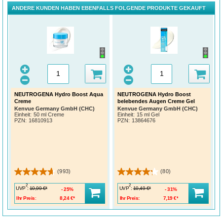
ANDERE KUNDEN HABEN EBENFALLS FOLGENDE PRODUKTE GEKAUFT
NEUTROGENA Hydro Boost Aqua
NEUTROGENA Hydro Boost
Creme
belebendes Augen Creme Gel
Kenvue Germany GmbH (CHC)
Kenvue Germany GmbH (CHC)
Einheit:
50 ml Creme
Einheit:
15 ml Gel
PZN
:
16810913
PZN
:
13864676
(993)
(80)
2
2
UVP
:
UVP
:
10,99 €*
10,49 €*
25%
31%
Ihr Preis:
8,24 €*
Ihr Preis:
7,19 €*