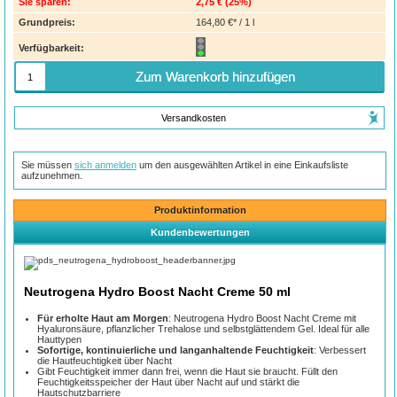
Sie sparen:
2,75 €
(
25%
)
Grundpreis:
164,80 €* / 1 l
Verfügbarkeit:
Zum Warenkorb hinzufügen
Versandkosten
Sie müssen
sich anmelden
um den ausgewählten Artikel in eine Einkaufsliste
aufzunehmen.
Produktinformation
Kundenbewertungen
Neutrogena Hydro Boost Nacht Creme 50 ml
Für erholte Haut am Morgen
: Neutrogena Hydro Boost Nacht Creme mit
Hyaluronsäure, pflanzlicher Trehalose und selbstglättendem Gel. Ideal für alle
Hauttypen
Sofortige, kontinuierliche und langanhaltende Feuchtigkeit
: Verbessert
die Hautfeuchtigkeit über Nacht
Gibt Feuchtigkeit immer dann frei, wenn die Haut sie braucht. Füllt den
Feuchtigkeitsspeicher der Haut über Nacht auf und stärkt die
Hautschutzbarriere