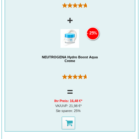
(387)
+
25%
NEUTROGENA Hydro Boost Aqua
Creme
(993)
=
Ihr Preis:
16,48 €*
VK/UVP:
21,98 €*
Sie sparen:
25%