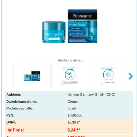
Abbildung ähnlich
Anbieter:
Kenvue Germany GmbH (CHC)
Darreichungsform:
Creme
Packungsgröße:
50
ml
PZN
:
16585830
2
UVP
:
10,99 €*
Ihr Preis:
8,24 €*