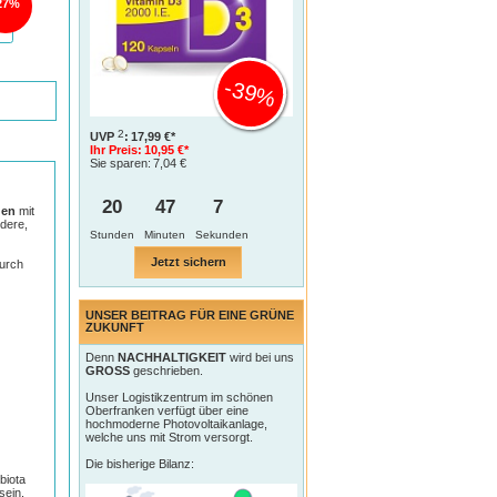
27%
-39%
2
UVP
:
17,99 €*
Ihr Preis:
10,95 €*
Sie sparen:
7,04 €
20
47
7
gen
mit
ndere,
Jetzt sichern
durch
UNSER BEITRAG FÜR EINE GRÜNE
ZUKUNFT
Denn
NACHHALTIGKEIT
wird bei uns
GROSS
geschrieben.
Unser Logistikzentrum im schönen
Oberfranken verfügt über eine
hochmoderne Photovoltaikanlage,
welche uns mit Strom versorgt.
Die bisherige Bilanz:
biota
sein.