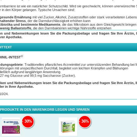
rmbarriere ist wie ein natürlicher Schutzschild. Wird sie geschwächt, können unerwünschte 
er in den Körper gelangen. Typische Ursachen sind:
gesunde Ernährung
mit viel Zucker, Alkohol, Zusatzstoffen oder stark verarbeiteten Lebens
altender Stress
, der die Darmdurchlässigkeit erhöhen kann
tibiotika und bestimmte Medikamente
, die das Mikrobiom aus dem Gleichgewicht bringen
wenig Ballaststoffe
, die den Darmbakterien wichtige Nährstoffe entziehen
ektionen
oder chronische Entzündungen im Darm
en und Nebenwirkungen lesen Sie die Packungsbeilage und fragen Sie Ihre Ärztin, I
hrer Apotheke.
tabile Darmbarriere schützt vor Beschwerden und unterstützt die Abwehrkräfte.
®
HTTEXT
hier setzt
MYRRHINIL-INTEST
an: Das traditionelle pflanzliche Arzneimittel wirkt bei
kehrenden Beschwerden auftretenden Entzündungen entgegen und stabilisiert die Darmbarri
rmwandzellen. So kann die Regeneration der Darmschleimhaut wieder von unten nach oben
®
INIL-INTEST
end unterstützt werden.
dungsgebiete
: Traditionelles pflanzliches Arzneimittel zur unterstützenden Behandlung bei
rt durch langjährige Erfahrung bei folgenden Magen-Darm-Störungen mit unspezifi
örungen mit unspezifischem Durchfall, begleitet von leichten Krämpfen und Blähungen
fällen:
ießlich aufgrund langjähriger Anwendung.
t 27 mg Glucose und 99,5 mg Saccharose (Zucker).
en-Darm-Störungen mit wiederkehrenden Durchfällen, Bauchkrämpfen und Blähungen
chfalldominanter Reizdarmsymptomatik
iken und Nebenwirkungen lesen Sie die Packungsbeilage und fragen Sie Ihre Ärztin, 
onisch-entzündliche Darmerkrankungen wie Colitis ulcerosa
der in Ihrer Apotheke.
sedurchfall
rungsmittelunverträglichkeiten mit Durchfall
10/24.
zinfektionen im Darm
olle pflanzliche Wirkstoffe für die nachhaltige Darmgesundheit:
 PRODUKTE IN DEN WARENKORB LEGEN UND SPAREN
lende Myrrhe
uhigende Kamille
ulierende Kaffeekohle
30%
36%
ndung:
sene und Jugendliche ab 12 Jahren nehmen 3 mal täglich 4 überzogene Tabletten unzerkau
chend Flüssigkeit vor den Mahlzeiten ein.