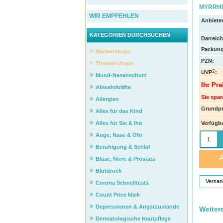
MYRRHIN
WIR EMPFEHLEN
Anbieter
KATEGORIEN DURCHSUCHEN
Darreic
Packung
Markenshops
PZN
:
Themenshops
2
UVP
:
Mund-Nasenschutz
Ihr Pre
Abwehrkräfte
Sie spar
Allergien
Grundpr
Alles für das Kind
Verfügba
Alles für Sie & Ihn
Auge, Nase & Ohr
Beruhigung & Schlaf
A
Blase, Niere & Prostata
Blutdruck
Versan
Corona Schnelltests
Count Price klick
Depressionen & Angstzustände
Weiter
Dermatologische Hautpflege