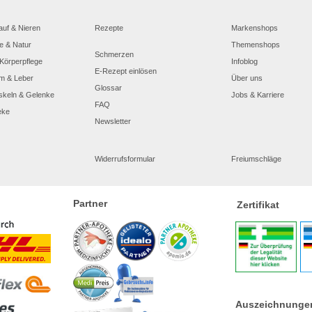
auf & Nieren
Rezepte
Markenshops
e & Natur
Themenshops
Schmerzen
Körperpflege
Infoblog
E-Rezept einlösen
m & Leber
Über uns
Glossar
skeln & Gelenke
Jobs & Karriere
FAQ
eke
Newsletter
Widerrufsformular
Freiumschläge
Partner
Zertifikat
Auszeichnunge