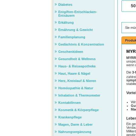
Diabetes
50
Entgiften-Entschlacken-
Entsäuern
Erkältung
Sie mü
Ernährung & Gewicht
Familienplanung
Produk
Gedächtnis & Konzentration
MYR
Geschenkideen
MYRR
Gesundheit & Wellness
unspez
wenn d
Haus- & Reiseapotheke
Die
3-
Haut, Haare & Nägel
zahlre
sympt
Herz, Kreislauf & Nieren
stabil
Homöopathie & Natur
Vorte
Inhalation & Thermometer
Wir
Kontaktlinsen
Gut
Ma
Kosmetik & Körperpflege
Krankenpflege
Leben
Ein ge
Magen, Darm & Leber
Verdau
Millia
Nahrungsergänzung
gestör