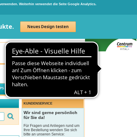
 verwenden. Weiterhin verwendet die Seite Google Analytics.
ukte.
Neues Design testen
Neuanmeldung
Anmelden
0
Artikel
0,00 €
PS
WECHSELWIRKUNGSCHECK
KUNDENSERVICE
Wir sind gerne persönlich
für Sie da!
Für Fragen und Anliegen rund um
Ihre Bestellung wenden Sie sich
bitte an unseren Service: