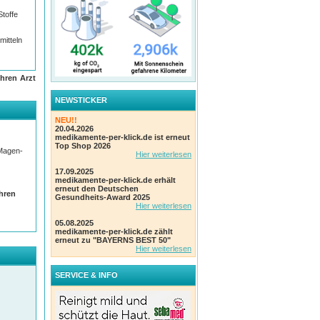
Stoffe
mitteln
hren Arzt
NEWSTICKER
ere an
NEU!!
20.04.2026
medikamente-per-klick.de ist erneut
Top Shop 2026
 Magen-
schen
Hier weiterlesen
17.09.2025
medikamente-per-klick.de erhält
erneut den Deutschen
Ihren
Gesundheits-Award 2025
Hier weiterlesen
05.08.2025
medikamente-per-klick.de zählt
erneut zu "BAYERNS BEST 50"
Hier weiterlesen
SERVICE & INFO
t mit