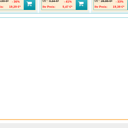
VK
:
VK
:
9,99 €*
9,34 €*
28,86 €*
36%
41%
33%
is:
19,29 €*
Ihr Preis:
5,47 €*
Ihr Preis:
19,39 €*