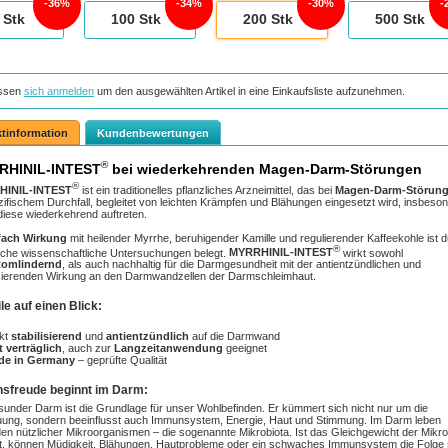
36%
34%
30%
Stk
100
Stk
200
Stk
500
Stk
ssen
sich anmelden
um den ausgewählten Artikel in eine Einkaufsliste aufzunehmen.
tinformation
Kundenbewertungen
®
RHINIL-INTEST
bei wiederkehrenden Magen-Darm-Störungen
®
HINIL-INTEST
ist ein traditionelles pflanzliches Arzneimittel, das bei
Magen-Darm-Störun
ifischem Durchfall, begleitet von leichten Krämpfen und Blähungen eingesetzt wird, insbeso
iese wiederkehrend auftreten.
fach Wirkung
mit heilender Myrrhe, beruhigender Kamille und regulierender Kaffeekohle ist 
®
iche wissenschaftliche Untersuchungen belegt.
MYRRHINIL-INTEST
wirkt sowohl
omlindernd
, als auch nachhaltig für die Darmgesundheit mit der antientzündlichen und
isierenden Wirkung an den Darmwandzellen der Darmschleimhaut.
ile auf einen Blick:
kt
stabilisierend
und
antientzündlich
auf die Darmwand
 verträglich
, auch zur
Langzeitanwendung
geeignet
de in Germany
– geprüfte Qualität
sfreude beginnt im Darm:
sunder Darm ist die Grundlage für unser Wohlbefinden. Er kümmert sich nicht nur um die
ung, sondern beeinflusst auch Immunsystem, Energie, Haut und Stimmung. Im Darm leben
rden nützlicher Mikroorganismen – die sogenannte Mikrobiota. Ist das Gleichgewicht der Mikro
t, können Müdigkeit, Blähungen, Hautprobleme oder ein schwaches Immunsystem die Folge 