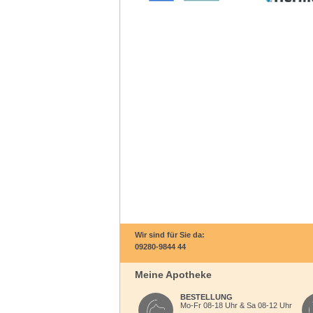
Wir sind für Sie da:
09280-9844 44
Meine Apotheke
BESTELLUNG
Mo-Fr 08-18 Uhr & Sa 08-12 Uhr