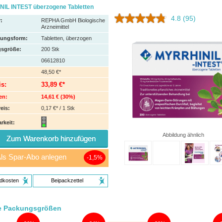
IL INTEST überzogene Tabletten
4.8
(95)
:
REPHA GmbH Biologische
Arzneimittel
hungsform:
Tabletten, überzogen
sgröße:
200
Stk
06612810
48,50 €*
is:
33,89 €*
en:
14,61 €
(
30%
)
eis:
0,17 €* / 1 Stk
rkeit:
Abbildung ähnlich
Zum Warenkorb hinzufügen
ls Spar-Abo anlegen
1,5%
dkosten
Beipackzettel
e Packungsgrößen