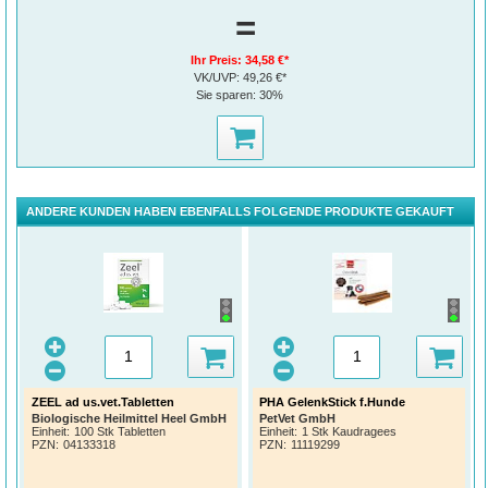
=
Ihr Preis:
34,58 €*
VK/UVP:
49,26 €*
Sie sparen:
30%
ANDERE KUNDEN HABEN EBENFALLS FOLGENDE PRODUKTE GEKAUFT
ZEEL ad us.vet.Tabletten
PHA GelenkStick f.Hunde
Biologische Heilmittel Heel GmbH
PetVet GmbH
Einheit:
100 Stk Tabletten
Einheit:
1 Stk Kaudragees
PZN
:
04133318
PZN
:
11119299