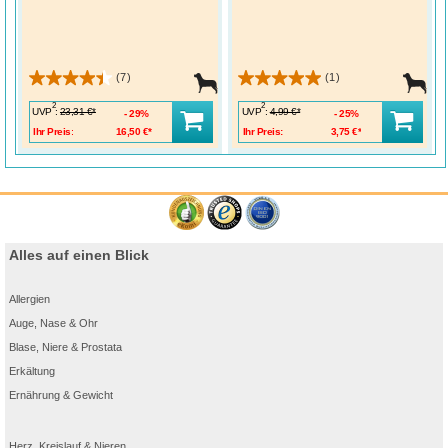
(7)
(1)
2
2
UVP
:
UVP
:
23,31 €*
4,99 €*
29%
25%
Ihr Preis:
16,50 €*
Ihr Preis:
3,75 €*
Alles auf einen Blick
Allergien
Auge, Nase & Ohr
Blase, Niere & Prostata
Erkältung
Ernährung & Gewicht
Herz, Kreislauf & Nieren