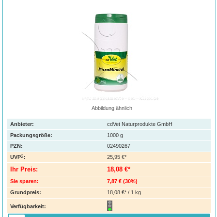
Abbildung ähnlich
Anbieter:
cdVet Naturprodukte GmbH
Packungsgröße:
1000
g
PZN
:
02490267
2
UVP
:
25,95 €*
Ihr Preis:
18,08 €*
Sie sparen:
7,87 €
(
30%
)
Grundpreis:
18,08 €* / 1 kg
Verfügbarkeit: