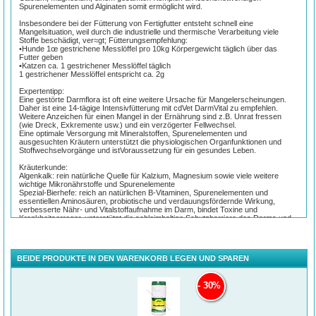
Spurenelementen und Alginaten somit ermöglicht wird.
Insbesondere bei der Fütterung von Fertigfutter entsteht schnell eine
Mangelsituation, weil durch die industrielle und thermische Verarbeitung viele
Stoffe beschädigt, ver≈gt; Fütterungsempfehlung:
•Hunde 1œ gestrichene Messlöffel pro 10kg Körpergewicht täglich über das
Futter geben
•Katzen ca. 1 gestrichener Messlöffel täglich
1 gestrichener Messlöffel entspricht ca. 2g
Expertentipp:
Eine gestörte Darmflora ist oft eine weitere Ursache für Mangelerscheinungen.
Daher ist eine 14-tägige Intensivfütterung mit cdVet DarmVital zu empfehlen.
Weitere Anzeichen für einen Mangel in der Ernährung sind z.B. Unrat fressen
(wie Dreck, Exkremente usw.) und ein verzögerter Fellwechsel.
Eine optimale Versorgung mit Mineralstoffen, Spurenelementen und
ausgesuchten Kräutern unterstützt die physiologischen Organfunktionen und
Stoffwechselvorgänge und istVoraussetzung für ein gesundes Leben.
Kräuterkunde:
Algenkalk: rein natürliche Quelle für Kalzium, Magnesium sowie viele weitere
wichtige Mikronährstoffe und Spurenelemente
Spezial-Bierhefe: reich an natürlichen B-Vitaminen, Spurenelementen und
essentiellen Aminosäuren, probiotische und verdauungsfördernde Wirkung,
verbesserte Nähr- und Vitalstoffaufnahme im Darm, bindet Toxine und
Krankheitserreger, unterstützt die schleimhaltige Schutzbarriere des Darms und
dessen unspezifisches Immunsystem
Traubenkernextrakt: reich an Phytohuminen (Huminsäuren enthalten Vitamin B
und E), essentielle Fettsäuren, Aminosäuren, Fruchtsäuren, Mineralstoffe und
Spurenelemente wie Magnesium, Kupfer, Mangan, Bor, Molybdän, Selen, Zink
BEIDE PRODUKTE IN DEN WARENKORB LEGEN UND SPAREN
etc.
Algen: enthalten alle lebensnotwendigen Mineralstoffe und Spurenelemente sowie
Vitamine, essentielle Fettsäuren und Alginate in hoher Konzentration
30%