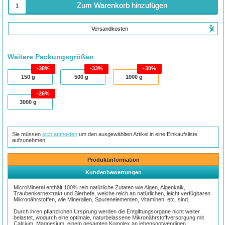
Zum Warenkorb hinzufügen
Versandkosten
Weitere Packungsgrößen
38%
33%
30%
150
g
500
g
1000
g
26%
3000
g
Sie müssen
sich anmelden
um den ausgewählten Artikel in eine Einkaufsliste
aufzunehmen.
Produktinformation
Kundenbewertungen
MicroMineral enthält 100% rein natürliche Zutaten wie Algen, Algenkalk,
Traubenkernextrakt und Bierhefe, welche reich an natürlichen, leicht verfügbaren
Mikronährstoffen, wie Mineralien, Spurenelementen, Vitaminen, etc. sind.
Durch ihren pflanzlichen Ursprung werden die Entgiftungsorgane nicht weiter
belastet, wodurch eine optimale, naturbelassene Mikronährstoffversorgung mit
Calcium, Magnesium, einem gesamten Komplex an lebensnotwendigen