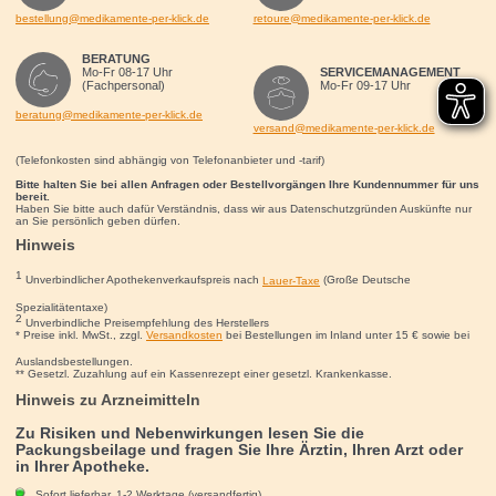
bestellung@medikamente-per-klick.de
retoure@medikamente-per-klick.de
BERATUNG
Mo-Fr 08-17 Uhr
SERVICEMANAGEMENT
(Fachpersonal)
Mo-Fr 09-17 Uhr
beratung@medikamente-per-klick.de
versand@medikamente-per-klick.de
(Telefonkosten sind abhängig von Telefonanbieter und -tarif)
Bitte halten Sie bei allen Anfragen oder Bestellvorgängen Ihre Kundennummer für uns
bereit.
Haben Sie bitte auch dafür Verständnis, dass wir aus Datenschutzgründen Auskünfte nur
an Sie persönlich geben dürfen.
Hinweis
1
Unverbindlicher Apothekenverkaufspreis nach
Lauer-Taxe
(Große Deutsche
Spezialitätentaxe)
2
Unverbindliche Preisempfehlung des Herstellers
* Preise inkl. MwSt., zzgl.
Versandkosten
bei Bestellungen im Inland unter 15
€
sowie bei
Auslandsbestellungen.
** Gesetzl. Zuzahlung auf ein Kassenrezept einer gesetzl. Krankenkasse.
Hinweis zu Arzneimitteln
Zu Risiken und Nebenwirkungen lesen Sie die
Packungsbeilage und fragen Sie Ihre Ärztin, Ihren Arzt oder
in Ihrer Apotheke.
Sofort lieferbar, 1-2 Werktage (versandfertig)