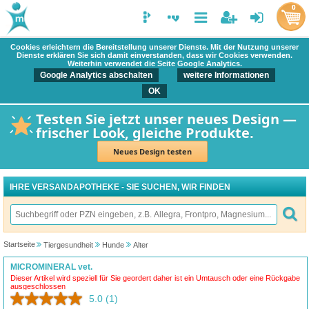
0
Cookies erleichtern die Bereitstellung unserer Dienste. Mit der Nutzung unserer
Dienste erklären Sie sich damit einverstanden, dass wir Cookies verwenden.
Weiterhin verwendet die Seite Google Analytics.
Google Analytics abschalten
weitere Informationen
OK
Testen Sie jetzt unser neues Design —
frischer Look, gleiche Produkte.
Neues Design testen
IHRE VERSANDAPOTHEKE - SIE SUCHEN, WIR FINDEN
Startseite
Tiergesundheit
Hunde
Alter
MICROMINERAL vet.
Dieser Artikel wird speziell für Sie geordert daher ist ein Umtausch oder eine Rückgabe
ausgeschlossen
5.0
(1)