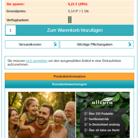
Sie sparen:
5,21 €
(
29%
)
Grundpreis:
0,14 €* / 1 Stk
Verfügbarkeit:
Zum Warenkorb hinzufügen
Versandkosten
Wichtige Pflichtangaben
Sie müssen
sich anmelden
um den ausgewählten Artikel in eine Einkaufsliste
aufzunehmen.
Produktinformation
Kundenbewertungen