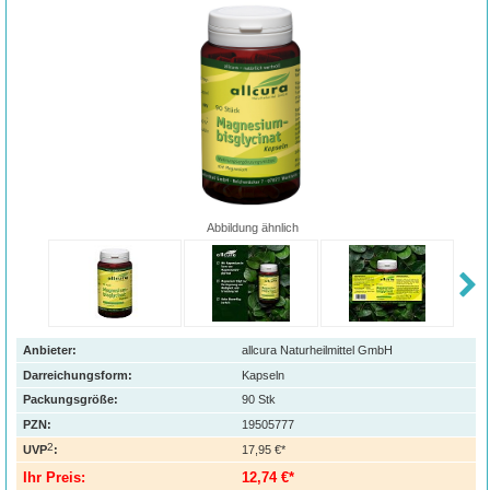
Abbildung ähnlich
Anbieter:
allcura Naturheilmittel GmbH
Darreichungsform:
Kapseln
Packungsgröße:
90
Stk
PZN
:
19505777
2
UVP
:
17,95 €*
Ihr Preis:
12,74 €*