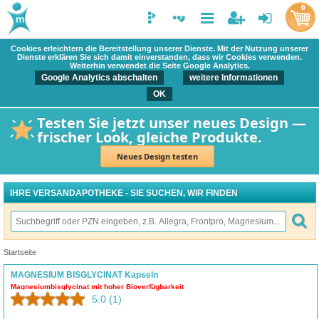
0
Cookies erleichtern die Bereitstellung unserer Dienste. Mit der Nutzung unserer
Dienste erklären Sie sich damit einverstanden, dass wir Cookies verwenden.
Weiterhin verwendet die Seite Google Analytics.
Google Analytics abschalten
weitere Informationen
OK
Testen Sie jetzt unser neues Design —
frischer Look, gleiche Produkte.
Neues Design testen
IHRE VERSANDAPOTHEKE - SIE SUCHEN, WIR FINDEN
Startseite
MAGNESIUM BISGLYCINAT Kapseln
Magnesiumbisglycinat mit hoher Bioverfügbarkeit
5.0
(1)