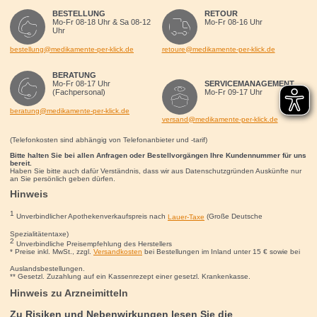
BESTELLUNG
RETOUR
Mo-Fr 08-18 Uhr & Sa 08-12
Mo-Fr 08-16 Uhr
Uhr
bestellung@medikamente-per-klick.de
retoure@medikamente-per-klick.de
BERATUNG
Mo-Fr 08-17 Uhr
SERVICEMANAGEMENT
(Fachpersonal)
Mo-Fr 09-17 Uhr
beratung@medikamente-per-klick.de
versand@medikamente-per-klick.de
(Telefonkosten sind abhängig von Telefonanbieter und -tarif)
Bitte halten Sie bei allen Anfragen oder Bestellvorgängen Ihre Kundennummer für uns
bereit.
Haben Sie bitte auch dafür Verständnis, dass wir aus Datenschutzgründen Auskünfte nur
an Sie persönlich geben dürfen.
Hinweis
1
Unverbindlicher Apothekenverkaufspreis nach
Lauer-Taxe
(Große Deutsche
Spezialitätentaxe)
2
Unverbindliche Preisempfehlung des Herstellers
* Preise inkl. MwSt., zzgl.
Versandkosten
bei Bestellungen im Inland unter 15
€
sowie bei
Auslandsbestellungen.
** Gesetzl. Zuzahlung auf ein Kassenrezept einer gesetzl. Krankenkasse.
Hinweis zu Arzneimitteln
Zu Risiken und Nebenwirkungen lesen Sie die