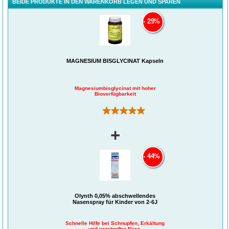
BEIDE PRODUKTE IN DEN WARENKORB LEGEN UND SPAREN
29%
MAGNESIUM BISGLYCINAT Kapseln
Magnesiumbisglycinat mit hoher
Bioverfügbarkeit
(1)
+
44%
Olynth 0,05% abschwellendes
Nasenspray für Kinder von 2-6J
Schnelle Hilfe bei Schnupfen, Erkältung
und verstopfter Nase.