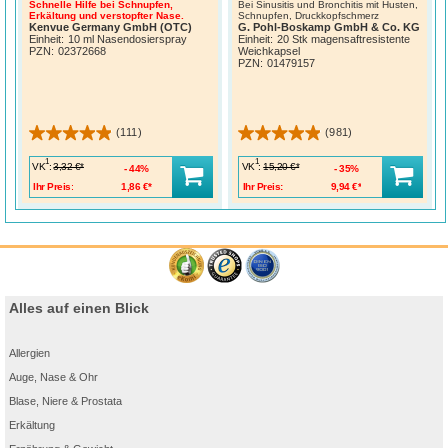
Schnelle Hilfe bei Schnupfen,
Bei Sinusitis und Bronchitis mit Husten,
Erkältung und verstopfter Nase.
Schnupfen, Druckkopfschmerz
Kenvue Germany GmbH (OTC)
G. Pohl-Boskamp GmbH & Co. KG
Einheit:
10 ml Nasendosierspray
Einheit:
20 Stk magensaftresistente
PZN
:
02372668
Weichkapsel
PZN
:
01479157
(111)
(981)
1
1
VK
:
VK
:
3,32 €*
15,20 €*
44%
35%
Ihr Preis:
1,86 €*
Ihr Preis:
9,94 €*
Alles auf einen Blick
Allergien
Auge, Nase & Ohr
Blase, Niere & Prostata
Erkältung