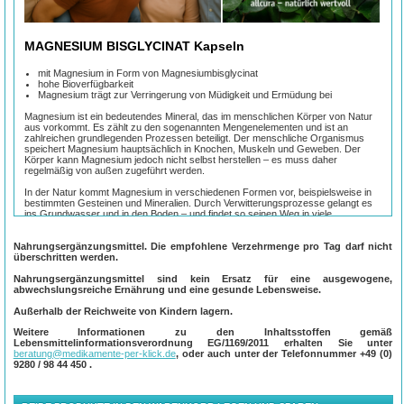
MAGNESIUM BISGLYCINAT Kapseln
mit Magnesium in Form von Magnesiumbisglycinat
hohe Bioverfügbarkeit
Magnesium trägt zur Verringerung von Müdigkeit und Ermüdung bei
Magnesium ist ein bedeutendes Mineral, das im menschlichen Körper von Natur
aus vorkommt. Es zählt zu den sogenannten Mengenelementen und ist an
zahlreichen grundlegenden Prozessen beteiligt. Der menschliche Organismus
speichert Magnesium hauptsächlich in Knochen, Muskeln und Geweben. Der
Körper kann Magnesium jedoch nicht selbst herstellen – es muss daher
regelmäßig von außen zugeführt werden.
In der Natur kommt Magnesium in verschiedenen Formen vor, beispielsweise in
bestimmten Gesteinen und Mineralien. Durch Verwitterungsprozesse gelangt es
ins Grundwasser und in den Boden – und findet so seinen Weg in viele
pflanzliche und tierische Lebensmittel. Auch Trinkwasser kann eine natürliche
Quelle für Magnesium sein, abhängig von der Region und der Wasserqualität.
Nahrungsergänzungsmittel. Die empfohlene Verzehrmenge pro Tag darf nicht
Magnesium wird häufig in Form von Nahrungsergänzungsmitteln angeboten, um
überschritten werden.
eine bewusst ausgerichtete Lebensweise zu unterstützen. Dabei stehen
verschiedene Darreichungsformen zur Verfügung – ob als Pulver, Tabletten oder
Nahrungsergänzungsmittel sind kein Ersatz für eine ausgewogene,
Kapseln, ganz nach persönlicher Vorliebe.
abwechslungsreiche Ernährung und eine gesunde Lebensweise.
Für Menschen, die auf eine ausgewogene Versorgung achten möchten, kann
Außerhalb der Reichweite von Kindern lagern.
Magnesium ein wichtiger Bestandteil des täglichen Wohlbefindens sein – nicht
Weitere Informationen zu den Inhaltsstoffen gemäß
zuletzt, weil es als Mineralstoff seit jeher als wertvoller Bestandteil einer
Lebensmittelinformationsverordnung EG/1169/2011 erhalten Sie unter
vielseitigen Ernährung geschätzt wird.
beratung@medikamente-per-klick.de
, oder auch unter der Telefonnummer
+49 (0)
9280 / 98 44 450
.
Verzehrsempfehlung:
3 x täglich 1 Kapsel mit etwas Flüssigkeit schlucken.