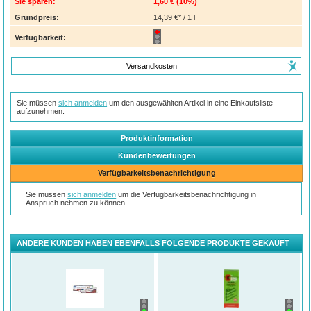
Sie sparen:
1,60 €
(
10%
)
Grundpreis:
14,39 €* / 1 l
Verfügbarkeit:
Versandkosten
Sie müssen
sich anmelden
um den ausgewählten Artikel in eine Einkaufsliste
aufzunehmen.
Produktinformation
Kundenbewertungen
Verfügbarkeitsbenachrichtigung
Sie müssen
sich anmelden
um die Verfügbarkeitsbenachrichtigung in
Anspruch nehmen zu können.
ANDERE KUNDEN HABEN EBENFALLS FOLGENDE PRODUKTE GEKAUFT