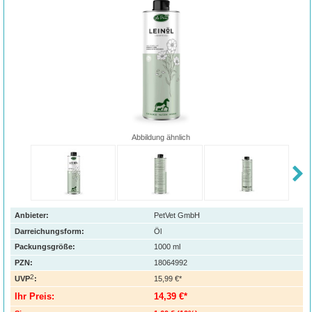
Abbildung ähnlich
Anbieter:
PetVet GmbH
Darreichungsform:
Öl
Packungsgröße:
1000
ml
PZN
:
18064992
2
UVP
:
15,99 €*
Ihr Preis:
14,39 €*