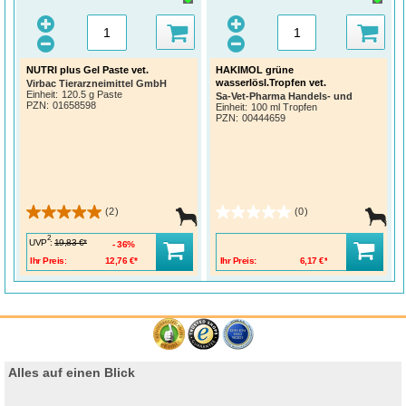
NUTRI plus Gel Paste vet.
HAKIMOL grüne
wasserlösl.Tropfen vet.
Virbac Tierarzneimittel GmbH
Einheit:
120.5 g Paste
Sa-Vet-Pharma Handels- und
PZN
:
01658598
Einheit:
100 ml Tropfen
PZN
:
00444659
(2)
(0)
2
UVP
:
19,83 €*
36%
Ihr Preis:
12,76 €*
Ihr Preis:
6,17 €*
Alles auf einen Blick