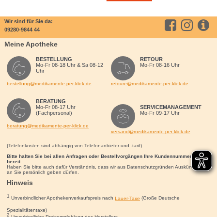
Wir sind für Sie da:
09280-9844 44
Meine Apotheke
BESTELLUNG
RETOUR
Mo-Fr 08-18 Uhr & Sa 08-12
Mo-Fr 08-16 Uhr
Uhr
bestellung@medikamente-per-klick.de
retoure@medikamente-per-klick.de
BERATUNG
Mo-Fr 08-17 Uhr
SERVICEMANAGEMENT
(Fachpersonal)
Mo-Fr 09-17 Uhr
beratung@medikamente-per-klick.de
versand@medikamente-per-klick.de
(Telefonkosten sind abhängig von Telefonanbieter und -tarif)
Bitte halten Sie bei allen Anfragen oder Bestellvorgängen Ihre Kundennummer für uns
bereit.
Haben Sie bitte auch dafür Verständnis, dass wir aus Datenschutzgründen Auskünfte nur
an Sie persönlich geben dürfen.
Hinweis
1
Unverbindlicher Apothekenverkaufspreis nach
Lauer-Taxe
(Große Deutsche
Spezialitätentaxe)
2
Unverbindliche Preisempfehlung des Herstellers