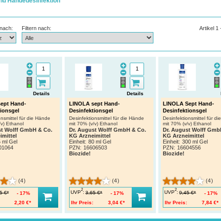
nd Händedesinfektion
 nach:
Filtern nach:
Artikel 1
Details
Details
ept Hand-
LINOLA sept Hand-
LINOLA Sept Hand-
tionsgel
Desinfektionsgel
Desinfektionsgel
onsmittel für die Hände
Desinfektionsmittel für die Hände
Desinfektionsmittel für d
/v) Ethanol
mit 70% (v/v) Ethanol
mit 70% (v/v) Ethanol
st Wolff GmbH & Co.
Dr. August Wolff GmbH & Co.
Dr. August Wolff Gmb
imittel
KG Arzneimittel
KG Arzneimittel
 ml Gel
Einheit:
80 ml Gel
Einheit:
300 ml Gel
01064
PZN
:
16606503
PZN
:
16604556
Biozide!
Biozide!
(4)
(4)
(4)
2
2
UVP
:
UVP
:
5 €*
3,65 €*
9,45 €*
17%
17%
17%
2,20 €*
Ihr Preis:
3,04 €*
Ihr Preis:
7,84 €*