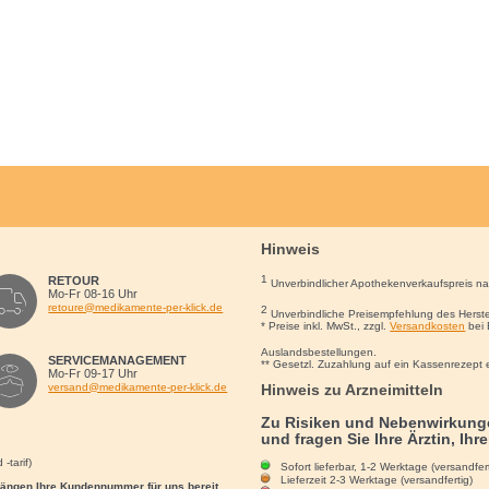
Hinweis
1
RETOUR
Unverbindlicher Apothekenverkaufspreis n
Mo-Fr 08-16 Uhr
retoure@medikamente-per-klick.de
2
Unverbindliche Preisempfehlung des Herste
* Preise inkl. MwSt., zzgl.
Versandkosten
bei 
Auslandsbestellungen.
SERVICEMANAGEMENT
** Gesetzl. Zuzahlung auf ein Kassenrezept 
Mo-Fr 09-17 Uhr
Hinweis zu Arzneimitteln
versand@medikamente-per-klick.de
Zu Risiken und Nebenwirkunge
und fragen Sie Ihre Ärztin, Ihr
-tarif)
Sofort lieferbar, 1-2 Werktage (versandfert
Lieferzeit 2-3 Werktage (versandfertig)
rgängen Ihre Kundennummer für uns bereit.