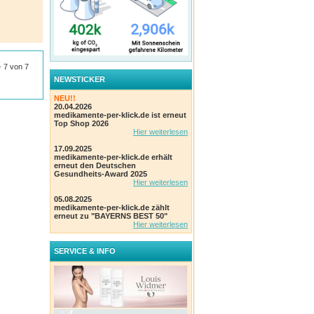
 - 7 von 7
NEWSTICKER
NEU!!
20.04.2026
medikamente-per-klick.de ist erneut
Top Shop 2026
Hier weiterlesen
17.09.2025
medikamente-per-klick.de erhält
erneut den Deutschen
Gesundheits-Award 2025
Hier weiterlesen
05.08.2025
medikamente-per-klick.de zählt
erneut zu "BAYERNS BEST 50"
Hier weiterlesen
SERVICE & INFO