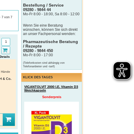
Bestellung / Service
09280 - 9844 44
Mo-Fr 8:00 - 18:00, Sa 8:00 - 12:00
 - 7 von 7
Wenn Sie eine Beratung
wünschen, können Sie sich direkt
an unser Fachpersonal wenden:
Pharmazeutische Beratung
/ Rezepte
09280 - 9844 450
Mo-Fr 8:00 - 17:00
Details
(Telefonkosten sind abhängig von
Telefonanbieter und -tarif)
ie Hände
KLICK DES TAGES
H & Co.
VIGANTOLVIT 2000 I.E. Vitamin D3
Weichkapseln
Sonderpreis