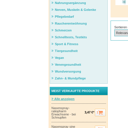
Nahrungsergänzung
Nerven, Muskeln & Gelenke
Pflegebedarf
Raucherentwöhnung
Sortieren
Schmerzen
Schnelltests, Testkits
Sport & Fitness
Tiergesundheit
Vegan
Venengesundheit
Wundversorgung
Zahn- & Mundpflege
MEIST VERKAUFTE PRODUKTE
Alle anzeigen
Nasenspray-
ratiopharm
1
3,47 €*
Erwachsene - bei
Schnupfen
Nasenspray sine