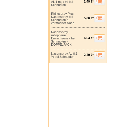
1
2,49 €*
AL 1 mg / ml bei
Schnupfen
Rhinospray Plus
Nasenspray bei
1
5,66 €*
Schnupfen &
verstopfter Nase
Nasenspray-
ratiopharm
1
6,64 €*
Erwachsene - bei
Schnupfen -
DOPPELPACK
Nasenspray AL 0,1
1
2,49 €*
% bei Schnupfen