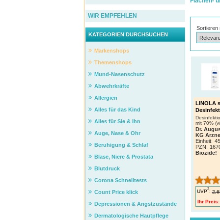
Flächen- u
WIR EMPFEHLEN
Sortieren
KATEGORIEN DURCHSUCHEN
Markenshops
Themenshops
Mund-Nasenschutz
Abwehrkräfte
Allergien
LINOLA s
Alles für das Kind
Desinfek
Desinfekti
Alles für Sie & Ihn
mit 70% (v
Dr. Augu
Auge, Nase & Ohr
KG Arzne
Einheit:
45
Beruhigung & Schlaf
PZN
:
167
Biozide!
Blase, Niere & Prostata
Blutdruck
Corona Schnelltests
2
UVP
:
2,6
Count Price klick
Ihr Preis:
Depressionen & Angstzustände
Dermatologische Hautpflege