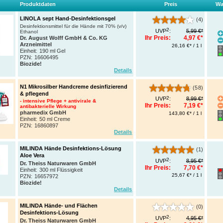
Produktdaten
Preis
Wa
LINOLA sept Hand-Desinfektionsgel
(4)
Desinfektionsmittel für die Hände mit 70% (v/v)
2
UVP
:
5,99 €*
Ethanol
Ihr Preis:
4,97 €*
Dr. August Wolff GmbH & Co. KG
Arzneimittel
26,16 €* / 1 l
Einheit:
190 ml Gel
PZN
:
16606495
Biozide!
Details
N1 Mikrosilber Handcreme desinfizierend
(58)
& pflegend
2
UVP
:
8,99 €*
- intensive Pflege + antivirale &
Ihr Preis:
7,19 €*
antibakterielle Wirkung
pharmedix GmbH
143,80 €* / 1 l
Einheit:
50 ml Creme
PZN
:
16860897
Details
MILINDA Hände Desinfektions-Lösung
(1)
Aloe Vera
2
UVP
:
8,95 €*
Dr. Theiss Naturwaren GmbH
Ihr Preis:
7,70 €*
Einheit:
300 ml Flüssigkeit
25,67 €* / 1 l
PZN
:
16657972
Biozide!
Details
MILINDA Hände- und Flächen
(0)
Desinfektions-Lösung
2
UVP
:
4,95 €*
Dr. Theiss Naturwaren GmbH