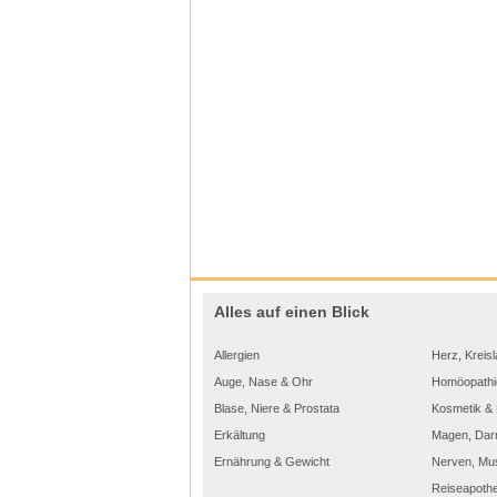
Alles auf einen Blick
Allergien
Herz, Kreisl
Auge, Nase & Ohr
Homöopathi
Blase, Niere & Prostata
Kosmetik & 
Erkältung
Magen, Dar
Ernährung & Gewicht
Nerven, Mu
Reiseapoth