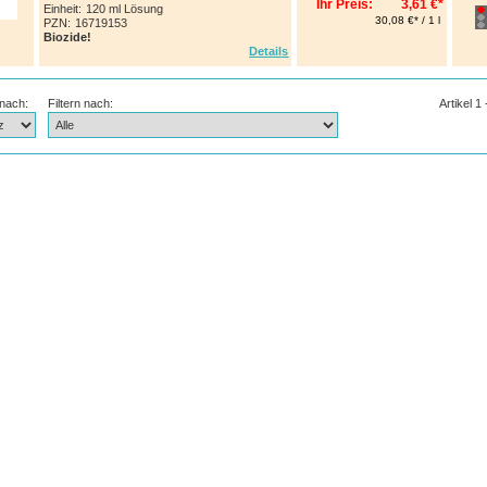
Ihr Preis:
3,61 €*
Einheit:
120 ml Lösung
30,08 €* / 1 l
PZN
:
16719153
Biozide!
Details
 nach:
Filtern nach:
Artikel 1