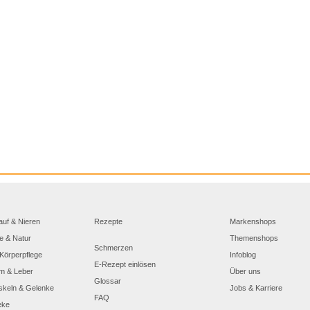
auf & Nieren
Rezepte
Markenshops
e & Natur
Themenshops
Schmerzen
Körperpflege
Infoblog
E-Rezept einlösen
m & Leber
Über uns
Glossar
skeln & Gelenke
Jobs & Karriere
FAQ
eke