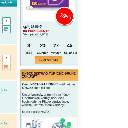
renkorb
-39%
1
17,99 €*
VK
:
Ihr Preis:
10,95 €*
Sie sparen:
7,04 €
3
20
27
44
Tage
Jetzt sichern
UNSER BEITRAG FÜR EINE GRÜNE
ZUKUNFT
Denn
NACHHALTIGKEIT
wird bei uns
GROSS
geschrieben.
Info
Unser Logistikzentrum im schönen
Oberfranken verfügt über eine
hochmoderne Photovoltaikanlage,
welche uns mit Strom versorgt.
Die bisherige Bilanz:
Info