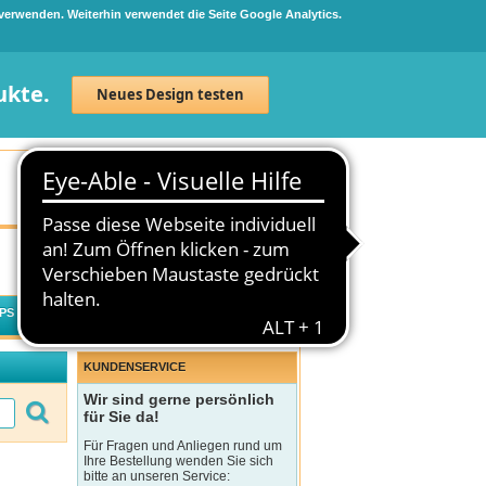
 verwenden. Weiterhin verwendet die Seite Google Analytics.
ukte.
Neues Design testen
Neuanmeldung
Anmelden
0
Artikel
0,00 €
PS
WECHSELWIRKUNGSCHECK
KUNDENSERVICE
Wir sind gerne persönlich
für Sie da!
Für Fragen und Anliegen rund um
Ihre Bestellung wenden Sie sich
bitte an unseren Service: