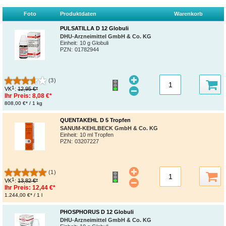
Foto
Produktdaten
Warenkorb
PULSATILLA D 12 Globuli
DHU-Arzneimittel GmbH & Co. KG
Einheit:
10 g Globuli
PZN
:
01782944
(3)
1
VK
:
12,95 €*
Ihr Preis:
8,08 €*
808,00 €* / 1 kg
QUENTAKEHL D 5 Tropfen
SANUM-KEHLBECK GmbH & Co. KG
Einheit:
10 ml Tropfen
PZN
:
03207227
(1)
1
VK
:
13,82 €*
Ihr Preis:
12,44 €*
1.244,00 €* / 1 l
PHOSPHORUS D 12 Globuli
DHU-Arzneimittel GmbH & Co. KG