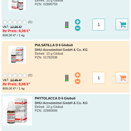
Einheit:
10 g Globuli
PZN
:
02890759
(0)
1
VK
:
12,95 €*
Ihr Preis:
8,08 €*
808,00 €* / 1 kg
PULSATILLA D 6 Globuli
DHU-Arzneimittel GmbH & Co. KG
Einheit:
10 g Globuli
PZN
:
01782938
(0)
1
VK
:
12,95 €*
Ihr Preis:
8,08 €*
808,00 €* / 1 kg
PHYTOLACCA D 6 Globuli
DHU-Arzneimittel GmbH & Co. KG
Einheit:
10 g Globuli
PZN
:
02890699