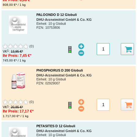
808,00 €* / 1 kg
PALOONDO D 12 Globuli
DHU-Arzneimittel GmbH & Co. KG
Einheit:
10 g Globuli
PZN
:
10753806
(0)
1
VK
:
13,95 €*
Ihr Preis:
7,45 €*
745,00 €* / 1 kg
PHOSPHORUS D 200 Globuli
DHU-Arzneimittel GmbH & Co. KG
Einheit:
10 g Globuli
PZN
:
02929007
(0)
1
VK
:
20,85 €*
Ihr Preis:
17,17 €*
1.717,00 €* / 1 kg
PETASITES D 12 Globuli
DHU-Arzneimittel GmbH & Co. KG
Einheit:
10 g Globuli