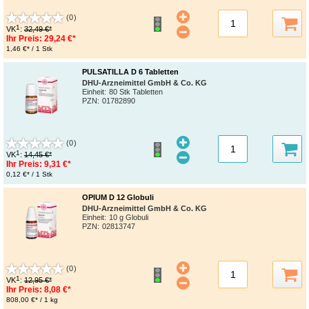
(0)
1
VK
:
32,49 €*
Ihr Preis:
29,24 €*
1,46 €* / 1 Stk
PULSATILLA D 6 Tabletten
DHU-Arzneimittel GmbH & Co. KG
Einheit:
80 Stk Tabletten
PZN
:
01782890
(0)
1
VK
:
14,45 €*
Ihr Preis:
9,31 €*
0,12 €* / 1 Stk
OPIUM D 12 Globuli
DHU-Arzneimittel GmbH & Co. KG
Einheit:
10 g Globuli
PZN
:
02813747
(0)
1
VK
:
12,95 €*
Ihr Preis:
8,08 €*
808,00 €* / 1 kg