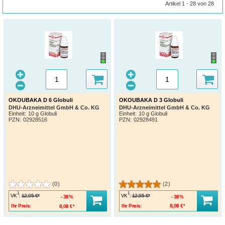
Artikel 1 - 28 von 28
OKOUBAKA D 6 Globuli
OKOUBAKA D 3 Globuli
DHU-Arzneimittel GmbH & Co. KG
DHU-Arzneimittel GmbH & Co. KG
Einheit:
10 g Globuli
Einheit:
10 g Globuli
PZN
:
02928516
PZN
:
02928491
(0)
(2)
1
1
VK
:
VK
:
12,95 €*
12,95 €*
38%
38%
Ihr Preis:
8,08 €*
Ihr Preis:
8,08 €*