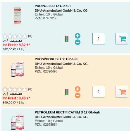
PROPOLIS D 12 Globuli
DHU-Arzneimittel GmbH & Co. KG
Einheit:
10 g Globuli
PZN
:
07459256
(0)
1
VK
:
13,95 €*
Ihr Preis:
8,82 €*
882,00 €* / 1 kg
PHOSPHORUS D 30 Globuli
DHU-Arzneimittel GmbH & Co. KG
Einheit:
10 g Globuli
PZN
:
02890498
(0)
1
VK
:
13,45 €*
Ihr Preis:
8,40 €*
840,00 €* / 1 kg
PETROLEUM RECTIFICATUM D 12 Globuli
DHU-Arzneimittel GmbH & Co. KG
Einheit:
10 g Globuli
PZN
:
02928864