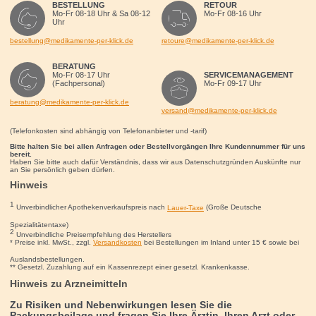
BESTELLUNG
RETOUR
Mo-Fr 08-18 Uhr & Sa 08-12
Mo-Fr 08-16 Uhr
Uhr
bestellung@medikamente-per-klick.de
retoure@medikamente-per-klick.de
BERATUNG
Mo-Fr 08-17 Uhr
SERVICEMANAGEMENT
(Fachpersonal)
Mo-Fr 09-17 Uhr
beratung@medikamente-per-klick.de
versand@medikamente-per-klick.de
(Telefonkosten sind abhängig von Telefonanbieter und -tarif)
Bitte halten Sie bei allen Anfragen oder Bestellvorgängen Ihre Kundennummer für uns
bereit.
Haben Sie bitte auch dafür Verständnis, dass wir aus Datenschutzgründen Auskünfte nur
an Sie persönlich geben dürfen.
Hinweis
1
Unverbindlicher Apothekenverkaufspreis nach
Lauer-Taxe
(Große Deutsche
Spezialitätentaxe)
2
Unverbindliche Preisempfehlung des Herstellers
* Preise inkl. MwSt., zzgl.
Versandkosten
bei Bestellungen im Inland unter 15
€
sowie bei
Auslandsbestellungen.
** Gesetzl. Zuzahlung auf ein Kassenrezept einer gesetzl. Krankenkasse.
Hinweis zu Arzneimitteln
Zu Risiken und Nebenwirkungen lesen Sie die
Packungsbeilage und fragen Sie Ihre Ärztin, Ihren Arzt oder