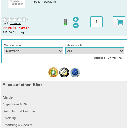
PZN
:
10753746
(0)
1
VK
:
13,95 €*
Ihr Preis:
7,45 €*
745,00 €* / 1 kg
Sortieren nach:
Filtern nach:
Artikel 1 - 28 von 28
Alles auf einen Blick
Allergien
Auge, Nase & Ohr
Blase, Niere & Prostata
Erkältung
Ernährung & Gewicht