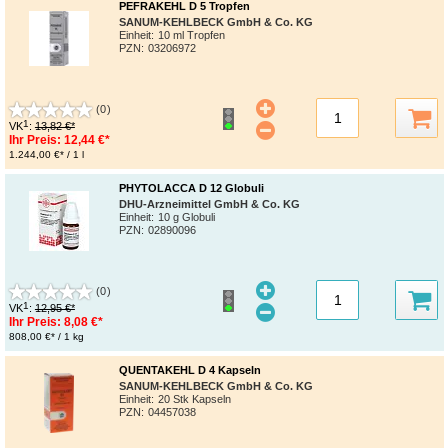
PEFRAKEHL D 5 Tropfen
SANUM-KEHLBECK GmbH & Co. KG
Einheit:
10 ml Tropfen
PZN
:
03206972
(0)
1
VK
:
13,82 €*
Ihr Preis:
12,44 €*
1.244,00 €* / 1 l
PHYTOLACCA D 12 Globuli
DHU-Arzneimittel GmbH & Co. KG
Einheit:
10 g Globuli
PZN
:
02890096
(0)
1
VK
:
12,95 €*
Ihr Preis:
8,08 €*
808,00 €* / 1 kg
QUENTAKEHL D 4 Kapseln
SANUM-KEHLBECK GmbH & Co. KG
Einheit:
20 Stk Kapseln
PZN
:
04457038