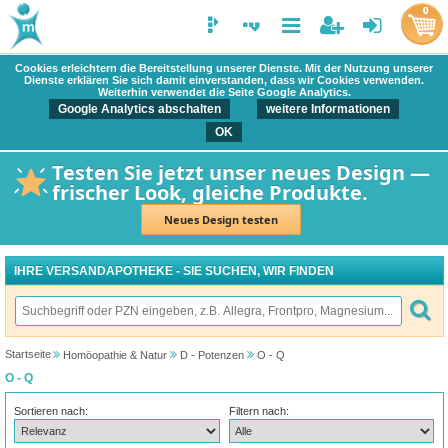
0
Cookies erleichtern die Bereitstellung unserer Dienste. Mit der Nutzung unserer
Dienste erklären Sie sich damit einverstanden, dass wir Cookies verwenden.
Weiterhin verwendet die Seite Google Analytics.
Google Analytics abschalten
weitere Informationen
OK
Testen Sie jetzt unser neues Design —
frischer Look, gleiche Produkte.
Neues Design testen
IHRE VERSANDAPOTHEKE - SIE SUCHEN, WIR FINDEN
Startseite
Homöopathie & Natur
D - Potenzen
O - Q
O - Q
Sortieren nach:
Filtern nach: