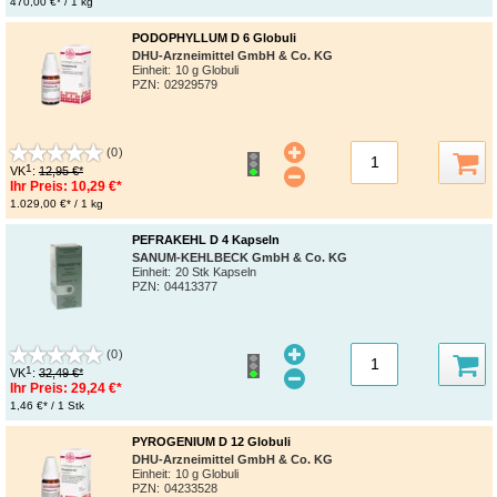
470,00 €* / 1 kg
PODOPHYLLUM D 6 Globuli
DHU-Arzneimittel GmbH & Co. KG
Einheit:
10 g Globuli
PZN
:
02929579
(0)
1
VK
:
12,95 €*
Ihr Preis:
10,29 €*
1.029,00 €* / 1 kg
PEFRAKEHL D 4 Kapseln
SANUM-KEHLBECK GmbH & Co. KG
Einheit:
20 Stk Kapseln
PZN
:
04413377
(0)
1
VK
:
32,49 €*
Ihr Preis:
29,24 €*
1,46 €* / 1 Stk
PYROGENIUM D 12 Globuli
DHU-Arzneimittel GmbH & Co. KG
Einheit:
10 g Globuli
PZN
:
04233528