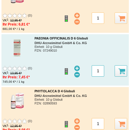
(0)
1
VK
:
12,95 €*
Ihr Preis:
6,81 €*
681,00 €* / 1 kg
PAEONIA OFFICINALIS D 6 Globuli
DHU-Arzneimittel GmbH & Co. KG
Einheit:
10 g Globuli
PZN
:
07249010
(0)
1
VK
:
13,95 €*
Ihr Preis:
7,45 €*
745,00 €* / 1 kg
PHYTOLACCA D 4 Globuli
DHU-Arzneimittel GmbH & Co. KG
Einheit:
10 g Globuli
PZN
:
02890593
(0)
1
VK
:
12,95 €*
Ihr Preis:
8,08 €*