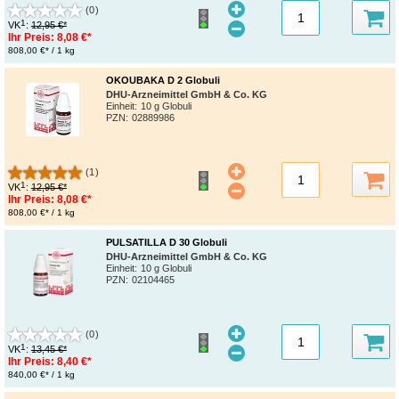
(0)
1
VK
:
12,95 €*
Ihr Preis:
8,08 €*
808,00 €* / 1 kg
OKOUBAKA D 2 Globuli
DHU-Arzneimittel GmbH & Co. KG
Einheit:
10 g Globuli
PZN
:
02889986
(1)
1
VK
:
12,95 €*
Ihr Preis:
8,08 €*
808,00 €* / 1 kg
PULSATILLA D 30 Globuli
DHU-Arzneimittel GmbH & Co. KG
Einheit:
10 g Globuli
PZN
:
02104465
(0)
1
VK
:
13,45 €*
Ihr Preis:
8,40 €*
840,00 €* / 1 kg