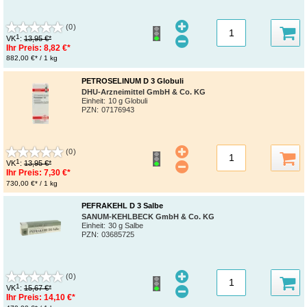
(0)
1
VK
:
13,95 €*
Ihr Preis:
8,82 €*
882,00 €* / 1 kg
PETROSELINUM D 3 Globuli
DHU-Arzneimittel GmbH & Co. KG
Einheit:
10 g Globuli
PZN
:
07176943
(0)
1
VK
:
13,95 €*
Ihr Preis:
7,30 €*
730,00 €* / 1 kg
PEFRAKEHL D 3 Salbe
SANUM-KEHLBECK GmbH & Co. KG
Einheit:
30 g Salbe
PZN
:
03685725
(0)
1
VK
:
15,67 €*
Ihr Preis:
14,10 €*