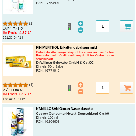
PZN
:
17553401
(1)
2
UVP
:
7,45 €*
Ihr Preis:
4,37 €*
291,33 €* / 1 l
PINIMENTHOL Erkältungsbalsam mild
Befreit die Atemwege, stoppt Hustenreiz und löst Schleim.
Besonders mild für die noch empfindliche Kinderhaut und -
schleimhaut.
Dr.Willmar Schwabe GmbH & Co.KG
Einheit:
50 g Salbe
PZN
:
07779943
(1)
1
VK
:
11,80 €*
Ihr Preis:
6,92 €*
138,40 €* / 1 kg
KAMILLOSAN Ocean Nasendusche
Cooper Consumer Health Deutschland GmbH
Einheit:
100 ml
PZN
:
02904639