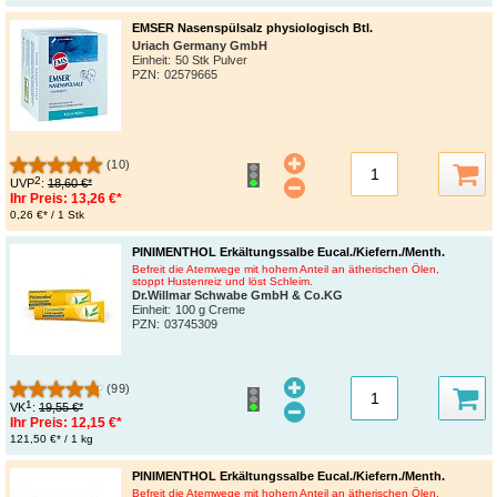
EMSER Nasenspülsalz physiologisch Btl.
Uriach Germany GmbH
Einheit:
50 Stk Pulver
PZN
:
02579665
(10)
2
UVP
:
18,60 €*
Ihr Preis:
13,26 €*
0,26 €* / 1 Stk
PINIMENTHOL Erkältungssalbe Eucal./Kiefern./Menth.
Befreit die Atemwege mit hohem Anteil an ätherischen Ölen,
stoppt Hustenreiz und löst Schleim.
Dr.Willmar Schwabe GmbH & Co.KG
Einheit:
100 g Creme
PZN
:
03745309
(99)
1
VK
:
19,55 €*
Ihr Preis:
12,15 €*
121,50 €* / 1 kg
PINIMENTHOL Erkältungssalbe Eucal./Kiefern./Menth.
Befreit die Atemwege mit hohem Anteil an ätherischen Ölen,