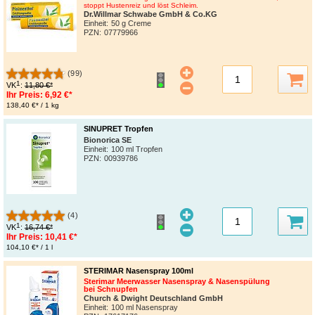
stoppt Hustenreiz und löst Schleim.
Dr.Willmar Schwabe GmbH & Co.KG
Einheit:
50 g Creme
PZN
:
07779966
(99)
1
VK
:
11,80 €*
Ihr Preis:
6,92 €*
138,40 €* / 1 kg
SINUPRET Tropfen
Bionorica SE
Einheit:
100 ml Tropfen
PZN
:
00939786
(4)
1
VK
:
16,74 €*
Ihr Preis:
10,41 €*
104,10 €* / 1 l
STERIMAR Nasenspray 100ml
Sterimar Meerwasser Nasenspray & Nasenspülung
bei Schnupfen
Church & Dwight Deutschland GmbH
Einheit:
100 ml Nasenspray