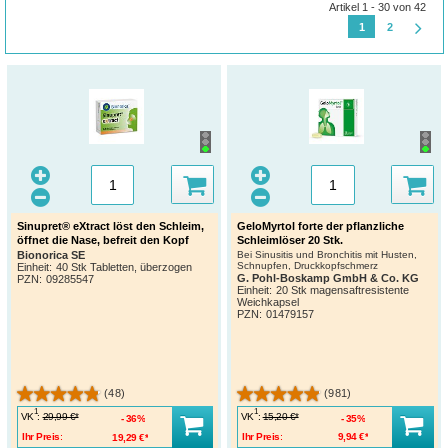
Artikel 1 - 30 von 42
1
2
Sinupret® eXtract löst den Schleim,
GeloMyrtol forte der pflanzliche
öffnet die Nase, befreit den Kopf
Schleimlöser 20 Stk.
Bionorica SE
Bei Sinusitis und Bronchitis mit Husten,
Schnupfen, Druckkopfschmerz
Einheit:
40 Stk Tabletten, überzogen
G. Pohl-Boskamp GmbH & Co. KG
PZN
:
09285547
Einheit:
20 Stk magensaftresistente
Weichkapsel
PZN
:
01479157
(48)
(981)
1
1
VK
:
VK
:
29,99 €*
15,20 €*
36%
35%
Ihr Preis:
19,29 €*
Ihr Preis:
9,94 €*