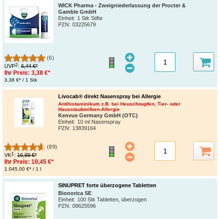
WICK Pharma - Zweigniederlassung der Procter &
Gamble GmbH
Einheit:
1 Stk Stifte
PZN
:
03225679
(6)
2
UVP
:
6,44 €*
Ihr Preis:
3,38 €*
3,38 €* / 1 Stk
Livocab® direkt Nasenspray bei Allergie
Antihistaminikum z.B. bei Heuschnupfen, Tier- oder
Hausstaubmilben-Allergie
Kenvue Germany GmbH (OTC)
Einheit:
10 ml Nasenspray
PZN
:
13839164
(89)
1
VK
:
16,99 €*
Ihr Preis:
10,45 €*
1.045,00 €* / 1 l
SINUPRET forte überzogene Tabletten
Bionorica SE
Einheit:
100 Stk Tabletten, überzogen
PZN
:
08625596