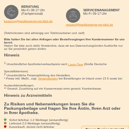
BERATUNG
Mo-Fr 08-17 Uhr
SERVICEMANAGEMENT
(Fachpersonal)
Mo-Fr 09-17 Uhr
beratung@medikamente-per-klick.de
versand@medikamente-per-klick.de
(Telefonkosten sind abhängig von Telefonanbieter und -tarif)
Bitte halten Sie bei allen Anfragen oder Bestellvorgängen Ihre Kundennummer für uns
bereit.
Haben Sie bitte auch dafür Verständnis, dass wir aus Datenschutzgründen Auskünfte nur
an Sie persönlich geben dürfen.
Hinweis
1
Unverbindlicher Apothekenverkaufspreis nach
Lauer-Taxe
(Große Deutsche
Spezialitätentaxe)
2
Unverbindliche Preisempfehlung des Herstellers
* Preise inkl. MwSt., zzgl.
Versandkosten
bei Bestellungen im Inland unter 15
€
sowie bei
Auslandsbestellungen.
** Gesetzl. Zuzahlung auf ein Kassenrezept einer gesetzl. Krankenkasse.
Hinweis zu Arzneimitteln
Zu Risiken und Nebenwirkungen lesen Sie die
Packungsbeilage und fragen Sie Ihre Ärztin, Ihren Arzt oder
in Ihrer Apotheke.
Sofort lieferbar, 1-2 Werktage (versandfertig)
ANGOCIN Anti Infekt N Filmtabletten
Lieferzeit 2-3 Werktage (versandfertig)
Ausverkauft, derzeit nicht lieferbar