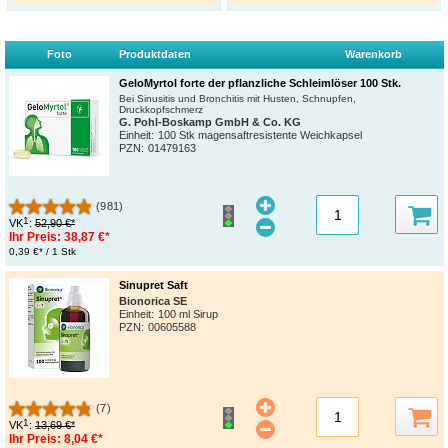
Foto
Produktdaten
Warenkorb
GeloMyrtol forte der pflanzliche Schleimlöser 100 Stk.
Bei Sinusitis und Bronchitis mit Husten, Schnupfen,
Druckkopfschmerz
G. Pohl-Boskamp GmbH & Co. KG
Einheit:
100 Stk magensaftresistente Weichkapsel
PZN
:
01479163
(981)
1
VK
:
52,90 €*
Ihr Preis:
38,87 €*
0,39 €* / 1 Stk
Sinupret Saft
Bionorica SE
Einheit:
100 ml Sirup
PZN
:
00605588
(7)
1
VK
:
13,69 €*
Ihr Preis:
8,04 €*