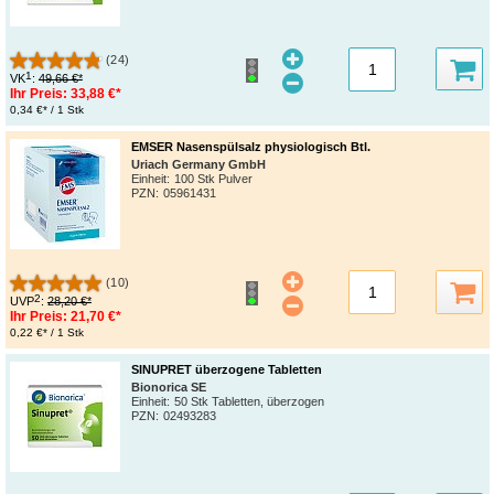
(24)
1
VK
:
49,66 €*
Ihr Preis:
33,88 €*
0,34 €* / 1 Stk
EMSER Nasenspülsalz physiologisch Btl.
Uriach Germany GmbH
Einheit:
100 Stk Pulver
PZN
:
05961431
(10)
2
UVP
:
28,20 €*
Ihr Preis:
21,70 €*
0,22 €* / 1 Stk
SINUPRET überzogene Tabletten
Bionorica SE
Einheit:
50 Stk Tabletten, überzogen
PZN
:
02493283