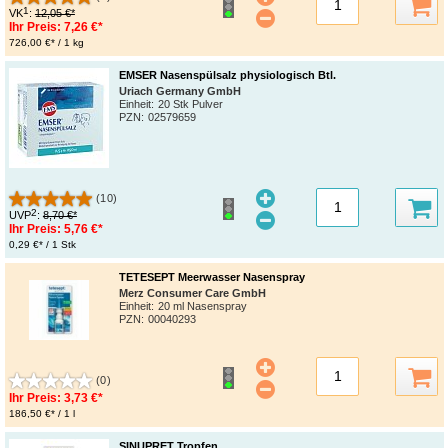
1
VK
:
12,05 €*
Ihr Preis:
7,26 €*
726,00 €* / 1 kg
EMSER Nasenspülsalz physiologisch Btl.
Uriach Germany GmbH
Einheit:
20 Stk Pulver
PZN
:
02579659
(10)
2
UVP
:
8,70 €*
Ihr Preis:
5,76 €*
0,29 €* / 1 Stk
TETESEPT Meerwasser Nasenspray
Merz Consumer Care GmbH
Einheit:
20 ml Nasenspray
PZN
:
00040293
(0)
Ihr Preis:
3,73 €*
186,50 €* / 1 l
SINUPRET Tropfen