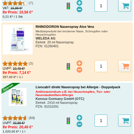
(7)
1
VK
:
16,99 €*
Ihr Preis:
10,56 €*
0,21 €* / 1 Stk
RHINODORON Nasenspray Aloe Vera
Medizinprodukt bei trockener Nase, Schnupfen oder
Heuschnupfen
WELEDA AG
Einheit:
20 ml Nasenspray
PZN
:
01260401
(3)
2
UVP
:
10,49 €*
Ihr Preis:
7,14 €*
357,00 €* / 1 l
Livocab® direkt Nasenspray bei Allergie - Doppelpack
Antihistaminikum z.B. bei Heuschnupfen, Tier- oder
Hausstaubmilben-Allergie
Kenvue Germany GmbH (OTC)
Einheit:
2X10 ml Nasenspray
PZN
:
81010291
(89)
2
UVP
:
33,98 €*
Ihr Preis:
20,40 €*
1.020,00 €* / 1 l