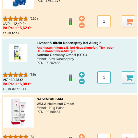
PZN
:
17617176
(110)
2
UVP
:
12,49 €*
Ihr Preis:
6,62 €*
66,20 €* / 1 l
Livocab® direkt Nasenspray bei Allergie
Antihistaminikum z.B. bei Heuschnupfen, Tier- oder
Hausstaubmilben-Allergie
Kenvue Germany GmbH (OTC)
Einheit:
5 ml Nasenspray
PZN
:
00202465
(89)
1
VK
:
10,48 €*
Ihr Preis:
6,08 €*
1.216,00 €* / 1 l
NASENBALSAM
WALA Heilmittel GmbH
Einheit:
10 g Salbe
PZN
:
02198437
(3)