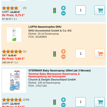
(3)
2
UVP
:
12,98 €*
Ihr Preis:
9,75 €*
97,50 €* / 1 l
LUFFA Nasentropfen DHU
DHU-Arzneimittel GmbH & Co. KG
Einheit:
20 ml Dosierspray
PZN
:
00180893
(1)
1
VK
:
9,45 €*
Ihr Preis:
5,90 €*
295,00 €* / 1 l
STERIMAR Baby Nasenspray 100ml (ab 3 Monate)
Sterimar Baby Meerwasser Nasenspray &
Nasenspülung bei Schnupfen
Church & Dwight Deutschland GmbH
Einheit:
100 ml Nasenspray
PZN
:
17617182
(220)
2
UVP
:
12,49 €*
Ihr Preis:
6,62 €*