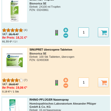
Bionorica SE
Einheit:
2X100 ml Tropfen
PZN
:
03243861
(4)
1
VK
:
28,45 €*
Ihr Preis:
18,31 €*
91,55 €* / 1 l
SINUPRET überzogene Tabletten
Bionorica SE
Einheit:
100 Stk Tabletten, überzogen
PZN
:
02493308
(7)
1
VK
:
29,63 €*
Ihr Preis:
19,06 €*
0,19 €* / 1 Stk
RHINO-PFLÜGER Nasenspray
Homöopathisches Laboratorium Alexander Pflüger
GmbH & Co. KG
Einheit:
15 ml Nasenspray