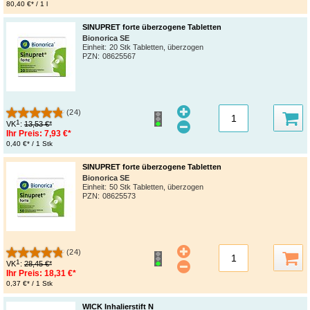
80,40 €* / 1 l
SINUPRET forte überzogene Tabletten
Bionorica SE
Einheit:
20 Stk Tabletten, überzogen
PZN
:
08625567
(24)
1
VK
:
13,53 €*
Ihr Preis:
7,93 €*
0,40 €* / 1 Stk
SINUPRET forte überzogene Tabletten
Bionorica SE
Einheit:
50 Stk Tabletten, überzogen
PZN
:
08625573
(24)
1
VK
:
28,45 €*
Ihr Preis:
18,31 €*
0,37 €* / 1 Stk
WICK Inhalierstift N