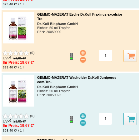
393,40 €* / 1 l
GEMMO-MAZERAT Esche Dr.Koll Fraxinus excelsior
Tro
Dr. Koll Biopharm GmbH
Einheit:
50 ml Tropfen
PZN
:
20059900
(0)
2
UVP
:
21,85 €*
Ihr Preis:
19,67 €*
393,40 €* / 1 l
GEMMO-MAZERAT Wacholder Dr.Koll Juniperus
com.Tro.
Dr. Koll Biopharm GmbH
Einheit:
50 ml Tropfen
PZN
:
20059923
(0)
2
UVP
:
21,85 €*
Ihr Preis:
19,67 €*
393,40 €* / 1 l