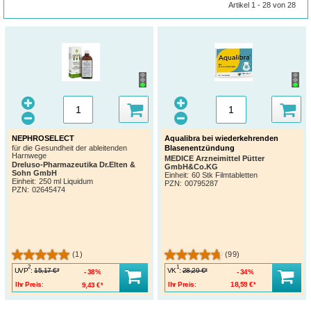
Artikel 1 - 28 von 28
NEPHROSELECT
Aqualibra bei wiederkehrenden
Blasenentzündung
für die Gesundheit der ableitenden
Harnwege
MEDICE Arzneimittel Pütter
Dreluso-Pharmazeutika Dr.Elten &
GmbH&Co.KG
Sohn GmbH
Einheit:
60 Stk Filmtabletten
Einheit:
250 ml Liquidum
PZN
:
00795287
PZN
:
02645474
(1)
(99)
2
1
UVP
:
VK
:
15,17 €*
28,29 €*
38%
34%
Ihr Preis:
9,43 €*
Ihr Preis:
18,59 €*