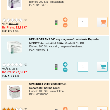
Einheit:
200 Stk Filmtabletten
PZN
:
04133212
(0)
1
VK
:
18,16 €*
Ihr Preis:
12,88 €*
0,06 €* / 1 Stk
NEPHROTRANS 840 mg magensaftresistente Kapseln
MEDICE Arzneimittel Pütter GmbH&Co.KG
Einheit:
100 Stk Kapseln, magensaftresistent
PZN
:
03949271
(0)
1
VK
:
37,33 €*
Ihr Preis:
27,39 €*
0,27 €* / 1 Stk
SPASURET 200 Filmtabletten
Recordati Pharma GmbH
Einheit:
100 Stk Filmtabletten
PZN
:
03328600
(3)