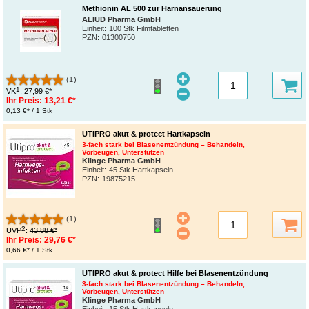
Methionin AL 500 zur Harnansäuerung
ALIUD Pharma GmbH
Einheit:
100 Stk Filmtabletten
PZN
:
01300750
(1)
1
VK
:
27,99 €*
Ihr Preis:
13,21 €*
0,13 €* / 1 Stk
UTIPRO akut & protect Hartkapseln
3-fach stark bei Blasenentzündung – Behandeln,
Vorbeugen, Unterstützen
Klinge Pharma GmbH
Einheit:
45 Stk Hartkapseln
PZN
:
19875215
(1)
2
UVP
:
43,88 €*
Ihr Preis:
29,76 €*
0,66 €* / 1 Stk
UTIPRO akut & protect Hilfe bei Blasenentzündung
3-fach stark bei Blasenentzündung – Behandeln,
Vorbeugen, Unterstützen
Klinge Pharma GmbH
Einheit:
15 Stk Hartkapseln