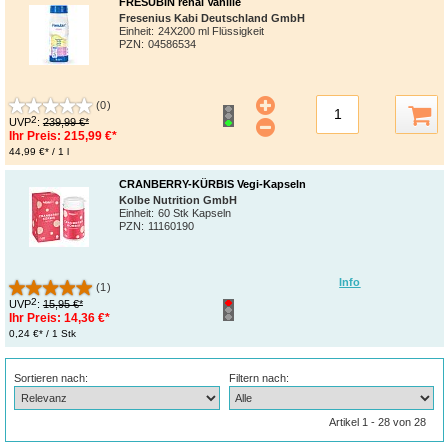
FRESUBIN renal Vanille
Fresenius Kabi Deutschland GmbH
Einheit:
24X200 ml Flüssigkeit
PZN
:
04586534
(0)
2
UVP
:
239,99 €*
Ihr Preis:
215,99 €*
44,99 €* / 1 l
CRANBERRY-KÜRBIS Vegi-Kapseln
Kolbe Nutrition GmbH
Einheit:
60 Stk Kapseln
PZN
:
11160190
Info
(1)
2
UVP
:
15,95 €*
Ihr Preis:
14,36 €*
0,24 €* / 1 Stk
Sortieren nach:
Filtern nach:
Artikel 1 - 28 von 28