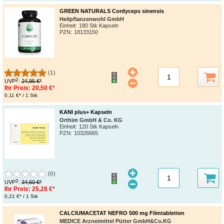
GREEN NATURALS Cordyceps sinensis
Heilpflanzenwohl GmbH
Einheit:
180 Stk Kapseln
PZN
:
18133150
(1)
2
UVP
:
24,95 €*
Ihr Preis:
20,50 €*
0,11 €* / 1 Stk
KANI plus+ Kapseln
Orthim GmbH & Co. KG
Einheit:
120 Stk Kapseln
PZN
:
10326665
(0)
2
UVP
:
34,60 €*
Ihr Preis:
25,28 €*
0,21 €* / 1 Stk
CALCIUMACETAT NEFRO 500 mg Filmtabletten
MEDICE Arzneimittel Pütter GmbH&Co.KG