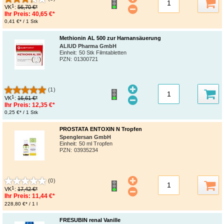
1
VK
:
56,70 €*
Ihr Preis:
40,65 €*
0,41 €* / 1 Stk
Methionin AL 500 zur Harnansäuerung
ALIUD Pharma GmbH
Einheit:
50 Stk Filmtabletten
PZN
:
01300721
(1)
1
VK
:
16,61 €*
Ihr Preis:
12,35 €*
0,25 €* / 1 Stk
PROSTATA ENTOXIN N Tropfen
Spenglersan GmbH
Einheit:
50 ml Tropfen
PZN
:
03935234
(0)
1
VK
:
17,42 €*
Ihr Preis:
11,44 €*
228,80 €* / 1 l
FRESUBIN renal Vanille