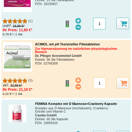
PZN
:
18193927
(1)
2
UVP
:
18,99 €*
Ihr Preis:
11,80 €*
0,79 €* / 1 Stk
ACIMOL mit pH Teststreifen Filmtabletten
Zur Harnansäuerung im natürlichen physiologischen
Bereich
Dr. Pfleger Arzneimittel GmbH
Einheit:
96 Stk Filmtabletten
PZN
:
02766309
(3)
1
VK
:
32,89 €*
Ihr Preis:
21,16 €*
0,22 €* / 1 Stk
FEMINA Komplex mit D Mannose+Cranberry Kapseln
Komplex aus D-Mannose (hochdosiert), Cranberry-
Extrakt und Vitamin C
Casida GmbH
Einheit:
60 Stk Kapseln
PZN
:
18055415