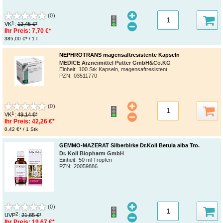
(0)
1
VK
:
12,45 €*
Ihr Preis:
7,70 €*
385,00 €* / 1 l
NEPHROTRANS magensaftresistente Kapseln
MEDICE Arzneimittel Pütter GmbH&Co.KG
Einheit:
100 Stk Kapseln, magensaftresistent
PZN
:
03511770
(0)
1
VK
:
49,14 €*
Ihr Preis:
42,26 €*
0,42 €* / 1 Stk
GEMMO-MAZERAT Silberbirke Dr.Koll Betula alba Tro.
Dr. Koll Biopharm GmbH
Einheit:
50 ml Tropfen
PZN
:
20059886
(0)
2
UVP
:
21,85 €*
Ihr Preis:
19,67 €*