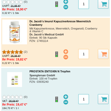
(0)
2
UVP
:
21,95 €*
Ihr Preis:
18,90 €*
0,32 €* / 1 Stk
Dr. Jacob's Imurol Kapuzinerkresse Meerrettich
Cranberry
Mit Kapuzinerkresse, Meerrettich, Oreganoöl, Cranberry
& Vitamin C
Dr. Jacob's Medical GmbH
Einheit:
90 Stk Kapseln
PZN
:
17491114
(2)
2
UVP
:
25,95 €*
Ihr Preis:
19,82 €*
0,22 €* / 1 Stk
PROSTATA ENTOXIN N Tropfen
Spenglersan GmbH
Einheit:
100 ml Tropfen
PZN
:
03935240
(0)
1
VK
:
28,69 €*
Ihr Preis:
19,47 €*
194,70 €* / 1 l