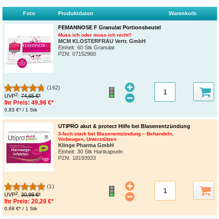
Foto
Produktdaten
Warenkorb
FEMANNOSE F Granulat Portionsbeutel
Muss ich oder muss ich nicht?
MCM KLOSTERFRAU Vertr. GmbH
Einheit:
60 Stk Granulat
PZN
:
07152960
(162)
2
UVP
:
74,65 €*
Ihr Preis:
49,96 €*
0,83 €* / 1 Stk
UTIPRO akut & protect Hilfe bei Blasenentzündung
3-fach stark bei Blasenentzündung – Behandeln,
Vorbeugen, Unterstützen
Klinge Pharma GmbH
Einheit:
30 Stk Hartkapseln
PZN
:
18193933
(1)
2
UVP
:
30,99 €*
Ihr Preis:
20,29 €*
0,68 €* / 1 Stk