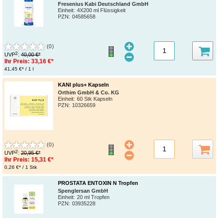
Fresenius Kabi Deutschland GmbH
Einheit:
4X200 ml Flüssigkeit
PZN
:
04585658
(0)
2
UVP
:
40,00 €*
Ihr Preis:
33,16 €*
41,45 €* / 1 l
KANI plus+ Kapseln
Orthim GmbH & Co. KG
Einheit:
60 Stk Kapseln
PZN
:
10326659
(0)
2
UVP
:
20,95 €*
Ihr Preis:
15,31 €*
0,26 €* / 1 Stk
PROSTATA ENTOXIN N Tropfen
Spenglersan GmbH
Einheit:
20 ml Tropfen
PZN
:
03935228