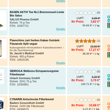
Details
BASEN AKTIV Tee Nr.1 Brennnessel-Linde
(0)
Bio Salus
2
UVP
:
6,09 €*
SALUS Pharma GmbH
Ihr Preis:
3,82 €*
Einheit:
75 g Tee
50,93 €* / 1 kg
PZN
:
16357721
Details
Flavochino zart herbes Kakao Getränk
(1)
Flavanole Xylit vegan
2
UVP
:
22,50 €*
Kakaogetränk mit bioaktiven Kakaoflavanolen –
Ihr Preis:
17,27 €*
für die Durchblutung¹
Dr. Jacob's Medical GmbH
38,38 €* / 1 kg
Einheit:
450 g Pulver
PZN
:
10915195
Details
SIDROGA Wellness Entspannungstee
(0)
Filterbeutel
2
UVP
:
5,20 €*
Uriach Germany GmbH
Ihr Preis:
3,70 €*
Einheit:
20X1.75 g Tee
105,71 €* / 1 kg
PZN
:
10354851
Details
CYNARIN Artischocke Filterbeutel
(0)
Baders Gesundheit GmbH
Ihr Preis:
10,88 €*
Einheit:
2X20 Stk Filterbeutel
0,27 €* / 1 Stk
PZN
:
04384575