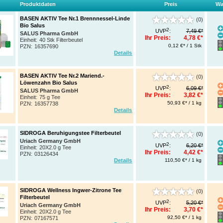
Produktdaten
Preis
Wa
BASEN AKTIV Tee Nr.1 Brennnessel-Linde
(0)
Bio Salus
2
UVP
:
7,49 €*
SALUS Pharma GmbH
Ihr Preis:
4,78 €*
Einheit:
40 Stk Filterbeutel
0,12 €* / 1 Stk
PZN
:
16357690
Details
BASEN AKTIV Tee Nr.2 Mariend.-
(0)
Löwenzahn Bio Salus
2
UVP
:
6,09 €*
SALUS Pharma GmbH
Ihr Preis:
3,82 €*
Einheit:
75 g Tee
50,93 €* / 1 kg
PZN
:
16357738
Details
SIDROGA Beruhigungstee Filterbeutel
(0)
Uriach Germany GmbH
2
UVP
:
6,20 €*
Einheit:
20X2.0 g Tee
Ihr Preis:
4,42 €*
PZN
:
03126434
110,50 €* / 1 kg
Details
SIDROGA Wellness Ingwer-Zitrone Tee
(0)
Filterbeutel
2
UVP
:
5,20 €*
Uriach Germany GmbH
Ihr Preis:
3,70 €*
Einheit:
20X2.0 g Tee
92,50 €* / 1 kg
PZN
:
07167571