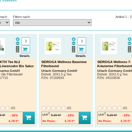
& Vitaltees
 nach:
Filtern nach:
Artikel 1 - 
Details
Details
TIV Tee Nr.2
SIDROGA Wellness Basentee
SIDROGA Wellness 7-
-Löwenzahn Bio Salus
Filterbeutel
Kräutertee Filterbeutel
harma GmbH
Uriach Germany GmbH
Uriach Germany Gmb
 Stk Filterbeutel
Einheit:
20X1.5 g Tee
Einheit:
20X2.0 g Tee
57715
PZN
:
07169593
PZN
:
04103636
(0)
(0)
(0)
2
2
UVP
:
UVP
:
9 €*
5,20 €*
5,20 €*
36%
29%
29%
4,78 €*
Ihr Preis:
3,70 €*
Ihr Preis:
3,70 €*