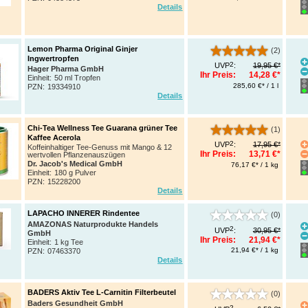
Details
Lemon Pharma Original Ginjer
(2)
Ingwertropfen
2
UVP
:
19,95 €*
Hager Pharma GmbH
Ihr Preis:
14,28 €*
Einheit:
50 ml Tropfen
285,60 €* / 1 l
PZN
:
19334910
Details
Chi-Tea Wellness Tee Guarana grüner Tee
(1)
Kaffee Acerola
2
UVP
:
17,95 €*
Koffeinhaltiger Tee-Genuss mit Mango & 12
Ihr Preis:
13,71 €*
wertvollen Pflanzenauszügen
Dr. Jacob's Medical GmbH
76,17 €* / 1 kg
Einheit:
180 g Pulver
PZN
:
15228200
Details
LAPACHO INNERER Rindentee
(0)
AMAZONAS Naturprodukte Handels
2
UVP
:
30,95 €*
GmbH
Ihr Preis:
21,94 €*
Einheit:
1 kg Tee
21,94 €* / 1 kg
PZN
:
07463370
Details
BADERS Aktiv Tee L-Carnitin Filterbeutel
(0)
Baders Gesundheit GmbH
2