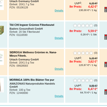
Uriach Germany GmbH
2
UVP
:
6,20 €*
Einheit:
20X1.7 g Tee
Ihr Preis:
4,42 €*
PZN
:
05106128
130,00 €* / 1 kg
Details
TAI CHI Ingwer Grüntee Filterbeutel
(0)
Baders Gesundheit GmbH
Ihr Preis:
5,59 €*
Einheit:
20 Stk Filterbeutel
0,28 €* / 1 Stk
PZN
:
01116590
Details
SIDROGA Wellness Grüntee m. Nana-
(0)
Minze Filterb.
2
UVP
:
5,20 €*
Uriach Germany GmbH
Ihr Preis:
3,62 €*
Einheit:
20X1.5 g Tee
120,67 €* / 1 kg
PZN
:
09928583
Details
MORINGA 100% Bio Blätter-Tee pur
(0)
AMAZONAS Naturprodukte Handels
2
UVP
:
9,89 €*
GmbH
Ihr Preis:
6,47 €*
Einheit:
100 g Tee
64,70 €* / 1 kg
PZN
:
12440690
Details