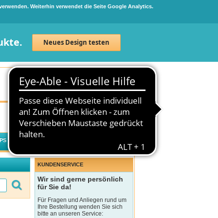
 verwenden. Weiterhin verwendet die Seite Google Analytics.
ukte.
Neues Design testen
Neuanmeldung
Anmelden
0
Artikel
0,00 €
PS
WECHSELWIRKUNGSCHECK
KUNDENSERVICE
Wir sind gerne persönlich
für Sie da!
Für Fragen und Anliegen rund um
Ihre Bestellung wenden Sie sich
bitte an unseren Service: