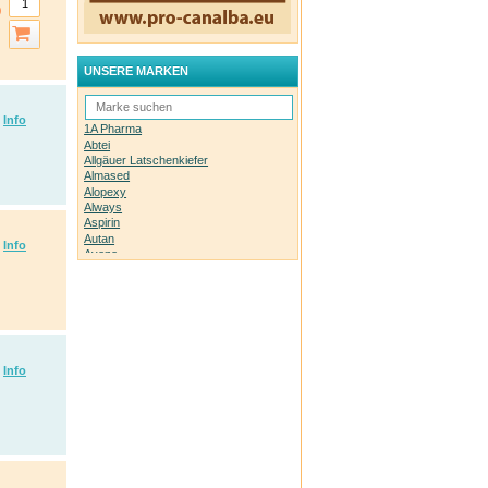
UNSERE MARKEN
Info
1A Pharma
Abtei
Allgäuer Latschenkiefer
Almased
Alopexy
Always
Aspirin
Autan
Info
Avene
Bachblüten-Orginal
Bepanthen
Basica
Biolectra
Bombastus
Boots Laboratories
BoxaGrippal
Info
Bübchen
Canesten
Caudalie
Celyoung
Claire Fisher
Count Price klick
Daylong