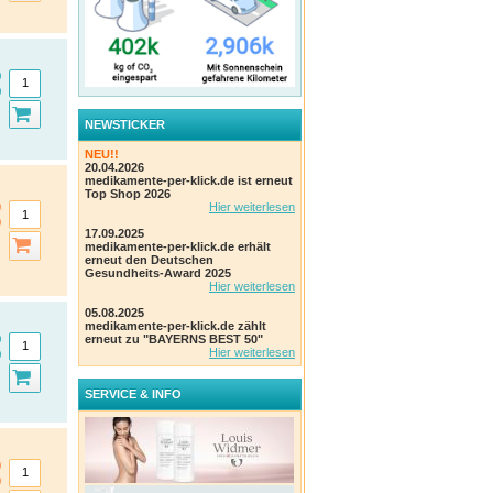
NEWSTICKER
NEU!!
20.04.2026
medikamente-per-klick.de ist erneut
Top Shop 2026
Hier weiterlesen
17.09.2025
medikamente-per-klick.de erhält
erneut den Deutschen
Gesundheits-Award 2025
Hier weiterlesen
05.08.2025
medikamente-per-klick.de zählt
erneut zu "BAYERNS BEST 50"
Hier weiterlesen
SERVICE & INFO