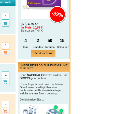
renkorb
-39%
1
17,99 €*
VK
:
Ihr Preis:
10,95 €*
Sie sparen:
7,04 €
4
2
50
14
Tage
Jetzt sichern
UNSER BEITRAG FÜR EINE GRÜNE
ZUKUNFT
Denn
NACHHALTIGKEIT
wird bei uns
GROSS
geschrieben.
Unser Logistikzentrum im schönen
Oberfranken verfügt über eine
hochmoderne Photovoltaikanlage,
welche uns mit Strom versorgt.
Die bisherige Bilanz: