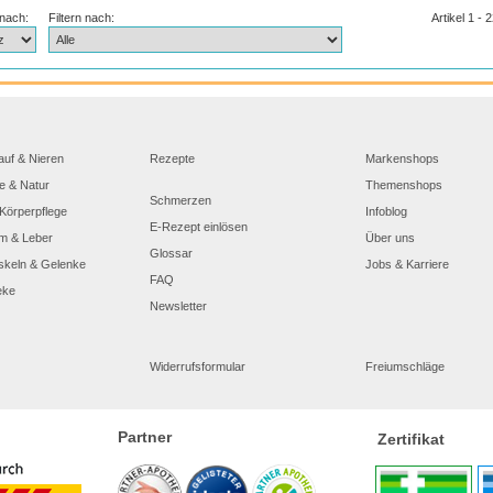
 nach:
Filtern nach:
Artikel 1 - 
auf & Nieren
Rezepte
Markenshops
e & Natur
Themenshops
Schmerzen
Körperpflege
Infoblog
E-Rezept einlösen
m & Leber
Über uns
Glossar
skeln & Gelenke
Jobs & Karriere
FAQ
eke
Newsletter
Widerrufsformular
Freiumschläge
Partner
Zertifikat