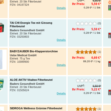
UVP
:
6,50 €*
Einheit:
20 Stk Filterbeutel
Ihr Preis:
5,59 €*
PZN
:
04197324
0,28 €* / 1 Stk
Details
TAI CHI Energie Tee mit Ginseng
(0)
Filterbeutel
Ihr Preis:
5,59 €*
Baders Gesundheit GmbH
0,28 €* / 1 Stk
Einheit:
20 Stk Filterbeutel
PZN
:
03250803
Details
BABYZAUBER Bio-Klapperstorchtee
(1)
Uebe Medical GmbH
Ihr Preis:
6,69 €*
Einheit:
75 g Tee
89,20 €* / 1 kg
PZN
:
10089900
Details
ALOE AKTIV Vitaltee Filterbeutel
(0)
Baders Gesundheit GmbH
2
UVP
:
6,50 €*
Einheit:
20 Stk Filterbeutel
Ihr Preis:
5,22 €*
PZN
:
01505624
0,26 €* / 1 Stk
Details
SIDROGA Wellness Grüntee Filterbeutel
(1)