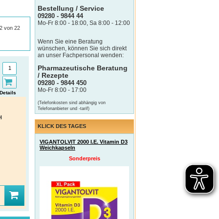
Bestellung / Service
09280 - 9844 44
Mo-Fr 8:00 - 18:00, Sa 8:00 - 12:00
22 von 22
Wenn Sie eine Beratung
wünschen, können Sie sich direkt
an unser Fachpersonal wenden:
Pharmazeutische Beratung
/ Rezepte
09280 - 9844 450
Mo-Fr 8:00 - 17:00
Details
(Telefonkosten sind abhängig von
Telefonanbieter und -tarif)
H
KLICK DES TAGES
VIGANTOLVIT 2000 I.E. Vitamin D3
Weichkapseln
Sonderpreis