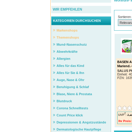
Wohlfühl- 
WIR EMPFEHLEN
Sortieren
KATEGORIEN DURCHSUCHEN
Markenshops
Themenshops
Mund-Nasenschutz
Abwehrkräfte
Allergien
BASEN AK
Alles für das Kind
Mariend.
SALUS P
Alles für Sie & Ihn
Einheit:
40
PZN
:
163
Auge, Nase & Ohr
Beruhigung & Schlaf
Blase, Niere & Prostata
Blutdruck
Corona Schnelltests
2
UVP
:
7,4
Count Price klick
Ihr Preis:
Depressionen & Angstzustände
Dermatologische Hautpflege