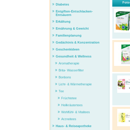
Foto
Diabetes
Entgiften-Entschlacken-
Entsäuern
Erkältung
Ernährung & Gewicht
Familienplanung
Gedächtnis & Konzentration
Geschenkideen
Gesundheit & Wellness
Aromatherapie
Brita- Wasserfilter
Bonbons
Licht- & Wärmetherapie
Tee
Früchtetee
Heilkräutertees
Wohlfühl- & Vitaltees
Arzneitees
Haus- & Reiseapotheke