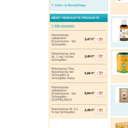
Zahn- & Mundpflege
MEIST VERKAUFTE PRODUKTE
Alle anzeigen
Nasenspray-
ratiopharm
1
3,47 €*
Erwachsene - bei
Schnupfen
Nasenspray sine
1
2,49 €*
AL 1 mg / ml bei
Schnupfen
Rhinospray Plus
Nasenspray bei
1
5,66 €*
Schnupfen &
verstopfter Nase
Nasenspray-
ratiopharm
1
6,64 €*
Erwachsene - bei
Schnupfen -
DOPPELPACK
Nasenspray AL 0,1
1
2,49 €*
% bei Schnupfen