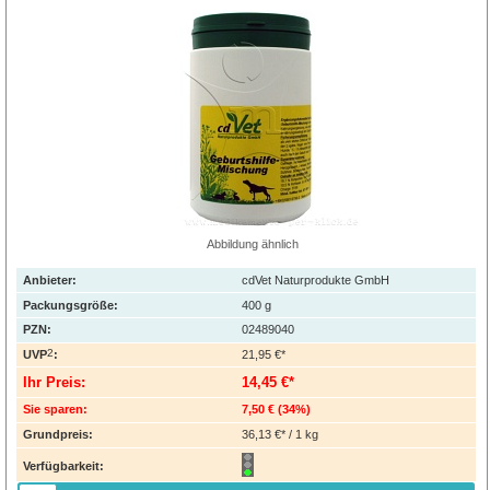
Abbildung ähnlich
Anbieter:
cdVet Naturprodukte GmbH
Packungsgröße:
400
g
PZN
:
02489040
2
UVP
:
21,95 €*
Ihr Preis:
14,45 €*
Sie sparen:
7,50 €
(
34%
)
Grundpreis:
36,13 €* / 1 kg
Verfügbarkeit: