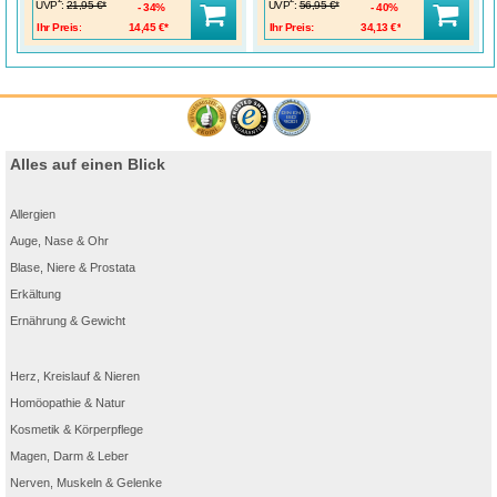
UVP
:
UVP
:
21,95 €*
56,95 €*
34%
40%
Ihr Preis:
14,45 €*
Ihr Preis:
34,13 €*
Alles auf einen Blick
Allergien
Auge, Nase & Ohr
Blase, Niere & Prostata
Erkältung
Ernährung & Gewicht
Herz, Kreislauf & Nieren
Homöopathie & Natur
Kosmetik & Körperpflege
Magen, Darm & Leber
Nerven, Muskeln & Gelenke