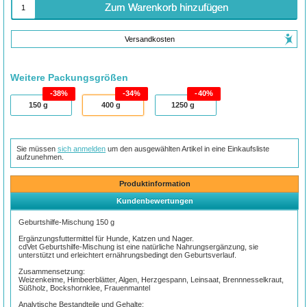
Zum Warenkorb hinzufügen
Versandkosten
Weitere Packungsgrößen
38%
34%
40%
150
g
400
g
1250
g
Sie müssen
sich anmelden
um den ausgewählten Artikel in eine Einkaufsliste
aufzunehmen.
Produktinformation
Kundenbewertungen
Geburtshilfe-Mischung 150 g
Ergänzungsfuttermittel für Hunde, Katzen und Nager.
cdVet Geburtshilfe-Mischung ist eine natürliche Nahrungsergänzung, sie
unterstützt und erleichtert ernährungsbedingt den Geburtsverlauf.
Zusammensetzung:
Weizenkeime, Himbeerblätter, Algen, Herzgespann, Leinsaat, Brennnesselkraut,
Süßholz, Bockshornklee, Frauenmantel
Analytische Bestandteile und Gehalte: