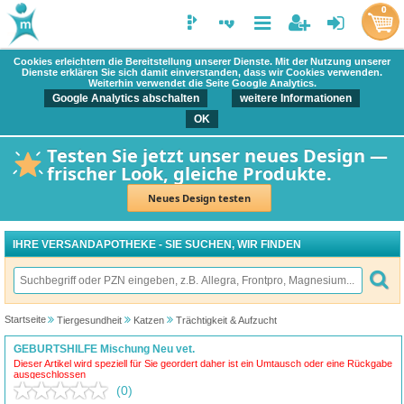
0
Cookies erleichtern die Bereitstellung unserer Dienste. Mit der Nutzung unserer
Dienste erklären Sie sich damit einverstanden, dass wir Cookies verwenden.
Weiterhin verwendet die Seite Google Analytics.
Google Analytics abschalten
weitere Informationen
OK
Testen Sie jetzt unser neues Design —
frischer Look, gleiche Produkte.
Neues Design testen
IHRE VERSANDAPOTHEKE - SIE SUCHEN, WIR FINDEN
Startseite
Tiergesundheit
Katzen
Trächtigkeit & Aufzucht
GEBURTSHILFE Mischung Neu vet.
Dieser Artikel wird speziell für Sie geordert daher ist ein Umtausch oder eine Rückgabe
ausgeschlossen
(0)