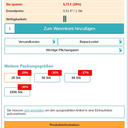
Sie sparen:
5,73 €
(
29%
)
Grundpreis:
0,51 €* / 1 Stk
Verfügbarkeit:
Zum Warenkorb hinzufügen
Versandkosten
Beipackzettel
Wichtige Pflichtangaben
Weitere Packungsgrößen
29%
30%
27%
28
Stk
56
Stk
84
Stk
30%
2X56
Stk
Sie müssen
sich anmelden
um den ausgewählten Artikel in eine Einkaufsliste
aufzunehmen.
Produktinformation