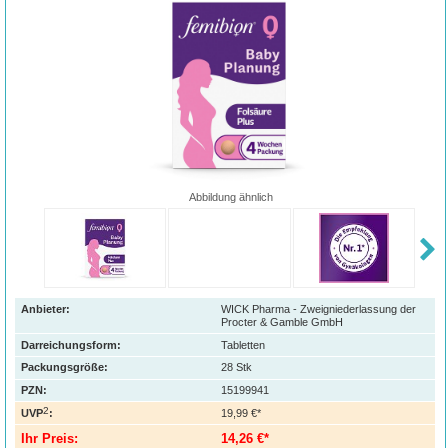
Abbildung ähnlich
Anbieter:
WICK Pharma - Zweigniederlassung der
Procter & Gamble GmbH
Darreichungsform:
Tabletten
Packungsgröße:
28
Stk
PZN
:
15199941
2
UVP
:
19,99 €*
Ihr Preis:
14,26 €*