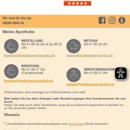
Wir sind für Sie da:
09280-9844 44
Meine Apotheke
BESTELLUNG
RETOUR
Mo-Fr 08-18 Uhr & Sa 08-12
Mo-Fr 08-16 Uhr
Uhr
bestellung@medikamente-per-klick.de
retoure@medikamente-per-klick.de
BERATUNG
Mo-Fr 08-17 Uhr
SERVICEMANAGEMENT
(Fachpersonal)
Mo-Fr 09-17 Uhr
beratung@medikamente-per-klick.de
versand@medikamente-per-klick.de
(Telefonkosten sind abhängig von Telefonanbieter und -tarif)
Bitte halten Sie bei allen Anfragen oder Bestellvorgängen Ihre Kundennummer für uns
bereit.
Haben Sie bitte auch dafür Verständnis, dass wir aus Datenschutzgründen Auskünfte nur
an Sie persönlich geben dürfen.
Hinweis
1
Unverbindlicher Apothekenverkaufspreis nach
Lauer-Taxe
(Große Deutsche