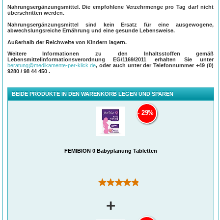
Nahrungsergänzungsmittel. Die empfohlene Verzehrmenge pro Tag darf nicht
überschritten werden.
Nahrungsergänzungsmittel sind kein Ersatz für eine ausgewogene,
abwechslungsreiche Ernährung und eine gesunde Lebensweise.
Außerhalb der Reichweite von Kindern lagern.
Weitere Informationen zu den Inhaltsstoffen gemäß
Lebensmittelinformationsverordnung EG/1169/2011 erhalten Sie unter
beratung@medikamente-per-klick.de
, oder auch unter der Telefonnummer
+49 (0)
9280 / 98 44 450
.
BEIDE PRODUKTE IN DEN WARENKORB LEGEN UND SPAREN
29%
Die Nr. 1 unter den von Gynäkologen empfohlenen Marken*
FEMIBION 0 Babyplanung Tabletten
- Entwickelt für die gesunde Entwicklung deines Babys¹
- Ausgewählte Vitamine und Mineralstoffe in nur einer Tablette täglich
- Frei von: Gluten, Laktose sowie genetisch veränderten Organismen
®
JEDERZEIT STARTEN: Mit Femibion
0 kann an jedem Tag des Zyklus
(109)
begonnen werden, auch an fruchtbaren Tagen; Empfehlung: Beginn der
Nahrungsergänzung durch Folsäure mind. 1 Monat vor Schwangerschaft
+