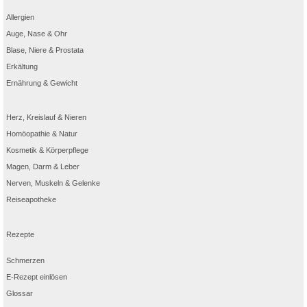
Dosierung
Tablette
1 Kapsel
Tablette +
1 Kapsel
Allergien
Ohne Rinder-
✓
✓
✓
✓
oder
Auge, Nase & Ohr
Schweinegelatine
Glutenfrei
✓
✓
✓
✓
Blase, Niere & Prostata
Laktosefrei
✓
✓
✓
✓
Erkältung
Ernährung & Gewicht
Herz, Kreislauf & Nieren
Homöopathie & Natur
Kosmetik & Körperpflege
Magen, Darm & Leber
Nerven, Muskeln & Gelenke
Reiseapotheke
Rezepte
Schmerzen
E-Rezept einlösen
Glossar