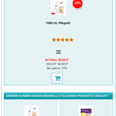
26%
FREI ÖL PflegeÖl
(23)
*Schwangerschaftsvitamine, Mineralstoffe und Nahrungsergänzungsmittel Umfrage in
=
Deutschland von Harris Interactive, Juni 2023. Von Harris Interactive durchgeführte
Studie unter 150 Gynäkologen als selbst-verwaltete Online-Interviews zwischen 14.
Mai und 26. Juni 2023.
Ihr Preis:
29,60 €*
¹Die ergänzende Aufnahme von Folsäure erhöht bei Schwangeren den Folatspiegel.
VK/UVP:
40,59 €*
Ein niedriger Folatspiegel bei Schwangeren ist ein Risikofaktor für die Entstehung
Sie sparen:
27%
von Neuralrohrdefekten beim heranwachsenden Fötus. Dafür sollten zusätzlich
täglich 400 μg Folsäure über einen Zeitraum von mindestens einem Monat vor und
bis zu drei Monaten nach der Empfängnis eingenommen werden. Ein
Neuralrohrdefekt ist durch mehrere Risikofaktoren bedingt. Die Veränderung eines
Risikofaktors kann eine positive Wirkung haben oder auch nicht.
²Folsäure Plus ist eine Kombination aus Folsäure und L-Methylfolat. L-Methylfolat ist
eine Form von Folat, die direkt vom Körper verwertet werden kann und hilft, den
Folatspiegel zu erhöhen³, der für die gesunde Entwicklung deines Babys¹ wichtig ist.
ANDERE KUNDEN HABEN EBENFALLS FOLGENDE PRODUKTE GEKAUFT
3
Obeid R et al. Eur J Nutr. 2018;57(5):1771-1780
5
93 % der Gynäkologen empfehlen, die Ernährung während der Schwangerschaft
mit Vitaminen zu ergänzen ("Studie zu Vitaminen, Mineralstoffen und
Nahrungsergänzungsmitteln (VMS) in der Schwangerschaft in Deutschland von