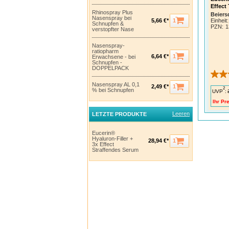
Effect
Rhinospray Plus
Beiers
Nasenspray bei
1
Einheit:
5,66 €*
Schnupfen &
PZN
:
1
verstopfter Nase
Nasenspray-
ratiopharm
1
6,64 €*
Erwachsene - bei
Schnupfen -
DOPPELPACK
Nasenspray AL 0,1
1
2,49 €*
2
% bei Schnupfen
UVP
:
Ihr Pre
Leeren
LETZTE PRODUKTE
Eucerin®
Hyaluron-Filler +
1
28,94 €*
3x Effect
Straffendes Serum