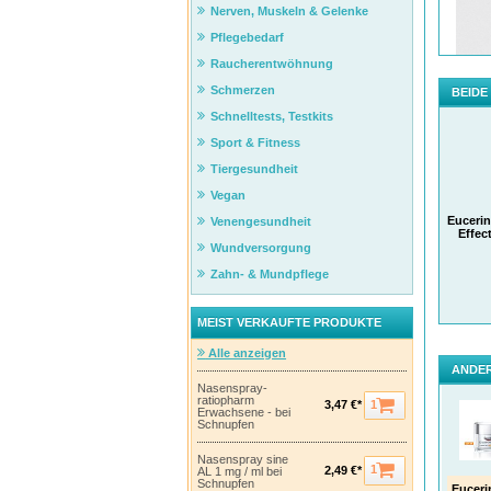
Nerven, Muskeln & Gelenke
Pflegebedarf
Raucherentwöhnung
Schmerzen
BEIDE
Schnelltests, Testkits
Sport & Fitness
Tiergesundheit
Vegan
Eucerin
Venengesundheit
Effec
Wundversorgung
Zahn- & Mundpflege
MEIST VERKAUFTE PRODUKTE
Alle anzeigen
ANDER
Nasenspray-
ratiopharm
1
3,47 €*
Erwachsene - bei
Schnupfen
Nasenspray sine
1
2,49 €*
AL 1 mg / ml bei
Schnupfen
Euceri