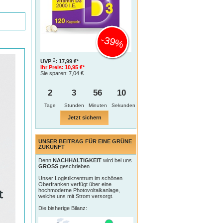
-39%
2
UVP
:
17,99 €*
Ihr Preis:
10,95 €*
Sie sparen:
7,04 €
2
3
56
9
Tage
Jetzt sichern
UNSER BEITRAG FÜR EINE GRÜNE
ZUKUNFT
Denn
NACHHALTIGKEIT
wird bei uns
GROSS
geschrieben.
Unser Logistikzentrum im schönen
Oberfranken verfügt über eine
hochmoderne Photovoltaikanlage,
welche uns mit Strom versorgt.
Die bisherige Bilanz: