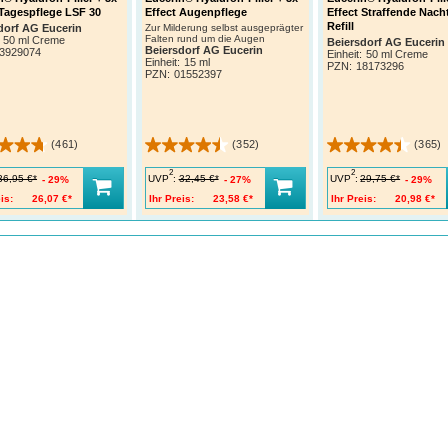
 Tagespflege LSF 30
Effect Augenpflege
Effect Straffende Nach
Refill
dorf AG Eucerin
Zur Milderung selbst ausgeprägter
Falten rund um die Augen
50 ml Creme
Beiersdorf AG Eucerin
Beiersdorf AG Eucerin
3929074
Einheit:
50 ml Creme
Einheit:
15 ml
PZN
:
18173296
PZN
:
01552397
(461)
(352)
(365)
2
2
UVP
:
UVP
:
36,95 €*
32,45 €*
29,75 €*
29%
27%
29%
is:
26,07 €*
Ihr Preis:
23,58 €*
Ihr Preis:
20,98 €*