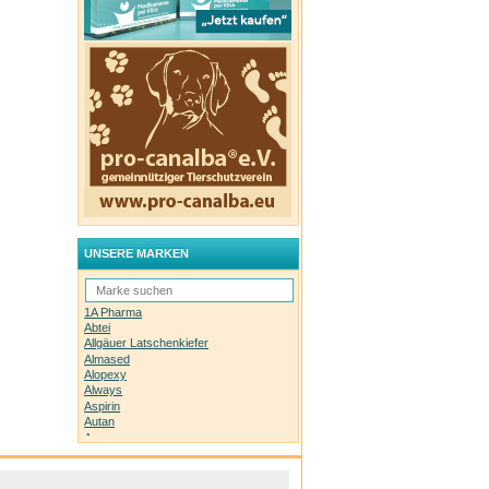
UNSERE MARKEN
1A Pharma
Abtei
Allgäuer Latschenkiefer
Almased
Alopexy
Always
Aspirin
Autan
Avene
Bachblüten-Orginal
Bepanthen
Basica