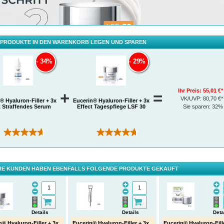
 PRODUKTE IN DEN WARENKORB LEGEN UND SPAREN
34%
29%
Ihr Preis:
55,01 €*
+
=
VK/UVP:
80,70 €*
® Hyaluron-Filler + 3x
Eucerin® Hyaluron-Filler + 3x
t Straffendes Serum
Effect Tagespflege LSF 30
Sie sparen:
32%
(176)
(461)
E KUNDEN HABEN EBENFALLS FOLGENDE PRODUKTE GEKAUFT
Details
Details
Deta
n® Hyaluron-Filler + 3x
Eucerin® Hyaluron-Filler + 3x
Eucerin® Hyaluron-Fill