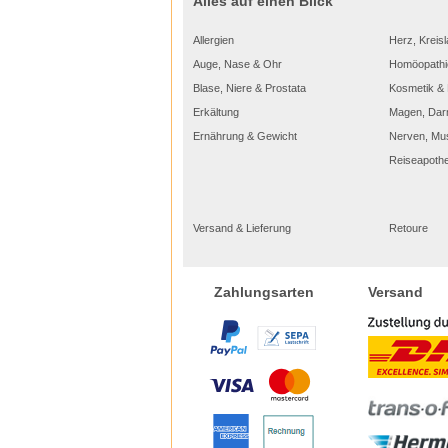
Alles auf einen Blick
Allergien
Herz, Kreisl
Auge, Nase & Ohr
Homöopathi
Blase, Niere & Prostata
Kosmetik & 
Erkältung
Magen, Dar
Ernährung & Gewicht
Nerven, Mu
Reiseapoth
Euce
Versand & Lieferung
Retoure
– Ant
Das E
Falten
Versand
Zahlungsarten
straff
Provit
starke
Geeign
und so
medizi
*Anwen
Produ
- Milde