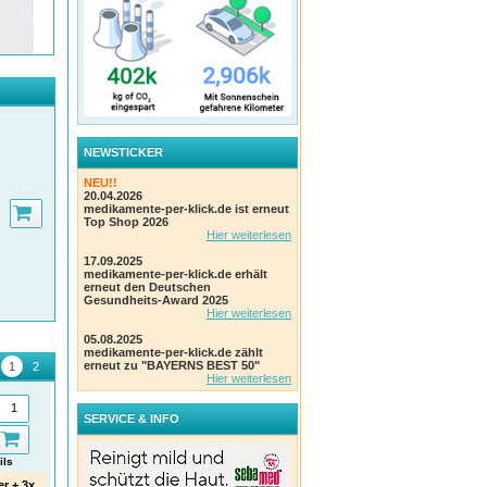
NEWSTICKER
NEU!!
20.04.2026
medikamente-per-klick.de ist erneut
Top Shop 2026
Hier weiterlesen
17.09.2025
medikamente-per-klick.de erhält
erneut den Deutschen
Gesundheits-Award 2025
Hier weiterlesen
05.08.2025
medikamente-per-klick.de zählt
erneut zu "BAYERNS BEST 50"
Hier weiterlesen
SERVICE & INFO
ils
Details
Details
er + 3x
Eucerin® Hyaluron-Filler + 3x
Eucerin DermatoClean
Euce