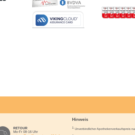
erin & Hyaluronsäure spenden intensive Feuchtigkeit
itamin B
unterstützt die Hautregeneration
5
hte, nicht klebende Textur
 Duftstoffe, auch für empfindliche Haut geeignet
ndung:
opfen Feuchtigkeitsgel morgens und abends nach der Reinigung auf Gesicht, Hals und Dekol
gen. Sanft einmassieren. Augenkontakt vermeiden. Für optimale Ergebnisse in Kombination mi
®
den Produkte der Eucerin
Hyaluron-Filler-Serie ergänzen.
tsstoffe:
Glycerin, Panthenol, Octyldodecanol, Sodium Hyaluronate, Ectoin, Pentylene Glycol, 4-t-
yclohexanol, Xanthan Gum, Glyceryl Stearate SE, Sodium Stearoyl Glutamate, Ethylhexylglyc
yacetophenone, Caprylyl Glycol, Citric Acid
Hinweis
1
RETOUR
Unverbindlicher Apothekenverkaufspreis n
Mo-Fr 08-16 Uhr