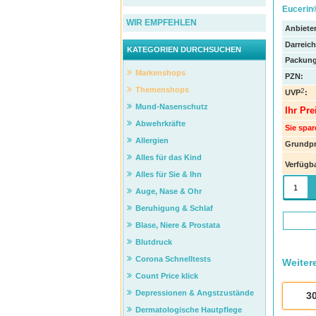
Eucerin®
WIR EMPFEHLEN
Anbieter
Darreic
KATEGORIEN DURCHSUCHEN
Packung
Markenshops
PZN
:
Themenshops
2
UVP
:
Mund-Nasenschutz
Ihr Pre
Abwehrkräfte
Sie spar
Allergien
Grundpr
Alles für das Kind
Verfügba
Alles für Sie & Ihn
Auge, Nase & Ohr
Beruhigung & Schlaf
Blase, Niere & Prostata
Blutdruck
Corona Schnelltests
Weiter
Count Price klick
Depressionen & Angstzustände
3
Dermatologische Hautpflege