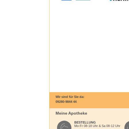
- Glyc
- Prov
- Leic
- Ohne
Anwe
1–2 Tr
auftra
passen
Inhal
Aqua, 
Butylc
Hydrox
Wir sind für Sie da:
09280-9844 44
Meine Apotheke
BESTELLUNG
Mo-Fr 08-18 Uhr & Sa 08-12 Uhr