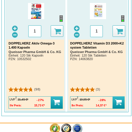
DOPPELHERZ Aktiv Omega-3
DOPPELHERZ Vitamin D3 2000+K2
1.400 Kapseln
system Tabletten
Queisser Pharma GmbH & Co. KG
Queisser Pharma GmbH & Co. KG
Einheit:
120 Stk Kapseln
Einheit:
120 Stk Tabletten
PZN
:
10532502
PZN
:
14063820
(98)
(3)
2
2
UVP
:
UVP
:
21,45 €*
19,95 €*
27%
28%
Ihr Preis:
15,73 €*
Ihr Preis:
14,37 €*