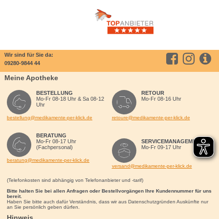
Wir sind für Sie da:
09280-9844 44
Meine Apotheke
BESTELLUNG
RETOUR
Mo-Fr 08-18 Uhr & Sa 08-12
Mo-Fr 08-16 Uhr
Uhr
bestellung@medikamente-per-klick.de
retoure@medikamente-per-klick.de
BERATUNG
Mo-Fr 08-17 Uhr
SERVICEMANAGEMENT
(Fachpersonal)
Mo-Fr 09-17 Uhr
beratung@medikamente-per-klick.de
versand@medikamente-per-klick.de
(Telefonkosten sind abhängig von Telefonanbieter und -tarif)
Bitte halten Sie bei allen Anfragen oder Bestellvorgängen Ihre Kundennummer für uns
bereit.
Haben Sie bitte auch dafür Verständnis, dass wir aus Datenschutzgründen Auskünfte nur
an Sie persönlich geben dürfen.
Hinweis