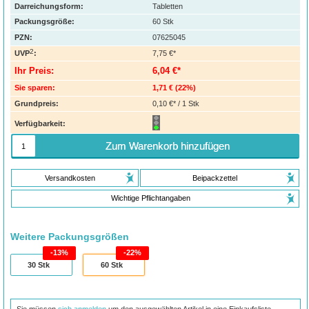
Darreichungsform:
Tabletten
Packungsgröße:
60
Stk
PZN
:
07625045
2
UVP
:
7,75 €*
Ihr Preis:
6,04 €*
Sie sparen:
1,71 €
(
22%
)
Grundpreis:
0,10 €* / 1 Stk
Verfügbarkeit:
Zum Warenkorb hinzufügen
Versandkosten
Beipackzettel
Wichtige Pflichtangaben
Weitere Packungsgrößen
13%
22%
30
Stk
60
Stk
Sie müssen
sich anmelden
um den ausgewählten Artikel in eine Einkaufsliste