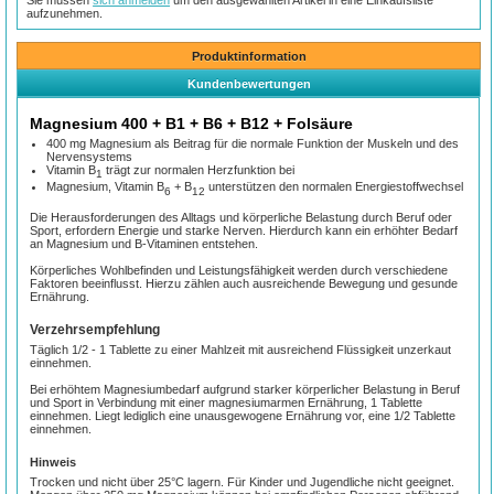
aufzunehmen.
Produktinformation
Kundenbewertungen
Magnesium 400 + B1 + B6 + B12 + Folsäure
400 mg Magnesium als Beitrag für die normale Funktion der Muskeln und des
Nervensystems
Vitamin B
trägt zur normalen Herzfunktion bei
1
Magnesium, Vitamin B
+ B
unterstützen den normalen Energiestoffwechsel
6
12
Die Herausforderungen des Alltags und körperliche Belastung durch Beruf oder
Sport, erfordern Energie und starke Nerven. Hierdurch kann ein erhöhter Bedarf
an Magnesium und B-Vitaminen entstehen.
Körperliches Wohlbefinden und Leistungsfähigkeit werden durch verschiedene
Faktoren beeinflusst. Hierzu zählen auch ausreichende Bewegung und gesunde
Ernährung.
Verzehrsempfehlung
Täglich 1/2 - 1 Tablette zu einer Mahlzeit mit ausreichend Flüssigkeit unzerkaut
einnehmen.
Bei erhöhtem Magnesiumbedarf aufgrund starker körperlicher Belastung in Beruf
und Sport in Verbindung mit einer magnesiumarmen Ernährung, 1 Tablette
einnehmen. Liegt lediglich eine unausgewogene Ernährung vor, eine 1/2 Tablette
einnehmen.
Hinweis
Trocken und nicht über 25°C lagern. Für Kinder und Jugendliche nicht geeignet.