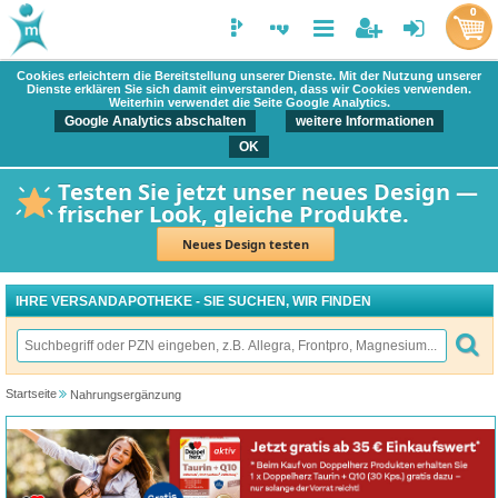
0
Cookies erleichtern die Bereitstellung unserer Dienste. Mit der Nutzung unserer
Dienste erklären Sie sich damit einverstanden, dass wir Cookies verwenden.
Weiterhin verwendet die Seite Google Analytics.
Google Analytics abschalten
weitere Informationen
OK
Testen Sie jetzt unser neues Design —
frischer Look, gleiche Produkte.
Neues Design testen
IHRE VERSANDAPOTHEKE - SIE SUCHEN, WIR FINDEN
Startseite
Nahrungsergänzung