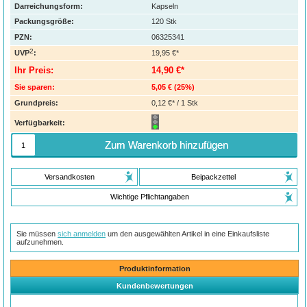
Darreichungsform:
Kapseln
Packungsgröße:
120
Stk
PZN
:
06325341
2
UVP
:
19,95 €*
Ihr Preis:
14,90 €*
Sie sparen:
5,05 €
(
25%
)
Grundpreis:
0,12 €* / 1 Stk
Verfügbarkeit:
Zum Warenkorb hinzufügen
Versandkosten
Beipackzettel
Wichtige Pflichtangaben
Sie müssen
sich anmelden
um den ausgewählten Artikel in eine Einkaufsliste
aufzunehmen.
Produktinformation
Kundenbewertungen