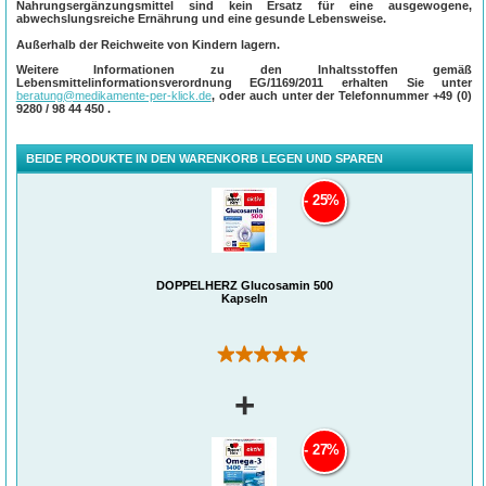
Nahrungsergänzungsmittel sind kein Ersatz für eine ausgewogene,
Die Kapseln von Doppelherz enthalten eine Kombination lebenswichtiger
abwechslungsreiche Ernährung und eine gesunde Lebensweise.
Vitamine und Spurenelemente, die Gesundheit und Wohlbefinden des
Körpers gezielt unterstützen.
Außerhalb der Reichweite von Kindern lagern.
Verzehrsempfehlung
Weitere Informationen zu den Inhaltsstoffen gemäß
Lebensmittelinformationsverordnung EG/1169/2011 erhalten Sie unter
Täglich 1-2 Kapseln zu einer Mahlzeit mit etwas Flüssigkeit unzerkaut
beratung@medikamente-per-klick.de
, oder auch unter der Telefonnummer
+49 (0)
einnehmen.
9280 / 98 44 450
.
Hinweis
Bei Verbrauchern mit eingeschränkter Glucosetoleranz wird eine Überwachung
BEIDE PRODUKTE IN DEN WARENKORB LEGEN UND SPAREN
des Blutzuckerspiegels und des Insulinbedarfs empfohlen.
Verbraucher, die mit Cumarin-Antikoagulantien behandelt werden, sollten das
25%
Produkt nur nach Rücksprache mit dem Arzt anwenden. Die Blutgerinnung sollte
sorgfältig überwacht werden.
Mangels Datenlage sollten Schwangere, Stillende, Kinder und Jugendliche auf
eine Anwendung verzichten. Trocken und nicht über 25°C lagern.
DOPPELHERZ Glucosamin 500
Kapseln
(2)
+
27%