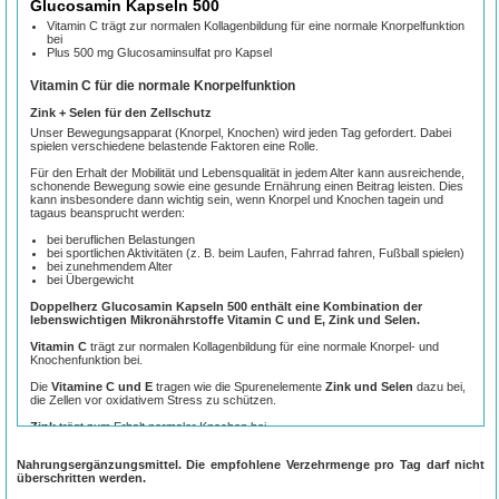
Glucosamin Kapseln 500
Vitamin C trägt zur normalen Kollagenbildung für eine normale Knorpelfunktion
bei
Plus 500 mg Glucosaminsulfat pro Kapsel
Vitamin C für die normale Knorpelfunktion
Zink + Selen für den Zellschutz
Unser Bewegungsapparat (Knorpel, Knochen) wird jeden Tag gefordert. Dabei
spielen verschiedene belastende Faktoren eine Rolle.
Für den Erhalt der Mobilität und Lebensqualität in jedem Alter kann ausreichende,
schonende Bewegung sowie eine gesunde Ernährung einen Beitrag leisten. Dies
kann insbesondere dann wichtig sein, wenn Knorpel und Knochen tagein und
tagaus beansprucht werden:
bei beruflichen Belastungen
bei sportlichen Aktivitäten (z. B. beim Laufen, Fahrrad fahren, Fußball spielen)
bei zunehmendem Alter
bei Übergewicht
Doppelherz Glucosamin Kapseln 500 enthält eine Kombination der
lebenswichtigen Mikronährstoffe Vitamin C und E, Zink und Selen.
Vitamin C
trägt zur normalen Kollagenbildung für eine normale Knorpel- und
Knochenfunktion bei.
Die
Vitamine C und E
tragen wie die Spurenelemente
Zink und Selen
dazu bei,
die Zellen vor oxidativem Stress zu schützen.
Zink
trägt zum Erhalt normaler Knochen bei.
Glucosamin
ist ein sogenannter Aminozucker. Nur bestimmte tierische
Nahrungsergänzungsmittel. Die empfohlene Verzehrmenge pro Tag darf nicht
Lebensmittel stellen gute Quellen für Glucosamin dar. Glucosamin ist ein
überschritten werden.
Strukturbestandteil des Panzers der Garnelen.