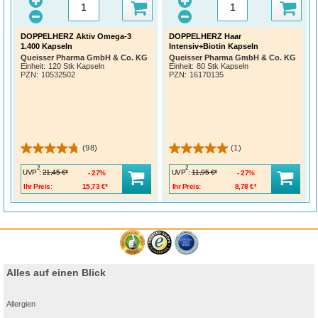
DOPPELHERZ Aktiv Omega-3
DOPPELHERZ Haar
1.400 Kapseln
Intensiv+Biotin Kapseln
Queisser Pharma GmbH & Co. KG
Queisser Pharma GmbH & Co. KG
Einheit:
120 Stk Kapseln
Einheit:
80 Stk Kapseln
PZN
:
10532502
PZN
:
16170135
(98)
(1)
2
2
UVP
:
UVP
:
21,45 €*
11,95 €*
27%
27%
Ihr Preis:
15,73 €*
Ihr Preis:
8,78 €*
Alles auf einen Blick
Allergien