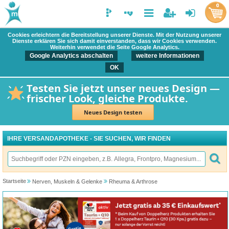
0
Cookies erleichtern die Bereitstellung unserer Dienste. Mit der Nutzung unserer
Dienste erklären Sie sich damit einverstanden, dass wir Cookies verwenden.
Weiterhin verwendet die Seite Google Analytics.
Google Analytics abschalten
weitere Informationen
OK
Testen Sie jetzt unser neues Design —
frischer Look, gleiche Produkte.
Neues Design testen
IHRE VERSANDAPOTHEKE - SIE SUCHEN, WIR FINDEN
Startseite
Nerven, Muskeln & Gelenke
Rheuma & Arthrose