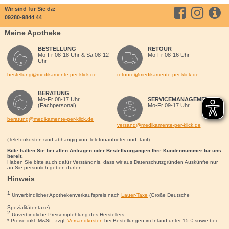
Wir sind für Sie da:
09280-9844 44
Meine Apotheke
BESTELLUNG
RETOUR
Mo-Fr 08-18 Uhr & Sa 08-12
Mo-Fr 08-16 Uhr
Uhr
bestellung@medikamente-per-klick.de
retoure@medikamente-per-klick.de
BERATUNG
Mo-Fr 08-17 Uhr
SERVICEMANAGEMENT
(Fachpersonal)
Mo-Fr 09-17 Uhr
beratung@medikamente-per-klick.de
versand@medikamente-per-klick.de
(Telefonkosten sind abhängig von Telefonanbieter und -tarif)
Bitte halten Sie bei allen Anfragen oder Bestellvorgängen Ihre Kundennummer für uns
bereit.
Haben Sie bitte auch dafür Verständnis, dass wir aus Datenschutzgründen Auskünfte nur
an Sie persönlich geben dürfen.
Hinweis
1
Unverbindlicher Apothekenverkaufspreis nach
Lauer-Taxe
(Große Deutsche
Spezialitätentaxe)
2
Unverbindliche Preisempfehlung des Herstellers
* Preise inkl. MwSt., zzgl.
Versandkosten
bei Bestellungen im Inland unter 15
€
sowie bei