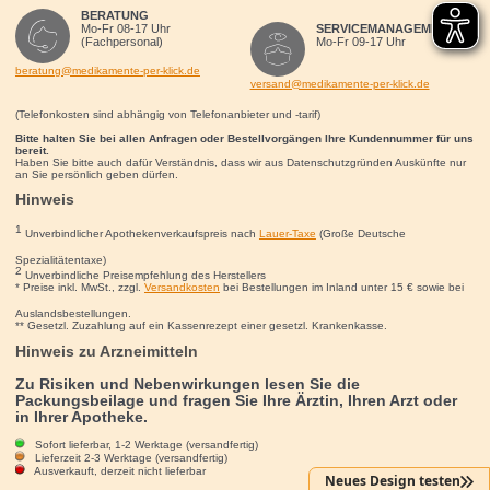
BERATUNG
Mo-Fr 08-17 Uhr
SERVICEMANAGEMENT
(Fachpersonal)
Mo-Fr 09-17 Uhr
beratung@medikamente-per-klick.de
versand@medikamente-per-klick.de
(Telefonkosten sind abhängig von Telefonanbieter und -tarif)
Bitte halten Sie bei allen Anfragen oder Bestellvorgängen Ihre Kundennummer für uns
bereit.
Haben Sie bitte auch dafür Verständnis, dass wir aus Datenschutzgründen Auskünfte nur
an Sie persönlich geben dürfen.
Hinweis
1
Unverbindlicher Apothekenverkaufspreis nach
Lauer-Taxe
(Große Deutsche
Spezialitätentaxe)
2
Unverbindliche Preisempfehlung des Herstellers
* Preise inkl. MwSt., zzgl.
Versandkosten
bei Bestellungen im Inland unter 15
€
sowie bei
Auslandsbestellungen.
** Gesetzl. Zuzahlung auf ein Kassenrezept einer gesetzl. Krankenkasse.
Hinweis zu Arzneimitteln
Zu Risiken und Nebenwirkungen lesen Sie die
Packungsbeilage und fragen Sie Ihre Ärztin, Ihren Arzt oder
in Ihrer Apotheke.
Sofort lieferbar, 1-2 Werktage (versandfertig)
Lieferzeit 2-3 Werktage (versandfertig)
Ausverkauft, derzeit nicht lieferbar
Neues Design testen