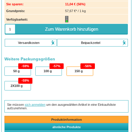
Sie sparen:
11,04 €
(
56%
)
Grundpreis:
57,67 €* / 1 kg
Verfügbarkeit:
Zum Warenkorb hinzufügen
Versandkosten
Beipackzettel
Weitere Packungsgrößen
59%
57%
56%
50
g
100
g
150
g
59%
2X100
g
Sie müssen
sich anmelden
um den ausgewählten Artikel in eine Einkaufsliste
aufzunehmen.
Produktinformation
ähnliche Produkte