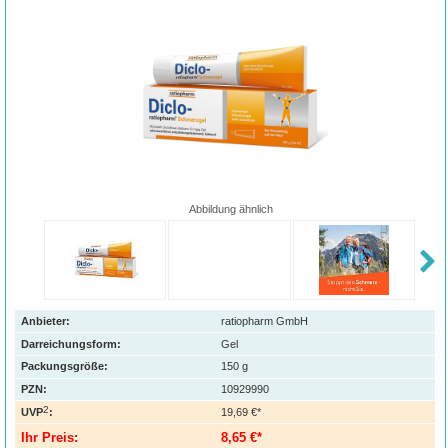
Abbildung ähnlich
Anbieter:
ratiopharm GmbH
Darreichungsform:
Gel
Packungsgröße:
150
g
PZN
:
10929990
2
UVP
:
19,69 €*
Ihr Preis:
8,65 €*