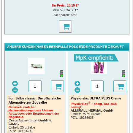
Ihr Preis:
18,19 €*
VK/UVP:
34,68 €*
Sie sparen:
48%
* Bielfeldt S et al. “Chemosphere” 2021.
ANDERE KUNDEN HABEN EBENFALLS FOLGENDE PRODUKTE GEKAUFT
ilon Salbe classic: Die pflanzliche
Physiorelax ULTRA PLUS Creme
Alternative zur Zugsalbe
®
Physiorelax
– pflegt, was dich
Natürlich stark bei
bewegt
Hautentzündungen wie kleinen
ALMIRALL HERMAL GmbH
Abszessen oder Entzündungen der
Einheit:
75 ml Creme
Nagelhaut.
PZN
:
19183635
Cesra Arzneimittel GmbH &
Co.KG
Einheit:
25 g Salbe
PZN
:
10056674