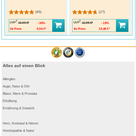
(85)
(27)
2
2
UVP
:
UVP
:
14,99 €*
12,95 €*
36%
19%
Ihr Preis:
9,54 €*
Ihr Preis:
10,48 €*
Alles auf einen Blick
Allergien
Auge, Nase & Ohr
Blase, Niere & Prostata
Erkältung
Ernährung & Gewicht
Herz, Kreislauf & Nieren
Homöopathie & Natur