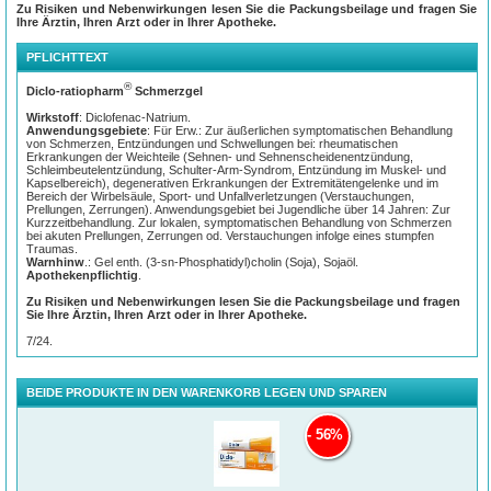
Zu Risiken und Nebenwirkungen lesen Sie die Packungsbeilage und fragen Sie
Ihre Ärztin, Ihren Arzt oder in Ihrer Apotheke.
PFLICHTTEXT
Rücken-, Muskel- und Gelenkschmerzen behandeln mit Diclo-
®
®
ratiopharm
Schmerzgel
Diclo-ratiopharm
Schmerzgel
Ob beim Sport, bei der Gartenarbeit oder beim Toben mit den Enkeln –
Wirkstoff
: Diclofenac-Natrium.
Bewegungsschmerzen ziehen wir uns schneller zu, als uns lieb ist. Mit der
Anwendungsgebiete
: Für Erw.: Zur äußerlichen symptomatischen Behandlung
Behandlung von akuten Beschwerden sollten sie nicht warten, um die betroffene
von Schmerzen, Entzündungen und Schwellungen bei: rheumatischen
Körperpartie rasch wieder zu mobilisieren.
Erkrankungen der Weichteile (Sehnen- und Sehnenscheidenentzündung,
Schleimbeutelentzündung, Schulter-Arm-Syndrom, Entzündung im Muskel- und
Denn wenn Schmerzen auftreten, nehmen wir häufig eine Schonhaltung ein.
Kapselbereich), degenerativen Erkrankungen der Extremitätengelenke und im
Diese kann wiederum dazu führen, dass die Schmerzen schlimmer werden.
Bereich der Wirbelsäule, Sport- und Unfallverletzungen (Verstauchungen,
®
Diclo-ratiopharm
Schmerzgel lindert Muskel-, Gelenk- und
Prellungen, Zerrungen). Anwendungsgebiet bei Jugendliche über 14 Jahren: Zur
Bewegungsschmerzen direkt am Ursprungsort.
Kurzzeitbehandlung. Zur lokalen, symptomatischen Behandlung von Schmerzen
bei akuten Prellungen, Zerrungen od. Verstauchungen infolge eines stumpfen
®
Diclo-ratiopharm
Schmerzgel ist frei von Parfüm und eignet sich somit auch für
Traumas.
Menschen mit einer Duftstoffallergie oder empfindlichen Haut. Das Schmerzgel
Warnhinw
.: Gel enth. (3-sn-Phosphatidyl)cholin (Soja), Sojaöl.
kann von Erwachsenen und Jugendlichen ab 14 Jahren verwendet werden.
Apothekenpflichtig
.
Zu Risiken und Nebenwirkungen lesen Sie die Packungsbeilage und fragen
Sie Ihre Ärztin, Ihren Arzt oder in Ihrer Apotheke.
7/24.
BEIDE PRODUKTE IN DEN WARENKORB LEGEN UND SPAREN
56%