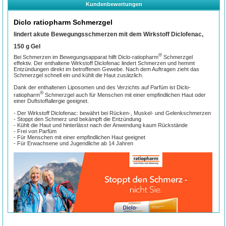
Kundenbewertungen
Diclo ratiopharm Schmerzgel
lindert akute Bewegungsschmerzen mit dem Wirkstoff Diclofenac,
150 g Gel
®
Bei Schmerzen im Bewegungsapparat hilft Diclo-ratiopharm
Schmerzgel
effektiv. Der enthaltene Wirkstoff Diclofenac lindert Schmerzen und hemmt
Entzündungen direkt im betroffenen Gewebe. Nach dem Auftragen zieht das
Schmerzgel schnell ein und kühlt die Haut zusätzlich.
Dank der enthaltenen Liposomen und des Verzichts auf Parfüm ist Diclo-
®
ratiopharm
Schmerzgel auch für Menschen mit einer empfindlichen Haut oder
einer Duftstoffallergie geeignet.
- Der Wirkstoff Diclofenac: bewährt bei Rücken-, Muskel- und Gelenkschmerzen
- Stoppt den Schmerz und bekämpft die Entzündung
- Kühlt die Haut und hinterlässt nach der Anwendung kaum Rückstände
- Frei von Parfüm
- Für Menschen mit einer empfindlichen Haut geeignet
- Für Erwachsene und Jugendliche ab 14 Jahren