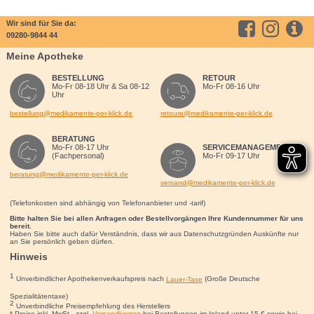
Wir sind für Sie da:
09280-9844 44
Meine Apotheke
BESTELLUNG
RETOUR
Mo-Fr 08-18 Uhr & Sa 08-12
Mo-Fr 08-16 Uhr
Uhr
bestellung@medikamente-per-klick.de
retoure@medikamente-per-klick.de
BERATUNG
Mo-Fr 08-17 Uhr
SERVICEMANAGEMENT
(Fachpersonal)
Mo-Fr 09-17 Uhr
beratung@medikamente-per-klick.de
versand@medikamente-per-klick.de
(Telefonkosten sind abhängig von Telefonanbieter und -tarif)
Bitte halten Sie bei allen Anfragen oder Bestellvorgängen Ihre Kundennummer für uns
bereit.
Haben Sie bitte auch dafür Verständnis, dass wir aus Datenschutzgründen Auskünfte nur
an Sie persönlich geben dürfen.
Hinweis
1
Unverbindlicher Apothekenverkaufspreis nach
Lauer-Taxe
(Große Deutsche
Spezialitätentaxe)
2
Unverbindliche Preisempfehlung des Herstellers
* Preise inkl. MwSt., zzgl.
Versandkosten
bei Bestellungen im Inland unter 15
€
sowie bei