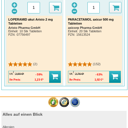
LOPERAMID akut Aristo 2 mg
PARACETAMOL axicur 500 mg
Tabletten
Tabletten
Aristo Pharma GmbH
axicorp Pharma GmbH
Einheit:
10 Stk Tabletten
Einheit:
20 Stk Tabletten
PZN
:
07756497
PZN
:
15613524
(2)
(152)
1
1
VK
:
VK
:
2,99 €*
2,76 €*
59%
63%
Ihr Preis:
1,23 €*
Ihr Preis:
1,02 €*
Alles auf einen Blick
Allergien