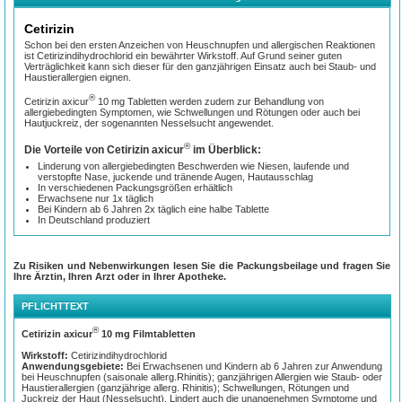
Cetirizin
Schon bei den ersten Anzeichen von Heuschnupfen und allergischen Reaktionen
ist Cetirizindihydrochlorid ein bewährter Wirkstoff. Auf Grund seiner guten
Verträglichkeit kann sich dieser für den ganzjährigen Einsatz auch bei Staub- und
Haustierallergien eignen.
®
Cetirizin axicur
10 mg Tabletten werden zudem zur Behandlung von
allergiebedingten Symptomen, wie Schwellungen und Rötungen oder auch bei
Hautjuckreiz, der sogenannten Nesselsucht angewendet.
®
Die Vorteile von Cetirizin axicur
im Überblick:
Linderung von allergiebedingten Beschwerden wie Niesen, laufende und
verstopfte Nase, juckende und tränende Augen, Hautausschlag
In verschiedenen Packungsgrößen erhältlich
Erwachsene nur 1x täglich
Bei Kindern ab 6 Jahren 2x täglich eine halbe Tablette
In Deutschland produziert
Zu Risiken und Nebenwirkungen lesen Sie die Packungsbeilage und fragen Sie
Ihre Ärztin, Ihren Arzt oder in Ihrer Apotheke.
PFLICHTTEXT
®
Cetirizin axicur
10 mg Filmtabletten
Wirkstoff:
Cetirizindihydrochlorid
Anwendungsgebiete:
Bei Erwachsenen und Kindern ab 6 Jahren zur Anwendung
bei Heuschnupfen (saisonale allerg.Rhinitis); ganzjährigen Allergien wie Staub- oder
Haustierallergien (ganzjährige allerg. Rhinitis); Schwellungen, Rötungen und
Juckreiz der Haut (Nesselsucht). Lindert auch die unangenehmen Symptome und