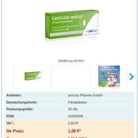
Abbildung ähnlich
Anbieter:
axicorp Pharma GmbH
Darreichungsform:
Filmtabletten
Packungsgröße:
20
Stk
PZN
:
14293508
1
VK
:
2,92 €*
Ihr Preis:
1,08 €*