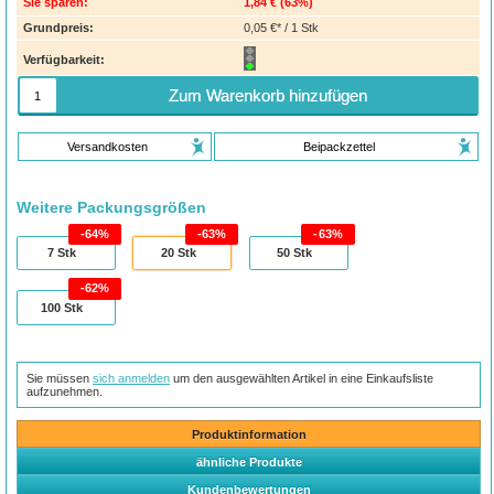
Sie sparen:
1,84 €
(
63%
)
Grundpreis:
0,05 €* / 1 Stk
Verfügbarkeit:
Zum Warenkorb hinzufügen
Versandkosten
Beipackzettel
Weitere Packungsgrößen
64%
63%
63%
7
Stk
20
Stk
50
Stk
62%
100
Stk
Sie müssen
sich anmelden
um den ausgewählten Artikel in eine Einkaufsliste
aufzunehmen.
Produktinformation
ähnliche Produkte
Kundenbewertungen