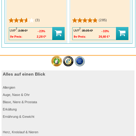
(3)
(285)
2
2
UVP
:
UVP
:
2,98 €*
39,95 €*
23%
33%
Ihr Preis:
2,28 €*
Ihr Preis:
26,60 €*
Alles auf einen Blick
Allergien
Auge, Nase & Ohr
Blase, Niere & Prostata
Erkältung
Ernährung & Gewicht
Herz, Kreislauf & Nieren