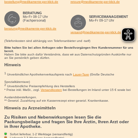
bestellung@medikamente-per-klick.de
retoure@medikamente-per-klick.de
BERATUNG
Mo-Fr 08-17 Uhr
SERVICEMANAGEMENT
(Fachpersonal)
Mo-Fr 09-17 Uhr
beratung@medikamente-per-klick.de
versand@medikamente-per-klick.de
(Telefonkosten sind abhängig von Telefonanbieter und -tarif)
Bitte halten Sie bei allen Anfragen oder Bestellvorgängen Ihre Kundennummer für uns
bereit.
Haben Sie bitte auch dafür Verständnis, dass wir aus Datenschutzgründen Auskünfte nur
an Sie persönlich geben dürfen.
Hinweis
1
Unverbindlicher Apothekenverkaufspreis nach
Lauer-Taxe
(Große Deutsche
Spezialitätentaxe)
2
Unverbindliche Preisempfehlung des Herstellers
* Preise inkl. MwSt., zzgl.
Versandkosten
bei Bestellungen im Inland unter 15
€
sowie bei
Auslandsbestellungen.
** Gesetzl. Zuzahlung auf ein Kassenrezept einer gesetzl. Krankenkasse.
Hinweis zu Arzneimitteln
Zu Risiken und Nebenwirkungen lesen Sie die
Packungsbeilage und fragen Sie Ihre Ärztin, Ihren Arzt oder
in Ihrer Apotheke.
Sofort lieferbar, 1-2 Werktage (versandfertig)
Lieferzeit 2-3 Werktage (versandfertig)