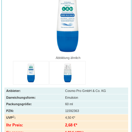
Abbildung ähnlich
Anbieter:
Cosmo Pro GmbH & Co. KG
Darreichungsform:
Emulsion
Packungsgröße:
60
ml
PZN
:
11592363
2
UVP
:
4,50 €*
Ihr Preis:
2,68 €*