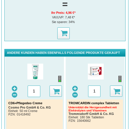
=
Ihr Preis:
4,96 €*
VK/UVP:
7,48 €*
Sie sparen:
34%
ANDERE KUNDEN HABEN EBENFALLS FOLGENDE PRODUKTE GEKAUFT
CD6+Pflegedeo Creme
TROMCARDIN complex Tabletten
Cosmo Pro GmbH & Co. KG
Unterstützt die Herzgesundheit mit
Elektrolyten und Vitaminen
Einheit:
50 ml Creme
Trommsdorff GmbH & Co. KG
PZN
:
01418492
Einheit:
180 Stk Tabletten
PZN
:
15640662