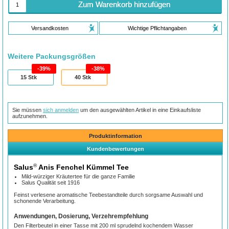
Zum Warenkorb hinzufügen
Versandkosten
Wichtige Pflichtangaben
Weitere Packungsgrößen
39%
38%
15
Stk
40
Stk
Sie müssen
sich anmelden
um den ausgewählten Artikel in eine Einkaufsliste
aufzunehmen.
Produktinformation
Kundenbewertungen
®
Salus
Anis Fenchel Kümmel Tee
Mild-würziger Kräutertee für die ganze Familie
Salus Qualität seit 1916
Feinst verlesene aromatische Teebestandteile durch sorgsame Auswahl und
schonende Verarbeitung.
Anwendungen, Dosierung, Verzehrempfehlung
Den Filterbeutel in einer Tasse mit 200 ml sprudelnd kochendem Wasser