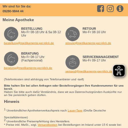
Wir sind für Sie da:
09280-9844 44
Meine Apotheke
BESTELLUNG
RETOUR
Mo-Fr 08-18 Uhr & Sa 08-12
Mo-Fr 08-16 Uhr
Uhr
bestellung@medikamente-per-klick.de
retoure@medikamente-per-klick.de
BERATUNG
Mo-Fr 08-17 Uhr
SERVICEMANAGEMENT
(Fachpersonal)
Mo-Fr 09-17 Uhr
beratung@medikamente-per-klick.de
versand@medikamente-per-klick.de
(Telefonkosten sind abhängig von Telefonanbieter und -tarif)
Bitte halten Sie bei allen Anfragen oder Bestellvorgängen Ihre Kundennummer für uns
bereit.
Haben Sie bitte auch dafür Verständnis, dass wir aus Datenschutzgründen Auskünfte nur
an Sie persönlich geben dürfen.
Hinweis
1
Unverbindlicher Apothekenverkaufspreis nach
Lauer-Taxe
(Große Deutsche
Spezialitätentaxe)
2
Unverbindliche Preisempfehlung des Herstellers
* Preise inkl. MwSt., zzgl.
Versandkosten
bei Bestellungen im Inland unter 15
€
sowie bei