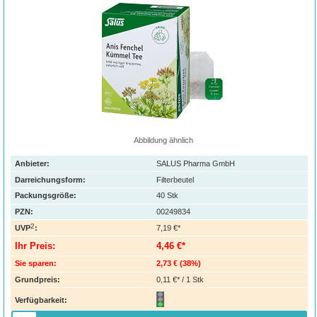
Abbildung ähnlich
Anbieter:
SALUS Pharma GmbH
Darreichungsform:
Filterbeutel
Packungsgröße:
40
Stk
PZN
:
00249834
2
UVP
:
7,19 €*
Ihr Preis:
4,46 €*
Sie sparen:
2,73 €
(
38%
)
Grundpreis:
0,11 €* / 1 Stk
Verfügbarkeit: