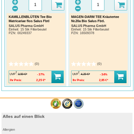
KAMILLENBLÜTEN Tee Bio
MAGEN-DARM TEE Kräutertee
Matricariae flos Salus Fbtl
Nr.20a Bio Salus Fbtl.
SALUS Pharma GmbH
SALUS Pharma GmbH
Einheit:
15 Stk Filterbeutel
Einheit:
15 Stk Filterbeutel
PZN
:
00249337
PZN
:
16509378
(0)
(0)
2
2
UVP
:
UVP
:
3,59 €*
4,29 €*
37%
34%
Ihr Preis:
2,25 €*
Ihr Preis:
2,85 €*
Alles auf einen Blick
Allergien