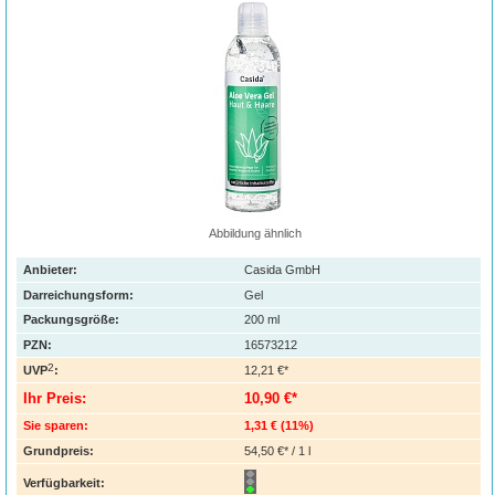
Abbildung ähnlich
Anbieter:
Casida GmbH
Darreichungsform:
Gel
Packungsgröße:
200
ml
PZN
:
16573212
2
UVP
:
12,21 €*
Ihr Preis:
10,90 €*
Sie sparen:
1,31 €
(
11%
)
Grundpreis:
54,50 €* / 1 l
Verfügbarkeit: