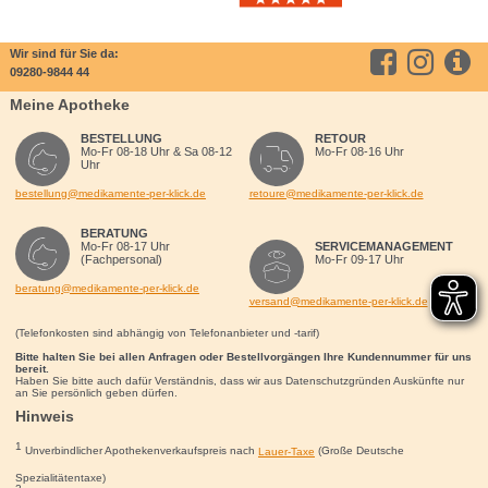
Wir sind für Sie da:
09280-9844 44
Meine Apotheke
BESTELLUNG
RETOUR
Mo-Fr 08-18 Uhr & Sa 08-12
Mo-Fr 08-16 Uhr
Uhr
bestellung@medikamente-per-klick.de
retoure@medikamente-per-klick.de
BERATUNG
Mo-Fr 08-17 Uhr
SERVICEMANAGEMENT
(Fachpersonal)
Mo-Fr 09-17 Uhr
beratung@medikamente-per-klick.de
versand@medikamente-per-klick.de
(Telefonkosten sind abhängig von Telefonanbieter und -tarif)
Bitte halten Sie bei allen Anfragen oder Bestellvorgängen Ihre Kundennummer für uns
bereit.
Haben Sie bitte auch dafür Verständnis, dass wir aus Datenschutzgründen Auskünfte nur
an Sie persönlich geben dürfen.
Hinweis
1
Unverbindlicher Apothekenverkaufspreis nach
Lauer-Taxe
(Große Deutsche
Spezialitätentaxe)