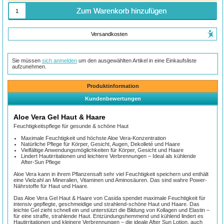
Zum Warenkorb hinzufügen
Versandkosten
Sie müssen
sich anmelden
um den ausgewählten Artikel in eine Einkaufsliste
aufzunehmen.
Produktinformation
Kundenbewertungen
Aloe Vera Gel Haut & Haare
Feuchtigkeitspflege für gesunde & schöne Haut
Maximale Feuchtigkeit und höchste Aloe Vera-Konzentration
Natürliche Pflege für Körper, Gesicht, Augen, Dekolleté und Haare
Vielfältige Anwendungsmöglichkeiten für Körper, Gesicht und Haare
Lindert Hautirritationen und leichtere Verbrennungen – Ideal als kühlende
After-Sun Pflege
Aloe Vera kann in ihrem Pflanzensaft sehr viel Feuchtigkeit speichern und enthält
eine Vielzahl an Mineralien, Vitaminen und Aminosäuren. Das sind wahre Power-
Nährstoffe für Haut und Haare.
Das Aloe Vera Gel Haut & Haare von Casida spendet maximale Feuchtigkeit für
intensiv gepflegte, geschmeidige und strahlend-schöne Haut und Haare. Das
leichte Gel zieht schnell ein und unterstützt die Bildung von Kollagen und Elastin –
für eine straffe, strahlende Haut. Entzündungshemmend und kühlend lindert es
Hautirritationen und kleinere Verbrennungen – die ideale After Sun Lotion, auch