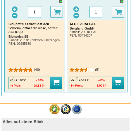
Sinupret® eXtract löst den
ALOE VERA GEL
Schleim, öffnet die Nase, befreit
Bergland GmbH
Einheit:
200 ml Gel
den Kopf
PZN
:
03434207
Bionorica SE
Einheit:
20 Stk Tabletten, überzogen
PZN
:
09285530
(48)
(5)
1
2
VK
:
UVP
:
17,40 €*
17,45 €*
38%
43%
Ihr Preis:
10,82 €*
Ihr Preis:
9,90 €*
Alles auf einen Blick