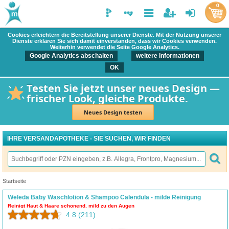
0
Cookies erleichtern die Bereitstellung unserer Dienste. Mit der Nutzung unserer
Dienste erklären Sie sich damit einverstanden, dass wir Cookies verwenden.
Weiterhin verwendet die Seite Google Analytics.
Google Analytics abschalten
weitere Informationen
OK
Testen Sie jetzt unser neues Design —
frischer Look, gleiche Produkte.
Neues Design testen
IHRE VERSANDAPOTHEKE - SIE SUCHEN, WIR FINDEN
Startseite
Weleda Baby Waschlotion & Shampoo Calendula - milde Reinigung
Reinigt Haut & Haare schonend, mild zu den Augen
4.8
(211)