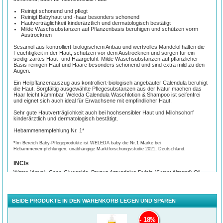
Reinigt schonend und pflegt
Reinigt Babyhaut und -haar besonders schonend
Hautverträglichkeit kinderärztlich und dermatologisch bestätigt
Milde Waschsubstanzen auf Pflanzenbasis beruhigen und schützen vorm
Austrocknen
Sesamöl aus kontrolliert-biologischem Anbau und wertvolles Mandelöl halten die
Feuchtigkeit in der Haut, schützen vor dem Austrocknen und sorgen für ein
seidig-zartes Haut- und Haargefühl. Milde Waschsubstanzen auf pflanzlicher
Basis reinigen Haut und Haare besonders schonend und sind extra mild zu den
Augen.
Ein Heilpflanzenauszug aus kontrolliert-biologisch angebauter Calendula beruhigt
die Haut. Sorgfältig ausgewählte Pflegesubstanzen aus der Natur machen das
Haar leicht kämmbar. Weleda Calendula Waschlotion & Shampoo ist seifenfrei
und eignet sich auch ideal für Erwachsene mit empfindlicher Haut.
Sehr gute Hautverträglichkeit auch bei hochsensibler Haut und Milchschorf
kinderärztlich und dermatologisch bestätigt.
Hebammenempfehlung Nr. 1*
*Im Bereich Baby-Pflegeprodukte ist WELEDA baby die Nr.1 Marke bei
Hebammenempfehlungen; unabhängige Marktforschungsstudie 2021, Deutschland.
INCIs
Water (Aqua), Coco-Glucoside, Prunus Amygdalus Dulcis (Sweet Almond) Oil,
Alcohol*, Disodium Cocoyl Glutamate, Sesamum Indicum (Sesame) Seed Oil*,
Glycerin, Carrageenan, Sodium Cocoyl Glutamate, Calendula Officinalis Flower
Extract*, Xanthan Gum, Lactic Acid, Fragrance (Parfum), Limonene, Linalool
BEIDE PRODUKTE IN DEN WARENKORB LEGEN UND SPAREN
*from natural essential oils and/or plant extracts
18%