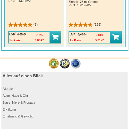
PZN
:
01476822
Einheit:
75 ml Creme
PZN
:
16019705
(3)
(163)
2
2
UVP
:
UVP
:
4,95 €*
6,45 €*
18%
13%
Ihr Preis:
4,05 €*
Ihr Preis:
5,61 €*
Alles auf einen Blick
Allergien
Auge, Nase & Ohr
Blase, Niere & Prostata
Erkältung
Ernährung & Gewicht