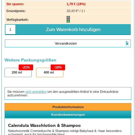
Sie sparen:
1,78 €
(
18%
)
Grundpreis:
20,43 €* / 1 l
Verfügbarkeit:
Zum Warenkorb hinzufügen
Versandkosten
Weitere Packungsgrößen
21%
18%
200
ml
400
ml
Sie müssen
sich anmelden
um den ausgewählten Artikel in eine Einkaufsliste
aufzunehmen.
Produktinformation
Kundenbewertungen
Calendula Waschlotion & Shampoo
Naturkosmetik Cremedusche & Shampoo reinigt Babyhaut & -haar besonders
schonend, auch für hochsensible Haut