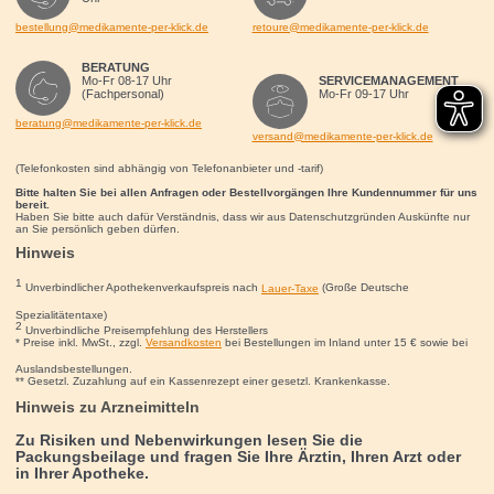
bestellung@medikamente-per-klick.de
retoure@medikamente-per-klick.de
BERATUNG
Mo-Fr 08-17 Uhr
SERVICEMANAGEMENT
(Fachpersonal)
Mo-Fr 09-17 Uhr
beratung@medikamente-per-klick.de
versand@medikamente-per-klick.de
(Telefonkosten sind abhängig von Telefonanbieter und -tarif)
Bitte halten Sie bei allen Anfragen oder Bestellvorgängen Ihre Kundennummer für uns
bereit.
Haben Sie bitte auch dafür Verständnis, dass wir aus Datenschutzgründen Auskünfte nur
an Sie persönlich geben dürfen.
Hinweis
1
Unverbindlicher Apothekenverkaufspreis nach
Lauer-Taxe
(Große Deutsche
Spezialitätentaxe)
2
Unverbindliche Preisempfehlung des Herstellers
* Preise inkl. MwSt., zzgl.
Versandkosten
bei Bestellungen im Inland unter 15
€
sowie bei
Auslandsbestellungen.
** Gesetzl. Zuzahlung auf ein Kassenrezept einer gesetzl. Krankenkasse.
Hinweis zu Arzneimitteln
Zu Risiken und Nebenwirkungen lesen Sie die
Packungsbeilage und fragen Sie Ihre Ärztin, Ihren Arzt oder
in Ihrer Apotheke.