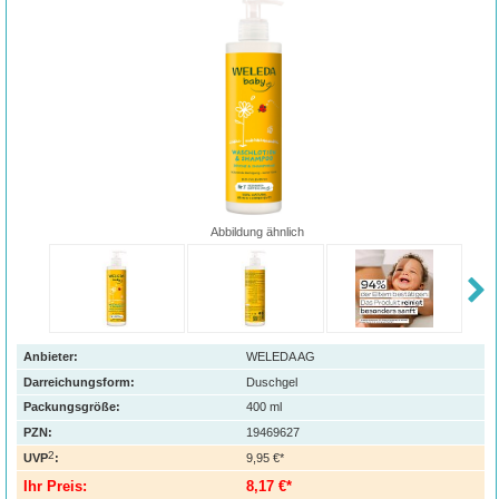
Abbildung ähnlich
Anbieter:
WELEDA AG
Darreichungsform:
Duschgel
Packungsgröße:
400
ml
PZN
:
19469627
2
UVP
:
9,95 €*
Ihr Preis:
8,17 €*