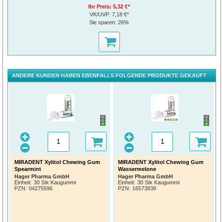
Ihr Preis:
5,32 €*
VK/UVP:
7,18 €*
Sie sparen:
26%
ANDERE KUNDEN HABEN EBENFALLS FOLGENDE PRODUKTE GEKAUFT
MIRADENT Xylitol Chewing Gum
MIRADENT Xylitol Chewing Gum
Spearmint
Wassermelone
Hager Pharma GmbH
Hager Pharma GmbH
Einheit:
30 Stk Kaugummi
Einheit:
30 Stk Kaugummi
PZN
:
04275596
PZN
:
16573838