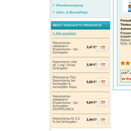
Ballas
können
Wundversorgung
Trakte
Reizun
Zahn- & Mundpflege
Bei Du
Fresub
sollte
Trinkn
MEIST VERKAUFTE PRODUKTE
reichh
Astro
Fresen
Alle anzeigen
ENE
GmbH
Einheit:
Der En
Nasenspray-
PZN
:
0
Prinzi
ratiopharm
1
3,47 €*
durch 
Erwachsene - bei
Schnupfen
Je höh
Nasenspray sine
Schwie
1
2,49 €*
AL 1 mg / ml bei
einem 
Schnupfen
Ersatz
2
UVP
:
Rhinospray Plus
NÄH
Ihr Pre
Nasenspray bei
1
5,66 €*
Schnupfen &
Fehlen
verstopfter Nase
verrin
zahl­r
Nasenspray-
Eine n
ratiopharm
Mangel
1
6,64 €*
Erwachsene - bei
Schnupfen -
DOPPELPACK
Fresu
Nährst
Nasenspray AL 0,1
1
2,49 €*
% bei Schnupfen
HÄUF