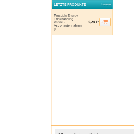
Was i
Leeren
Als Na
LETZTE PRODUKTE
Energy
nach ä
Fresubin Energy
Trinknahrung
Achten
1
9,24 €*
Vanille -
Trinkn
Astronautennahrun
24 Stu
g
Wende
Flüssi
Unser
Kann 
Bei fe
Energy
Wann 
Fresu
Intole
DRINK 
Ist Fr
Für Ki
Jahren
von 1 
Die An
geeign
*Anspr
Fähigk