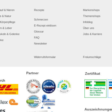
auf & Nieren
Rezepte
Markenshops
e & Natur
Themenshops
Schmerzen
Körperpflege
Infoblog
E-Rezept einlösen
m & Leber
Über uns
Glossar
skeln & Gelenke
Jobs & Karriere
FAQ
eke
Newsletter
Widerrufsformular
Freiumschläge
Partner
Zertifikat
Auszeichnunge