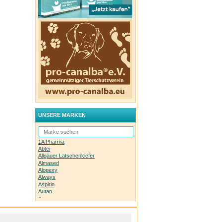
®
oder
. Die
 bis zu
quate
®
in
UNSERE MARKEN
ine
rgy
1A Pharma
Abtei
Allgäuer Latschenkiefer
ter 6
Almased
ter
Alopexy
Always
Aspirin
e
Autan
Avene
Bachblüten-Orginal
er
Bepanthen
Basica