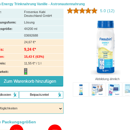
 Energy Trinknahrung Vanille - Astronautennahrung
5.0
(12)
:
Fresenius Kabi
Deutschland GmbH
hungsform:
Lösung
sgröße:
4X200
ml
03692688
24,67 €*
is:
9,24 €*
en:
15,43 €
(
63%
)
eis:
11,55 €* / 1 l
rkeit:
Abbildung ähnlich
Zum Warenkorb hinzufügen
dkosten
Beipackzettel
e Packungsgrößen