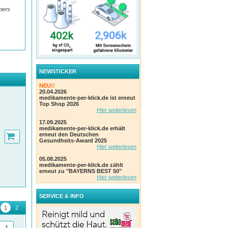
pers
NEWSTICKER
en.
gie
NEU!!
20.04.2026
medikamente-per-klick.de ist erneut
Top Shop 2026
nergy
Hier weiterlesen
.
17.09.2025
nergy
medikamente-per-klick.de erhält
erneut den Deutschen
Gesundheits-Award 2025
Hier weiterlesen
nks
05.08.2025
medikamente-per-klick.de zählt
ng
erneut zu "BAYERNS BEST 50"
Hier weiterlesen
SERVICE & INFO
e