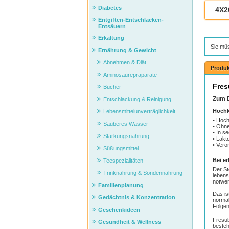
Diabetes
4X2
Entgiften-Entschlacken-
Entsäuern
Erkältung
Sie mü
Ernährung & Gewicht
Abnehmen & Diät
Produk
Aminosäurepräparate
Fres
Bücher
Zum D
Entschlackung & Reinigung
Hochk
Lebensmittelunverträglichkeit
• Hoch
Sauberes Wasser
• Ohne
• In s
Stärkungsnahrung
• Lakt
• Vero
Süßungsmittel
Bei e
Teespezialitäten
Der St
Trinknahrung & Sondennahrung
lebens
notwen
Familienplanung
Das is
Gedächtnis & Konzentration
normal
Folgen
Geschenkideen
Fresu
Gesundheit & Wellness
besteh