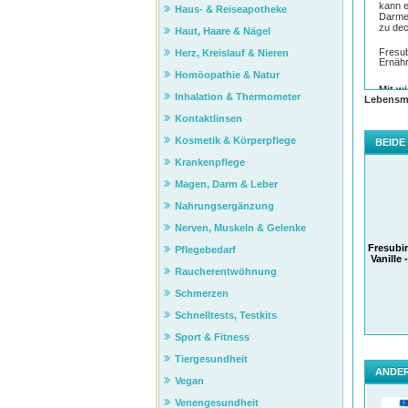
kann e
Haus- & Reiseapotheke
Darmer
zu dec
Haut, Haare & Nägel
Fresu
Herz, Kreislauf & Nieren
Ernäh
Homöopathie & Natur
Mit w
Inhalation & Thermometer
Lebensmi
Fresu
Kontaktlinsen
Körper
Nahrun
Kosmetik & Körperpflege
BEIDE
Der be
Krankenpflege
zurüc
Magen, Darm & Leber
Die ho
DRINK 
Nahrungsergänzung
So kan
Nerven, Muskeln & Gelenke
DRINK 
Fresubi
Pflegebedarf
Vanille
ANW
Raucherentwöhnung
Trinke
pro Ta
Schmerzen
Empfeh
langsa
Schnelltests, Testkits
Lagern
Sport & Fitness
Verwe
Tiergesundheit
Flüssi
ANDER
Vegan
OHNE
Venengesundheit