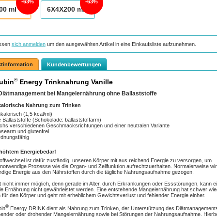
63%
63%
00
ml
6X4X200
ml
ssen
sich anmelden
um den ausgewählten Artikel in eine Einkaufsliste aufzunehmen.
tinformation
Kundenbewertungen
®
ubin
Energy Trinknahrung Vanille
iätmanagement bei Mangelernährung ohne Ballaststoffe
alorische Nahrung zum Trinken
kalorisch (1,5 kcal/ml)
 Ballaststoffe (Schokolade: ballaststoffarm)
echs verschiedenen Geschmacksrichtungen und einer neutralen Variante
osearm und glutenfrei
rdnungsfähig
rhöhtem Energiebedarf
offwechsel ist dafür zuständig, unseren Körper mit aus­ reichend Energie zu versorgen, um
notwendige Prozesse wie die Organ-­ und Zellfunktion aufrechtzuerhalten. Normalerweise wir
dige Energie aus den Nährstoffen durch die tägliche Nahrungsaufnahme gezogen.
t nicht immer möglich, denn gerade im Alter, durch Erkrankungen oder Essstörungen, kann e
e Ernährung nicht gewährleistet werden. Eine entstehende Mangelernährung hat schwer­ wi
 für den Körper und geht mit erheblichem Gewichtsverlust und fehlender Energie einher.
®
bin
Energy DRINK dient als Nahrung zum Trinken, der Unterstützung des Diätmanagements
ender oder drohender Mangelernährung sowie bei Störungen der Nahrungsaufnahme. Hierb