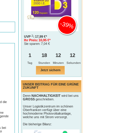
-39%
2
UVP
:
17,99 €*
Ihr Preis:
10,95 €*
Sie sparen:
7,04 €
1
18
12
11
Tag
Jetzt sichern
UNSER BEITRAG FÜR EINE GRÜNE
ZUKUNFT
Denn
NACHHALTIGKEIT
wird bei uns
GROSS
geschrieben.
d die
Unser Logistikzentrum im schönen
Oberfranken verfügt über eine
ine
hochmoderne Photovoltaikanlage,
egende
welche uns mit Strom versorgt.
Die bisherige Bilanz:
 bei
ei