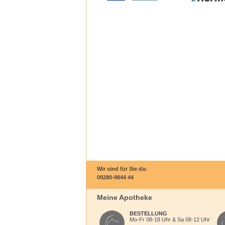
Wir sind für Sie da:
09280-9844 44
Meine Apotheke
BESTELLUNG
Mo-Fr 08-18 Uhr & Sa 08-12 Uhr