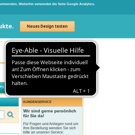
 verwenden. Weiterhin verwendet die Seite Google Analytics.
ukte.
Neues Design testen
Neuanmeldung
Anmelden
0
Artikel
0,00 €
PS
WECHSELWIRKUNGSCHECK
KUNDENSERVICE
Wir sind gerne persönlich
für Sie da!
Für Fragen und Anliegen rund um
Ihre Bestellung wenden Sie sich
bitte an unseren Service: