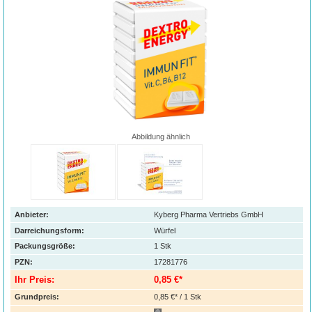
Abbildung ähnlich
Anbieter:
Kyberg Pharma Vertriebs GmbH
Darreichungsform:
Würfel
Packungsgröße:
1
Stk
PZN
:
17281776
Ihr Preis:
0,85 €*
Grundpreis:
0,85 €* / 1 Stk