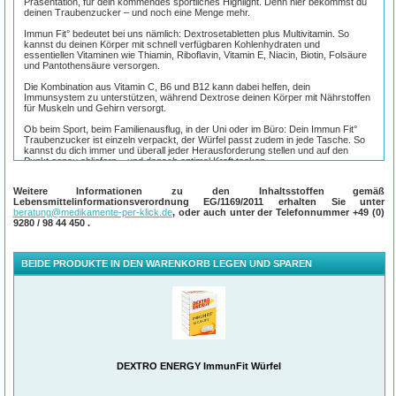
Präsentation, für dein kommendes sportliches Highlight. Denn hier bekommst du
deinen Traubenzucker – und noch eine Menge mehr.
Immun Fit° bedeutet bei uns nämlich: Dextrosetabletten plus Multivitamin. So
kannst du deinen Körper mit schnell verfügbaren Kohlenhydraten und
essentiellen Vitaminen wie Thiamin, Riboflavin, Vitamin E, Niacin, Biotin, Folsäure
und Pantothensäure versorgen.
Die Kombination aus Vitamin C, B6 und B12 kann dabei helfen, dein
Immunsystem zu unterstützen, während Dextrose deinen Körper mit Nährstoffen
für Muskeln und Gehirn versorgt.
Ob beim Sport, beim Familienausflug, in der Uni oder im Büro: Dein Immun Fit°
Traubenzucker ist einzeln verpackt, der Würfel passt zudem in jede Tasche. So
kannst du dich immer und überall jeder Herausforderung stellen und auf den
Punkt genau abliefern – und danach optimal Kraft tanken.
Entdecke jetzt Dextro Energy* Immun Fit° und schnapp dir deine leckeren
Weitere Informationen zu den Inhaltsstoffen gemäß
Traubenzuckertabletten mit 10 Vitaminen – das ganze Jahr über, für jede
Lebensmittelinformationsverordnung EG/1169/2011 erhalten Sie unter
Herausforderung!
beratung@medikamente-per-klick.de
, oder auch unter der Telefonnummer
+49 (0)
9280 / 98 44 450
.
* enthält Kohlenhydrate
° Vitamin C, B6 und B12 tragen jeweils zu einer normalen Funktion des
Immunsystems bei.
BEIDE PRODUKTE IN DEN WARENKORB LEGEN UND SPAREN
Eine abwechslungsreiche, ausgewogene Ernährung und eine gesunde
Lebensweise sind wichtig.
Anwendung:
3 Täfelchen je nach Bedarf über den Tag verteilt.
DEXTRO ENERGY ImmunFit Würfel