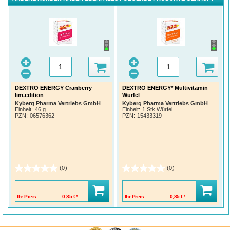
DEXTRO ENERGY Cranberry
DEXTRO ENERGY* Multivitamin
lim.edition
Würfel
Kyberg Pharma Vertriebs GmbH
Kyberg Pharma Vertriebs GmbH
Einheit:
46 g
Einheit:
1 Stk Würfel
PZN
:
06576362
PZN
:
15433319
(0)
(0)
Ihr Preis:
0,85 €*
Ihr Preis:
0,85 €*